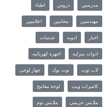
مدرسين
دروس
اطباء
مهندسين
محامين
اعلاميين
اخبار
ادويه
عدسات
ادوات منزليه
اجهزه كهربائيه
لاب توب
نوت بوك
جهاز لوحى
كاميرات ويب
لوحة مفاتيح
ملابس حريمي
ملابس نوم