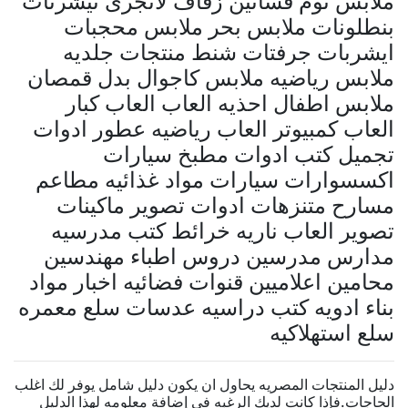
ملابس نوم فساتين زفاف لانجرى تيشرتات
بنطلونات ملابس بحر ملابس محجبات
ايشربات جرفتات شنط منتجات جلديه
ملابس رياضيه ملابس كاجوال بدل قمصان
ملابس اطفال احذيه العاب العاب كبار
العاب كمبيوتر العاب رياضيه عطور ادوات
تجميل كتب ادوات مطبخ سيارات
اكسسوارات سيارات مواد غذائيه مطاعم
مسارح متنزهات ادوات تصوير ماكينات
تصوير العاب ناريه خرائط كتب مدرسيه
مدارس مدرسين دروس اطباء مهندسين
محامين اعلاميين قنوات فضائيه اخبار مواد
بناء ادويه كتب دراسيه عدسات سلع معمره
سلع استهلاكيه
دليل المنتجات المصريه يحاول ان يكون دليل شامل يوفر لك اغلب
الحاجات.فإذا كانت لديك الرغبه فى إضافة معلومه لهذا الدليل