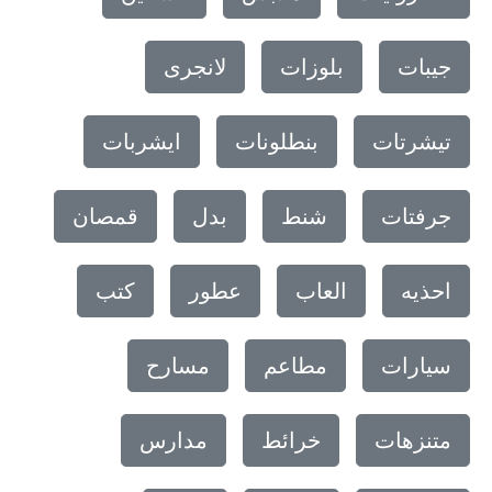
جيبات
بلوزات
لانجرى
تيشرتات
بنطلونات
ايشربات
جرفتات
شنط
بدل
قمصان
احذيه
العاب
عطور
كتب
سيارات
مطاعم
مسارح
متنزهات
خرائط
مدارس