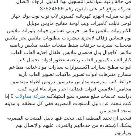
فى حالة رغبة سيادتكم التسجيل بهذا الدليل الرجاء الإتصال
بشركة موقع.كم على تليفون رقم 37624569
ادوات منزليه اجهزه كهربائيه كمبيوتر لاب توب نوت بوك جهاز
لوحى تابلت كاميرات ويب لوحة مفاتيح ماوس موبايل
الكترونيات ملابس ملابس حريمي فساتين جيبات بلوزات ملابس
نوم فساتين زفاف لانجرى تيشرتات بنطلونات ملابس بحر ملابس
محجبات ايشربات جرفتات شنط منتجات جلديه ملابس رياضيه
ملابس كاجوال بدل قمصان ملابس اطفال احذيه العاب العاب
كبار العاب كمبيوتر العاب رياضيه عطور ادوات تجميل كتب
ادوات مطبخ سيارات اكسسوارات سيارات مواد غذائيه مطاعم
مسارح متنزهات ادوات تصوير ماكينات تصوير العاب ناريه
خرائط كتب مدرسيه مدارس مدرسين دروس اطباء مهندسين
محامين اعلاميين قنوات فضائيه اخبار مواد بناء ادويه كتب
دراسيه عدسات سلع معمره سلع استهلاكيه
شركة مقاولات
0 إذا
كنت تبحث عن دليل المنتجات المصريه ففى كل منطقه او مدينه
ستجد العديد من
فيجب ان تحدد المنطقه التى تبحث فيها دليل المنتجات المصريه
يمكنك الإستفاده من خدماتهم والتعرف عليهم والإتصال بهم
وزيارتهم