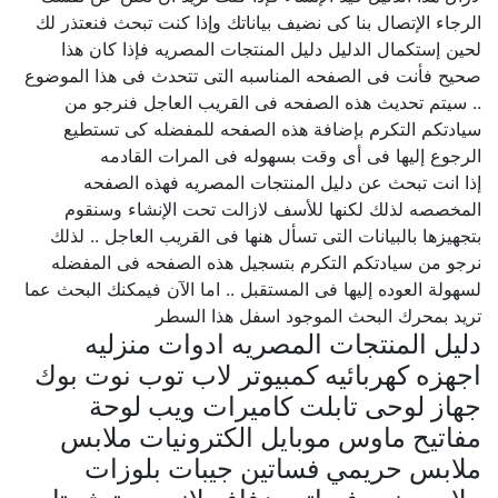
الرجاء الإتصال بنا كى نضيف بياناتك وإذا كنت تبحث فنعتذر لك
لحين إستكمال الدليل دليل المنتجات المصريه فإذا كان هذا
صحيح فأنت فى الصفحه المناسبه التى تتحدث فى هذا الموضوع
.. سيتم تحديث هذه الصفحه فى القريب العاجل فنرجو من
سيادتكم التكرم بإضافة هذه الصفحه للمفضله كى تستطيع
الرجوع إليها فى أى وقت بسهوله فى المرات القادمه
إذا انت تبحث عن دليل المنتجات المصريه فهذه الصفحه
المخصصه لذلك لكنها للأسف لازالت تحت الإنشاء وسنقوم
بتجهيزها بالبيانات التى تسأل هنها فى القريب العاجل .. لذلك
نرجو من سيادتكم التكرم بتسجيل هذه الصفحه فى المفضله
لسهولة العوده إليها فى المستقبل .. اما الآن فيمكنك البحث عما
تريد بمحرك البحث الموجود اسفل هذا السطر
دليل المنتجات المصريه ادوات منزليه
اجهزه كهربائيه كمبيوتر لاب توب نوت بوك
جهاز لوحى تابلت كاميرات ويب لوحة
مفاتيح ماوس موبايل الكترونيات ملابس
ملابس حريمي فساتين جيبات بلوزات