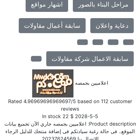
مراحل البناء بالصور
اشهار مواقع
دعاية واعلان
سابقة أعمال مقاولات
سابقة الاعمال شركة مقاولات
اعلاميين بجمصه
Rated
4.96969696969697
/5 based on
112
customer
reviews
In stock
22
$
2028-5-5
Product description
اعلاميين بجمصه جاري الآن تجميع بيانات
الموقع.. فى حالة رغبة سيادتكم فى إضافة منتجك للدليل الرجاء
الاتصال بنا 20237624569