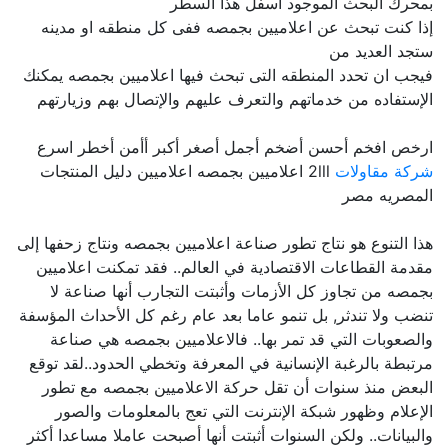
بمحرك البحث الموجود اسفل هذا السطر
إذا كنت تبحث عن اعلاميين بجمصه ففى كل منطقه او مدينه
ستجد العديد من
فيجب ان تحدد المنطقه التى تبحث فيها اعلاميين بجمصه يمكنك
الإستفاده من خدماتهم والتعرف عليهم والإتصال بهم وزيارتهم
ارخص افخم أحسن أضخم أجمل أصغر أكبر أأمن أخطر اسرع
شركة مقاولات
2lll اعلاميين بجمصه اعلاميين دليل المنتجات
المصريه مصر
هذا التنوع هو نتاج تطور صناعة اعلاميين بجمصه ونتاج زحفها إلى
مقدمة القطاعات الاقتصادية في العالم.. فقد تمكنت اعلاميين
بجمصه من تجاوز كل الأزمات وأثبتت التجارب أنها صناعة لا
تنضب ولا تندثر, بل تنمو عاما بعد عام رغم كل الأحداث المؤسفة
والصعوبات التي قد تمر بها.. فالاعلاميين بجمصه هي صناعة
مرتبطة بالرغبة الإنسانية في المعرفة وتخطي الحدود..لقد توقع
البعض منذ سنوات أن تقل حركة الاعلاميين بجمصه مع تطور
الإعلام وظهور شبكة الإنترنت التي تعج بالمعلومات والصور
والبيانات.. ولكن السنوات أثبتت أنها أصبحت عاملا مساعدا أكثر