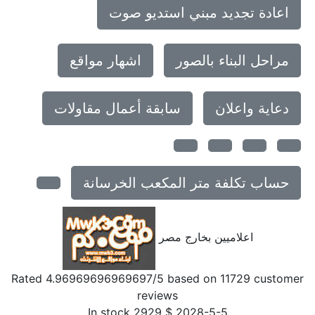
اعادة تجديد مبني استديو صوت
مراحل البناء بالصور
اشهار مواقع
دعاية واعلان
سابقة أعمال مقاولات
حساب تكلفة متر المكعب الخرسانة
اعلاميين بخارج مصر
Rated
4.96969696969697
/5 based on
11729
customer
reviews
In stock
2929
$
2028-5-5