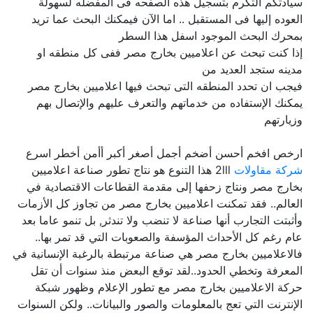
سيادتكم التكرم بتسجيل هذه الصفحه فى المفضله لسهولة
العوده إليها فى المستقبل .. اما الآن فيمكنك البحث عما تريد
بمحرك البحث الموجود اسفل هذا السطر
إذا كنت تبحث عن اعلاميين بخارج مصر ففى كل منطقه او
مدينه ستجد العديد من
فيجب ان تحدد المنطقه التى تبحث فيها اعلاميين بخارج مصر
يمكنك الإستفاده من خدماتهم والتعرف عليهم والإتصال بهم
وزيارتهم
ارخص افخم أحسن أضخم أجمل أصغر أكبر أأمن أخطر اسرع
شركة مقاولات
2lll هذا التنوع هو نتاج تطور صناعة اعلاميين
بخارج مصر ونتاج زحفها إلى مقدمة القطاعات الاقتصادية في
العالم.. فقد تمكنت اعلاميين بخارج مصر من تجاوز كل الأزمات
وأثبتت التجارب أنها صناعة لا تنضب ولا تندثر, بل تنمو عاما بعد
عام رغم كل الأحداث المؤسفة والصعوبات التي قد تمر بها..
فالاعلاميين بخارج مصر هي صناعة مرتبطة بالرغبة الإنسانية في
المعرفة وتخطي الحدود..لقد توقع البعض منذ سنوات أن تقل
حركة الاعلاميين بخارج مصر مع تطور الإعلام وظهور شبكة
الإنترنت التي تعج بالمعلومات والصور والبيانات.. ولكن السنوات