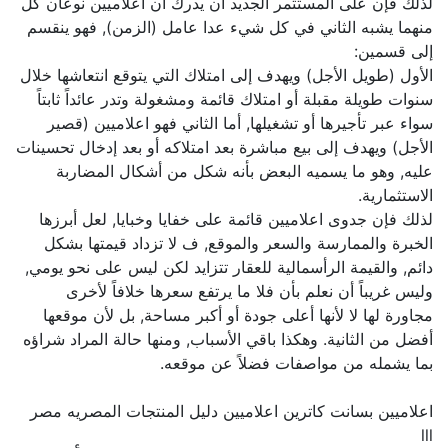
لذلك فإن على المستثمر الجديد أن يدرك أن اعلاميين نوعان كل
منهما يشبه الثاني في كل شيء عدا عامل (الزمن), فهو ينقسم
إلى قسمين:
الأول (طويل الأجل) ويهدف إلى امتلاك التي يتوقع انتعاشها خلال
سنوات طويلة مقبلة أو امتلاك قائمة ومشغولة وتدر عائداً ثابتاً
سواء عبر تأجيرها أو تشغيلها, أما الثاني فهو اعلاميين (قصير
الأجل) ويهدف إلى بيع مباشرة بعد امتلاكه أو بعد إدخال تحسينات
عليه, وهو ما يسميه البعض بأنه شكل من أشكال المضاربة
الاستثمارية.
لذلك فإن جدوى اعلاميين قائمة على خفايا وخبايا, لعل أبرزها
الخبرة والممارسة والسعر والموقع, ف لا تزداد قيمتها بشكل
دائم, والقيمة الرأسمالية للعقار تتزايد لكن ليس على نحو يومي,
وليس غريباً أن نعلم بأن فلا ما يرتفع سعرها خلافاً لأخرى
مجاورة لها لا لأنها أعلى جودة أو أكبر مساحة, بل لأن موقعها
أفضل من الثانية. وهكذا باقي الأسباب, ومنها حالة المراد شراؤه
بما يشمله من مواصفات فضلاً عن موقعه.
اعلاميين بسانت كاترين اعلاميين دليل المنتجات المصريه مصر
lll