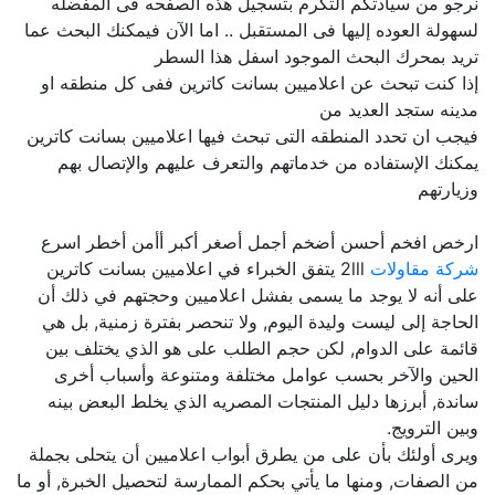
نرجو من سيادتكم التكرم بتسجيل هذه الصفحه فى المفضله
لسهولة العوده إليها فى المستقبل .. اما الآن فيمكنك البحث عما
تريد بمحرك البحث الموجود اسفل هذا السطر
إذا كنت تبحث عن اعلاميين بسانت كاترين ففى كل منطقه او
مدينه ستجد العديد من
فيجب ان تحدد المنطقه التى تبحث فيها اعلاميين بسانت كاترين
يمكنك الإستفاده من خدماتهم والتعرف عليهم والإتصال بهم
وزيارتهم
ارخص افخم أحسن أضخم أجمل أصغر أكبر أأمن أخطر اسرع
شركة مقاولات
2lll يتفق الخبراء في اعلاميين بسانت كاترين
على أنه لا يوجد ما يسمى بفشل اعلاميين وحجتهم في ذلك أن
الحاجة إلى ليست وليدة اليوم, ولا تنحصر بفترة زمنية, بل هي
قائمة على الدوام, لكن حجم الطلب على هو الذي يختلف بين
الحين والآخر بحسب عوامل مختلفة ومتنوعة وأسباب أخرى
ساندة, أبرزها دليل المنتجات المصريه الذي يخلط البعض بينه
وبين الترويج.
ويرى أولئك بأن على من يطرق أبواب اعلاميين أن يتحلى بجملة
من الصفات, ومنها ما يأتي بحكم الممارسة لتحصيل الخبرة, أو ما