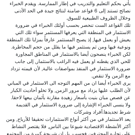
يأتي بحكم التعليم والتدريب في إطار الممارسة. ويقدم الخبراء
نصائح تستند إلى 6 قواعد ضامنة لنتائج جيدة في الحد الأدنى
وخلال الظروف الطبيعية للسوق.
تلك القواعد الست تنحصر بحسب أولئك الخبراء في ضرورة
الاستثمار في المنطقة التي يعرفها المستثمر سواء تلك التي
يعيش أو يعمل فيها, إذ يصبح المستثمر عارفاً بمزايا تلك المنطقة
ونوعية فيها ومن ثم يستثمر فيها ما يقلل من حجم المخاطرة.
لكن الخبراء ينصحون أيضا بالاستثمار في المناطق المجاورة
للحي الذي يقطنه او يعمل فيه الراغب بالاستثمار, إلى جانب
ضرورة الاستثمار في المنفذ بمواصفات عالية, لأن قيمته تزداد
مع الزمن ولا تنقص.
يرى الخبراء أيضا ان من المهم التوجه الى الاستثمار في المباني
لأن الطلب عليها يزداد مع مرور الزمن, ولا تخلو أحاديث الكبار
عن قصص مبان بنيت بأسعار زهيدة مقارنة بأثمان بيعها لاحقا.
ولا ينسى الخبراء الإشارة إلى ضرورة الاستثمار في القديمة
شرط تجديدها.أفراد وشركات
يعد الاستثمار في من أكثر أنواع الاستثمارات تحقيقا للأرباح, ومن
أكثر الأنشطة الاقتصادية شيوعا بين الناس, فلا يقتصر النشاط
على تجاره المحترفين فحسب, بل إن شريحة كبيرة من المجتمع