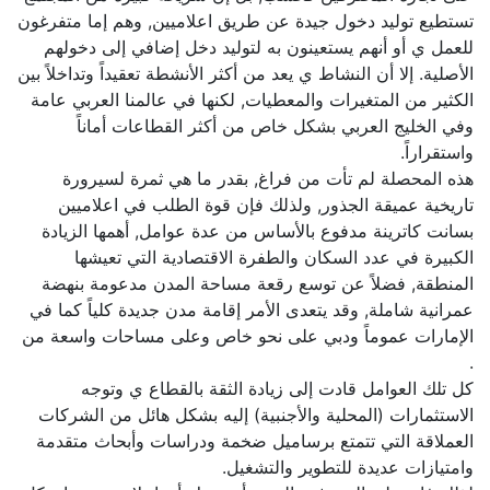
تستطيع توليد دخول جيدة عن طريق اعلاميين, وهم إما متفرغون
للعمل ي أو أنهم يستعينون به لتوليد دخل إضافي إلى دخولهم
الأصلية. إلا أن النشاط ي يعد من أكثر الأنشطة تعقيداً وتداخلاً بين
الكثير من المتغيرات والمعطيات, لكنها في عالمنا العربي عامة
وفي الخليج العربي بشكل خاص من أكثر القطاعات أماناً
واستقراراً.
هذه المحصلة لم تأت من فراغ, بقدر ما هي ثمرة لسيرورة
تاريخية عميقة الجذور, ولذلك فإن قوة الطلب في اعلاميين
بسانت كاترينة مدفوع بالأساس من عدة عوامل, أهمها الزيادة
الكبيرة في عدد السكان والطفرة الاقتصادية التي تعيشها
المنطقة, فضلاً عن توسع رقعة مساحة المدن مدعومة بنهضة
عمرانية شاملة, وقد يتعدى الأمر إقامة مدن جديدة كلياً كما في
الإمارات عموماً ودبي على نحو خاص وعلى مساحات واسعة من
.
كل تلك العوامل قادت إلى زيادة الثقة بالقطاع ي وتوجه
الاستثمارات (المحلية والأجنبية) إليه بشكل هائل من الشركات
العملاقة التي تتمتع برساميل ضخمة ودراسات وأبحاث متقدمة
وامتيازات عديدة للتطوير والتشغيل.