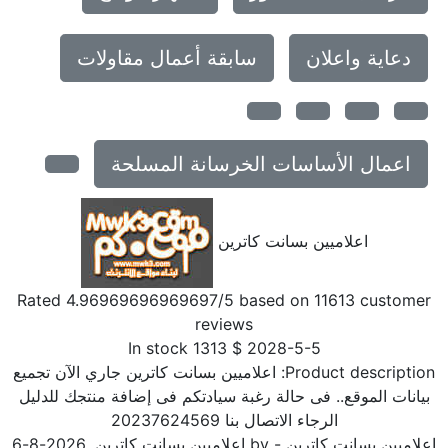
دعاية واعلان
سابقة أعمال مقاولات
اعمال الأساسات الخرسانة المسلحة
اعلاميين بسانت كاترين
Rated
4.96969696969697
/5 based on
11613
customer
reviews
In stock
1313
$
2028-5-5
Product description
اعلاميين بسانت كاترين جاري الآن تجميع
بيانات الموقع.. فى حالة رغبة سيادتكم فى إضافة منتجك للدليل
الرجاء الاتصال بنا 20237624569
علاميين بسانت كاترين
- by
اعلاميين بسانت كاترين
,
2026-8-6