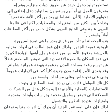
تستطيع توليد دخول جيدة عن طريق ادوات منزليه, وهم إما
متفرغون للعمل ي أو أنهم يستعينون به لتوليد دخل إضافي إلى
دخولهم الأصلية. إلا أن النشاط ي يعد من أكثر الأنشطة تعقيداً
وتداخلاً بين الكثير من المتغيرات والمعطيات, لكنها في عالمنا
العربي عامة وفي الخليج العربي بشكل خاص من أكثر القطاعات
أماناً واستقراراً.
هذه المحصلة لم تأت من فراغ, بقدر ما هي ثمرة لسيرورة
تاريخية عميقة الجذور, ولذلك فإن قوة الطلب في ادوات منزليه
بالعريشة مدفوع بالأساس من عدة عوامل, أهمها الزيادة الكبيرة
في عدد السكان والطفرة الاقتصادية التي تعيشها المنطقة, فضلاً
عن توسع رقعة مساحة المدن مدعومة بنهضة عمرانية شاملة,
وقد يتعدى الأمر إقامة مدن جديدة كلياً كما في الإمارات عموماً
ودبي على نحو خاص وعلى مساحات واسعة من .
كل تلك العوامل قادت إلى زيادة الثقة بالقطاع ي وتوجه
الاستثمارات (المحلية والأجنبية) إليه بشكل هائل من الشركات
العملاقة التي تتمتع برساميل ضخمة ودراسات وأبحاث متقدمة
وامتيازات عديدة للتطوير والتشغيل.
لذلك فإن على المستثمر الجديد أن يدرك أن ادوات منزليه نوعان