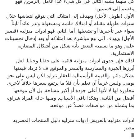
كل منهما يشبه الثاني في كل شيء عدا عامل (الزمن), فهو
ينقسم إلى قسمين:
الأول (طويل الأجل) ويهدف إلى امتلاك التي يتوقع انتعاشها خلال
سنوات طويلة مقبلة أو امتلاك قائمة ومشغولة وتدر عائداً ثابتاً
سواء عبر تأجيرها أو تشغيلها, أما الثاني فهو ادوات منزليه (قصير
الأجل) ويهدف إلى بيع مباشرة بعد امتلاكه أو بعد إدخال تحسينات
عليه, وهو ما يسميه البعض بأنه شكل من أشكال المضاربة
الاستثمارية.
لذلك فإن جدوى ادوات منزليه قائمة على خفايا وخبايا, لعل
أبرزها الخبرة والممارسة والسعر والموقع, ف لا تزداد قيمتها
بشكل دائم, والقيمة الرأسمالية للعقار تتزايد لكن ليس على نحو
يومي, وليس غريباً أن نعلم بأن فلا ما يرتفع سعرها خلافاً لأخرى
مجاورة لها لا لأنها أعلى جودة أو أكبر مساحة, بل لأن موقعها
أفضل من الثانية. وهكذا باقي الأسباب, ومنها حالة المراد شراؤه
بما يشمله من مواصفات فضلاً عن موقعه.
ادوات منزليه بالعريش ادوات منزليه دليل المنتجات المصريه
مصر
lll