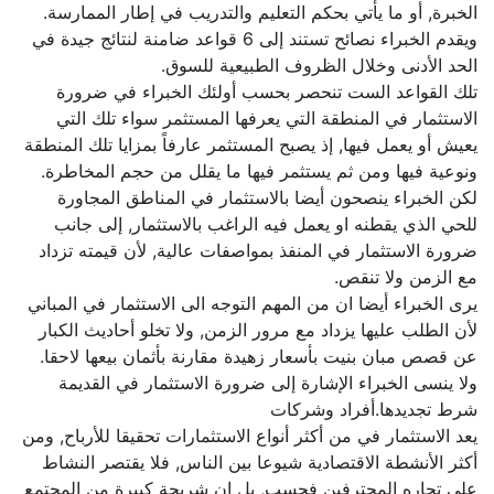
الخبرة, أو ما يأتي بحكم التعليم والتدريب في إطار الممارسة.
ويقدم الخبراء نصائح تستند إلى 6 قواعد ضامنة لنتائج جيدة في
الحد الأدنى وخلال الظروف الطبيعية للسوق.
تلك القواعد الست تنحصر بحسب أولئك الخبراء في ضرورة
الاستثمار في المنطقة التي يعرفها المستثمر سواء تلك التي
يعيش أو يعمل فيها, إذ يصبح المستثمر عارفاً بمزايا تلك المنطقة
ونوعية فيها ومن ثم يستثمر فيها ما يقلل من حجم المخاطرة.
لكن الخبراء ينصحون أيضا بالاستثمار في المناطق المجاورة
للحي الذي يقطنه او يعمل فيه الراغب بالاستثمار, إلى جانب
ضرورة الاستثمار في المنفذ بمواصفات عالية, لأن قيمته تزداد
مع الزمن ولا تنقص.
يرى الخبراء أيضا ان من المهم التوجه الى الاستثمار في المباني
لأن الطلب عليها يزداد مع مرور الزمن, ولا تخلو أحاديث الكبار
عن قصص مبان بنيت بأسعار زهيدة مقارنة بأثمان بيعها لاحقا.
ولا ينسى الخبراء الإشارة إلى ضرورة الاستثمار في القديمة
شرط تجديدها.أفراد وشركات
يعد الاستثمار في من أكثر أنواع الاستثمارات تحقيقا للأرباح, ومن
أكثر الأنشطة الاقتصادية شيوعا بين الناس, فلا يقتصر النشاط
على تجاره المحترفين فحسب, بل إن شريحة كبيرة من المجتمع