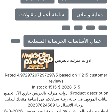
دعاية واعلان
سابقة أعمال مقاولات
اعمال الأساسات الخرسانة المسلحة
ادوات منزليه بالعريش
Rated
4.97297297297297
/5 based on
11215
customer
reviews
In stock
1515
$
2028-5-5
Product description:
ادوات منزليه بالعريش جاري الآن تجميع
بيانات الموقع.. فى حالة رغبة سيادتكم فى إضافة منتجك للدليل
الرجاء الاتصال بنا 20237624569
ادوات منزليه بالعريش
- by
ادوات منزليه بالعريش
,
2026-8-6