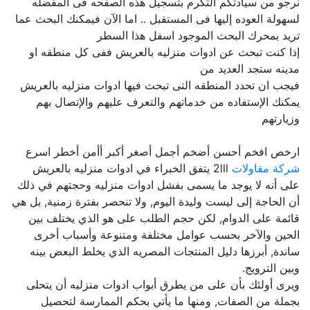
نرجو من سيادتكم التكرم بتسجيل هذه الصفحه فى المفضله
لسهولة العوده إليها فى المستقبل .. اما الآن فيمكنك البحث عما
تريد بمحرك البحث الموجود اسفل هذا السطر
إذا كنت تبحث عن ادوات منزليه بالعريش ففى كل منطقه او
مدينه ستجد العديد من
فيجب ان تحدد المنطقه التى تبحث فيها ادوات منزليه بالعريش
يمكنك الإستفاده من خدماتهم والتعرف عليهم والإتصال بهم
وزيارتهم
ارخص افخم أحسن أضخم أجمل أصغر أكبر أأمن أخطر اسرع
شركة مقاولات
2lll يتفق الخبراء في ادوات منزليه بالعريش
على أنه لا يوجد ما يسمى بفشل ادوات منزليه وحجتهم في ذلك
أن الحاجة إلى ليست وليدة اليوم, ولا تنحصر بفترة زمنية, بل هي
قائمة على الدوام, لكن حجم الطلب على هو الذي يختلف بين
الحين والآخر بحسب عوامل مختلفة ومتنوعة وأسباب أخرى
ساندة, أبرزها دليل المنتجات المصريه الذي يخلط البعض بينه
وبين الترويج.
ويرى أولئك بأن على من يطرق أبواب ادوات منزليه أن يتحلى
بجملة من الصفات, ومنها ما يأتي بحكم الممارسة لتحصيل