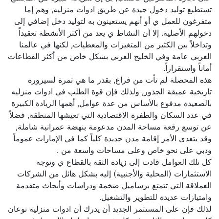
تستطيع توليد دخول جيدة عن طريق ادوات منزليه, وهم إما
متفرغون للعمل ي أو أنهم يستعينون به لتوليد دخل إضافي إلى
دخولهم الأصلية. إلا أن النشاط ي يعد من أكثر الأنشطة تعقيداً
وتداخلاً بين الكثير من المتغيرات والمعطيات, لكنها في عالمنا
العربي عامة وفي الخليج العربي بشكل خاص من أكثر القطاعات
أماناً واستقراراً.
هذه المحصلة لم تأت من فراغ, بقدر ما هي ثمرة لسيرورة
تاريخية عميقة الجذور, ولذلك فإن قوة الطلب في ادوات منزليه
بالصعيدة مدفوع بالأساس من عدة عوامل, أهمها الزيادة الكبيرة
في عدد السكان والطفرة الاقتصادية التي تعيشها المنطقة, فضلاً
عن توسع رقعة مساحة المدن مدعومة بنهضة عمرانية شاملة,
وقد يتعدى الأمر إقامة مدن جديدة كلياً كما في الإمارات عموماً
ودبي على نحو خاص وعلى مساحات واسعة من .
كل تلك العوامل قادت إلى زيادة الثقة بالقطاع ي وتوجه
الاستثمارات (المحلية والأجنبية) إليه بشكل هائل من الشركات
العملاقة التي تتمتع برساميل ضخمة ودراسات وأبحاث متقدمة
وامتيازات عديدة للتطوير والتشغيل.
لذلك فإن على المستثمر الجديد أن يدرك أن ادوات منزليه نوعان