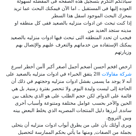
سيادتكم التكرم بتسجيل هذه الصفحه فى المفضله لسهولة
العوده إليها فى المستقبل .. اما الآن فيمكنك البحث عما تريد
بمحرك البحث الموجود اسفل هذا السطر
إذا كنت تبحث عن ادوات منزليه بالصعيد ففى كل منطقه او
مدينه ستجد العديد من
فيجب ان تحدد المنطقه التى تبحث فيها ادوات منزليه بالصعيد
يمكنك الإستفاده من خدماتهم والتعرف عليهم والإتصال بهم
وزيارتهم
ارخص افخم أحسن أضخم أجمل أصغر أكبر أأمن أخطر اسرع
شركة مقاولات
2lll يتفق الخبراء في ادوات منزليه بالصعيد على
أنه لا يوجد ما يسمى بفشل ادوات منزليه وحجتهم في ذلك أن
الحاجة إلى ليست وليدة اليوم, ولا تنحصر بفترة زمنية, بل هي
قائمة على الدوام, لكن حجم الطلب على هو الذي يختلف بين
الحين والآخر بحسب عوامل مختلفة ومتنوعة وأسباب أخرى
ساندة, أبرزها دليل المنتجات المصريه الذي يخلط البعض بينه
وبين الترويج.
ويرى أولئك بأن على من يطرق أبواب ادوات منزليه أن يتحلى
بجملة من الصفات, ومنها ما يأتي بحكم الممارسة لتحصيل