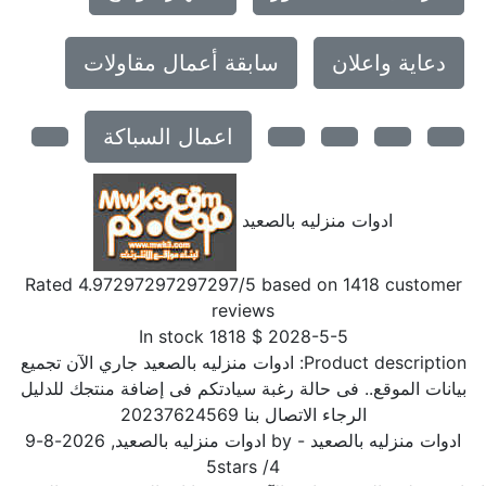
دعاية واعلان
سابقة أعمال مقاولات
اعمال السباكة
ادوات منزليه بالصعيد
Rated
4.97297297297297
/5 based on
1418
customer
reviews
In stock
1818
$
2028-5-5
Product description:
ادوات منزليه بالصعيد جاري الآن تجميع
بيانات الموقع.. فى حالة رغبة سيادتكم فى إضافة منتجك للدليل
الرجاء الاتصال بنا 20237624569
ادوات منزليه بالصعيد
- by
ادوات منزليه بالصعيد
,
2026-8-9
5
stars
/
4