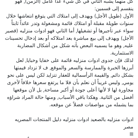
كل منهما يشبه الثاني في كل شيء عدا عامل (الزمن), فهو
ينقسم إلى قسمين:
الأول (طويل الأجل) ويهدف إلى امتلاك التي يتوقع انتعاشها خلال
سنوات طويلة مقبلة أو امتلاك قائمة ومشغولة وتدر عائداً ثابتاً
سواء عبر تأجيرها أو تشغيلها, أما الثاني فهو ادوات منزليه (قصير
الأجل) ويهدف إلى بيع مباشرة بعد امتلاكه أو بعد إدخال تحسينات
عليه, وهو ما يسميه البعض بأنه شكل من أشكال المضاربة
الاستثمارية.
لذلك فإن جدوى ادوات منزليه قائمة على خفايا وخبايا, لعل
أبرزها الخبرة والممارسة والسعر والموقع, ف لا تزداد قيمتها
بشكل دائم, والقيمة الرأسمالية للعقار تتزايد لكن ليس على نحو
يومي, وليس غريباً أن نعلم بأن فلا ما يرتفع سعرها خلافاً لأخرى
مجاورة لها لا لأنها أعلى جودة أو أكبر مساحة, بل لأن موقعها
أفضل من الثانية. وهكذا باقي الأسباب, ومنها حالة المراد شراؤه
بما يشمله من مواصفات فضلاً عن موقعه.
ادوات منزليه بالصعيد ادوات منزليه دليل المنتجات المصريه
مصر
lll