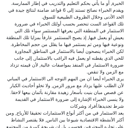
الخبرة, أو ما يأتي بحكم التعليم والتدريب في إطار الممارسة.
ويقدم الخبراء نصائح تستند إلى 6 قواعد ضامنة لنتائج جيدة في
الحد الأدنى وخلال الظروف الطبيعية للسوق.
تلك القواعد الست تنحصر بحسب أولئك الخبراء في ضرورة
الاستثمار في المنطقة التي يعرفها المستثمر سواء تلك التي
يعيش أو يعمل فيها, إذ يصبح المستثمر عارفاً بمزايا تلك المنطقة
ونوعية فيها ومن ثم يستثمر فيها ما يقلل من حجم المخاطرة.
لكن الخبراء ينصحون أيضا بالاستثمار في المناطق المجاورة
للحي الذي يقطنه او يعمل فيه الراغب بالاستثمار, إلى جانب
ضرورة الاستثمار في المنفذ بمواصفات عالية, لأن قيمته تزداد
مع الزمن ولا تنقص.
يرى الخبراء أيضا ان من المهم التوجه الى الاستثمار في المباني
لأن الطلب عليها يزداد مع مرور الزمن, ولا تخلو أحاديث الكبار
عن قصص مبان بنيت بأسعار زهيدة مقارنة بأثمان بيعها لاحقا.
ولا ينسى الخبراء الإشارة إلى ضرورة الاستثمار في القديمة
شرط تجديدها.أفراد وشركات
يعد الاستثمار في من أكثر أنواع الاستثمارات تحقيقا للأرباح, ومن
أكثر الأنشطة الاقتصادية شيوعا بين الناس, فلا يقتصر النشاط
على تجاره المحترفين فحسب, بل إن شريحة كبيرة من المجتمع