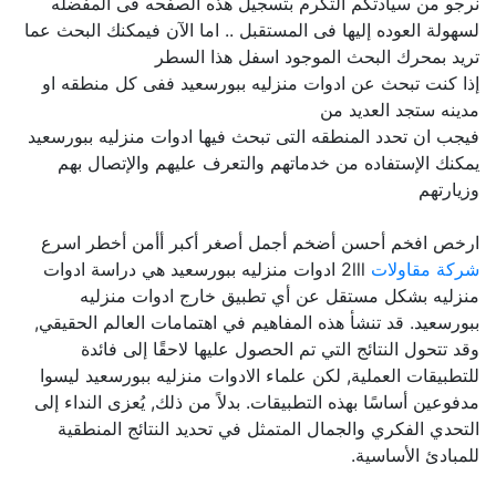
نرجو من سيادتكم التكرم بتسجيل هذه الصفحه فى المفضله
لسهولة العوده إليها فى المستقبل .. اما الآن فيمكنك البحث عما
تريد بمحرك البحث الموجود اسفل هذا السطر
إذا كنت تبحث عن ادوات منزليه ببورسعيد ففى كل منطقه او
مدينه ستجد العديد من
فيجب ان تحدد المنطقه التى تبحث فيها ادوات منزليه ببورسعيد
يمكنك الإستفاده من خدماتهم والتعرف عليهم والإتصال بهم
وزيارتهم
ارخص افخم أحسن أضخم أجمل أصغر أكبر أأمن أخطر اسرع
شركة مقاولات
2lll ادوات منزليه ببورسعيد هي دراسة ادوات
منزليه بشكل مستقل عن أي تطبيق خارج ادوات منزليه
ببورسعيد. قد تنشأ هذه المفاهيم في اهتمامات العالم الحقيقي,
وقد تتحول النتائج التي تم الحصول عليها لاحقًا إلى فائدة
للتطبيقات العملية, لكن علماء الادوات منزليه ببورسعيد ليسوا
مدفوعين أساسًا بهذه التطبيقات. بدلاً من ذلك, يُعزى النداء إلى
التحدي الفكري والجمال المتمثل في تحديد النتائج المنطقية
للمبادئ الأساسية.