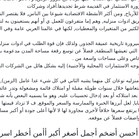
 ضرورة الاستثمار في القديمة شرط تجديدها.أفراد وشركات
ا للأرباح, ومن أكثر الأنشطة الاقتصادية شيوعا بين الناس, فلا يقتص
 ادوات منزليه, وهم إما متفرغون للعمل ي أو أنهم يستعينون به لتول
ن الكثير من المتغيرات والمعطيات, لكنها في عالمنا العربي عامة وفي 
سيرورة تاريخية عميقة الجذور, ولذلك فإن قوة الطلب في ادوات منز
ة التي تعيشها المنطقة, فضلاً عن توسع رقعة مساحة المدن مدعومة بن
حو خاص وعلى مساحات واسعة من .
توجه الاستثمارات (المحلية والأجنبية) إليه بشكل هائل من الشركات 
منزليه نوعان كل منهما يشبه الثاني في كل شيء عدا عامل (الزمن),
عاشها خلال سنوات طويلة مقبلة أو امتلاك قائمة ومشغولة وتدر عائداً ثاب
بعد امتلاكه أو بعد إدخال تحسينات عليه, وهو ما يسميه البعض بأنه ش
, لعل أبرزها الخبرة والممارسة والسعر والموقع, ف لا تزداد قيمتها بش
يرتفع سعرها خلافاً لأخرى مجاورة لها لا لأنها أعلى جودة أو أكبر مسا
واصفات فضلاً عن موقعه.
أحسن أضخم أجمل أصغر أكبر أأمن أخطر اسر