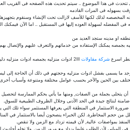
ى تتحدث فى هذا الموضوع .. سيتم تحديث هذه الصفحه فى القريب الع
قت بسهوله فى المرات القادمه
المخصصه لذلك لكنها للأسف لازالت تحت الإنشاء وسنقوم بتجهيزها با
فى المفضله لسهولة العوده إليها فى المستقبل .. اما الآن فيمكنك ا
قه او مدينه ستجد العديد من
ه بجمصه يمكنك الإستفاده من خدماتهم والتعرف عليهم والإتصال بهم 
خطر اسرع
شركة مقاولات
2lll ادوات منزليه بجمصه ادوات منزليه دليل المنتجات المصريه مصر
وجد ما يسمى بفشل ادوات منزليه وحجتهم في ذلك أن الحاجة إلى ليست
تلف بين الحين والآخر بحسب عوامل مختلفة ومتنوعة وأسباب أخرى سا
ن يتحلى بجملة من الصفات, ومنها ما يأتي بحكم الممارسة لتحصيل الخ
ورة الاستثمار في المنطقة التي يعرفها المستثمر سواء تلك التي يعيش
قلل من حجم المخاطرة. لكن الخبراء ينصحون أيضا بالاستثمار في المن
لمنفذ بمواصفات عالية, لأن قيمته تزداد مع الزمن ولا تنقص.
ر في المباني لأن الطلب عليها يزداد مع مرور الزمن, ولا تخلو أحادي