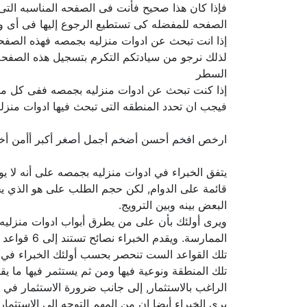
فإذا كان هذا صحيح فأنت فى الصفحه المناسبه الت
الصفحه للمفضله كى تستطيع الرجوع إليها فى أى و
إذا انت تبحث عن ادوات منزليه بجمصه فهذه الصفحه 
لذلك نرجو من سيادتكم التكرم بتسجيل هذه الصفحه 
السطر
إذا كنت تبحث عن ادوات منزليه بجمصه ففى كل منط
فيجب ان تحدد المنطقه التى تبحث فيها ادوات منزلي
ارخص افخم أحسن أضخم أجمل أصغر أكبر أأمن أ
يتفق الخبراء في ادوات منزليه بجمصه على أنه لا ي
قائمة على الدوام, لكن حجم الطلب على هو الذي يخ
البعض بينه وبين الترويج.
ويرى أولئك بأن على من يطرق أبواب ادوات منزليه أ
الممارسة. ويقدم الخبراء نصائح تستند إلى 6 قواعد ضامنة لنتائج جيدة في الحد الأدنى وخلال الظروف الطبيعية للسوق.
تلك القواعد الست تنحصر بحسب أولئك الخبراء في ضر
تلك المنطقة ونوعية فيها ومن ثم يستثمر فيها ما ي
الراغب بالاستثمار, إلى جانب ضرورة الاستثمار في ا
يرى الخبراء أيضا ان من المهم التوجه الى الاستثما