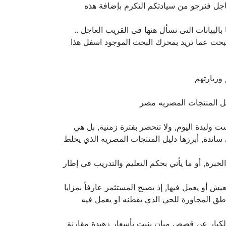
اجل فنرجو من سيادتكم التكرم بإضافة هذه
لبيانات التى تسأل هنها فى القريب العاجل ..
لبحث عما تريد بمحرك البحث الموجود اسفل هذا
وزيارتهم
 وليدة اليوم, ولا تنحصر بفترة زمنية, بل هي
ندة, أبرزها دليل المنتجات المصريه الذي يخلط
برة, أو ما يأتي بحكم التعليم والتدريب في إطار
 أو يعمل فيها, إذ يصبح المستثمر عارفاً بمزايا
اطق المجاورة للحي الذي يقطنه او يعمل فيه
ث الكبار عن قصص مبان بنيت بأسعار زهيدة مقارنة