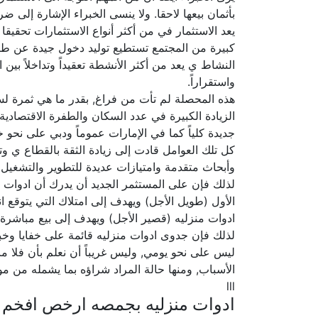
بأثمان بيعها لاحقا. ولا ينسى الخبراء الإشارة إلى
يعد الاستثمار في من أكثر أنواع الاستثمارات تحقيق
كبيرة من المجتمع تستطيع توليد دخول جيدة عن طريق
النشاط ي يعد من أكثر الأنشطة تعقيداً وتداخلاً بي
واستقراراً.
هذه المحصلة لم تأت من فراغ, بقدر ما هي ثمرة ل
الزيادة الكبيرة في عدد السكان والطفرة الاقتصادي
جديدة كلياً كما في الإمارات عموماً ودبي على ن
كل تلك العوامل قادت إلى زيادة الثقة بالقطاع ي و
وأبحاث متقدمة وامتيازات عديدة للتطوير والتشغيل.
لذلك فإن على المستثمر الجديد أن يدرك أن ادوات 
الأول (طويل الأجل) ويهدف إلى امتلاك التي يتوقع انت
ادوات منزليه (قصير الأجل) ويهدف إلى بيع مباشرة 
لذلك فإن جدوى ادوات منزليه قائمة على خفايا وخبايا
ليس على نحو يومي, وليس غريباً أن نعلم بأن فلا ما 
الأسباب, ومنها حالة المراد شراؤه بما يشمله من م
lll
ادوات منزليه بجمصه ارخص افخم 