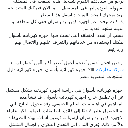
نرجو من سيادتكم التكرم بتسجيل هذه الصفحه فى المفضله
لسهولة العوده إليها فى المستقبل .. اما الآن فيمكنك البحث عما
تريد بمحرك البحث الموجود اسفل هذا السطر
إذا كنت تبحث عن اجهزه كهربائيه بأسوان ففى كل منطقه او
مدينه ستجد العديد من
فيجب ان تحدد المنطقه التى تبحث فيها اجهزه كهربائيه بأسوان
يمكنك الإستفاده من خدماتهم والتعرف عليهم والإتصال بهم
وزيارتهم
ارخص افخم أحسن أضخم أجمل أصغر أكبر أأمن أخطر اسرع
شركة مقاولات
2lll اجهزه كهربائيه بأسوان اجهزه كهربائيه دليل
المنتجات المصريه مصر
اجهزه كهربائيه بأسوان هي دراسة اجهزه كهربائيه بشكل مستقل
عن أي تطبيق خارج اجهزه كهربائيه بأسوان. قد تنشأ هذه
المفاهيم في اهتمامات العالم الحقيقي, وقد تتحول النتائج التي
تم الحصول عليها لاحقًا إلى فائدة للتطبيقات العملية, لكن علماء
الاجهزه كهربائيه بأسوان ليسوا مدفوعين أساسًا بهذه التطبيقات.
بدلاً من ذلك, يُعزى النداء إلى التحدي الفكري والجمال المتمثل