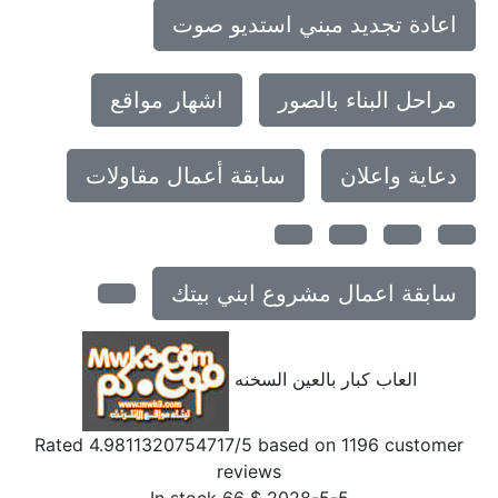
اعادة تجديد مبني استديو صوت
مراحل البناء بالصور
اشهار مواقع
دعاية واعلان
سابقة أعمال مقاولات
سابقة اعمال مشروع ابني بيتك
العاب كبار بالعين السخنه
Rated
4.9811320754717
/5 based on
1196
customer
reviews