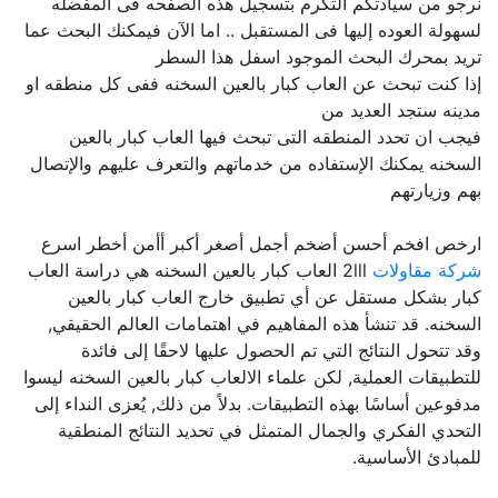
نرجو من سيادتكم التكرم بتسجيل هذه الصفحه فى المفضله
لسهولة العوده إليها فى المستقبل .. اما الآن فيمكنك البحث عما
تريد بمحرك البحث الموجود اسفل هذا السطر
إذا كنت تبحث عن العاب كبار بالعين السخنه ففى كل منطقه او
مدينه ستجد العديد من
فيجب ان تحدد المنطقه التى تبحث فيها العاب كبار بالعين
السخنه يمكنك الإستفاده من خدماتهم والتعرف عليهم والإتصال
بهم وزيارتهم
ارخص افخم أحسن أضخم أجمل أصغر أكبر أأمن أخطر اسرع
شركة مقاولات
2lll العاب كبار بالعين السخنه هي دراسة العاب
كبار بشكل مستقل عن أي تطبيق خارج العاب كبار بالعين
السخنه. قد تنشأ هذه المفاهيم في اهتمامات العالم الحقيقي,
وقد تتحول النتائج التي تم الحصول عليها لاحقًا إلى فائدة
للتطبيقات العملية, لكن علماء الالعاب كبار بالعين السخنه ليسوا
مدفوعين أساسًا بهذه التطبيقات. بدلاً من ذلك, يُعزى النداء إلى
التحدي الفكري والجمال المتمثل في تحديد النتائج المنطقية
للمبادئ الأساسية.