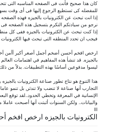
كان هذا صحيح فأنت فى الصفحه المناسبه التى تتح
للمفضله كى تستطيع الرجوع إليها فى أى وقت بسهو
إذا انت تبحث عن الكترونيات بالجيزه فهذه الصفحه 
نرجو من سيادتكم التكرم بتسجيل هذه الصفحه فى ال
إذا كنت تبحث عن الكترونيات بالجيزه ففى كل منطق
فيجب ان تحدد المنطقه التى تبحث فيها الكترونيات 
ارخص افخم أحسن أضخم أجمل أصغر أكبر أأمن أ
بالجيزه. قد تنشأ هذه المفاهيم في اهتمامات العالم ا
ليسوا مدفوعين أساسًا بهذه التطبيقات. بدلاً من ذلك,
هذا التنوع هو نتاج تطور صناعة الكترونيات بالجيزه
التجارب أنها صناعة لا تنضب ولا تندثر, بل تنمو عام
الإنسانية في المعرفة وتخطي الحدود..لقد توقع الب
والبيانات.. ولكن السنوات أثبتت أنها أصبحت عاملا 
lll
الكترونيات بالجيزه ارخص افخم أ