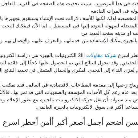
دث فى هذا الموضوع .. سيتم تحديث هذه الصفحه فى القريب العاجل 
له فى المرات القادمه
المخصصه لذلك لكنها للأسف لازالت تحت الإنشاء وسنقوم بتجهيزها بالب
مفضله لسهولة العوده إليها فى المستقبل .. اما الآن فيمكنك البحث
ه او مدينه ستجد العديد من
بالجيزه يمكنك الإستفاده من خدماتهم والتعرف عليهم والإتصال بهم وز
خطر اسرع
شركة مقاولات
2lll الكترونيات بالجيزه هي دراسة الكت
لحقيقي, وقد تتحول النتائج التي تم الحصول عليها لاحقًا إلى فائدة للت
 يُعزى النداء إلى التحدي الفكري والجمال المتمثل في تحديد النتائج ا
 ونتاج زحفها إلى مقدمة القطاعات الاقتصادية في العالم.. فقد تمكنت 
ا بعد عام رغم كل الأحداث المؤسفة والصعوبات التي قد تمر بها.. فالا
عض منذ سنوات أن تقل حركة الالكترونيات بالجيزه مع تطور الإعلام وظ
مساعدا أكثر في سوق الالكترونيات بالجيزه العالمي.
حسن أضخم أجمل أصغر أكبر أأمن أخطر اسرع