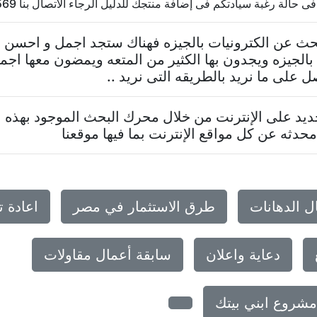
الة رغبة سيادتكم فى إضافة منتجك للدليل الرجاء الاتصال بنا 20237624569
تبحث عن الكترونيات بالجيزه فهناك ستجد اجمل و احسن 
الجيزه ويجدون بها الكثير من المتعه ويمضون معها اجم
على ما نريد بالطريقه التى نريد ..
د على الإنترنت من خلال محرك البحث الموجود بهذه ا
حدثه عن كل مواقع الإنترنت بما فيها موقعنا
ل الدهانات
طرق الاستثمار في مصر
اعادة 
دعاية واعلان
سابقة أعمال مقاولات
مشروع ابني بيتك