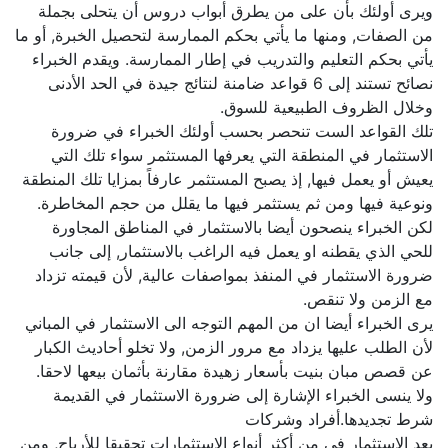
ويرى أولئك بأن على من يطرق أبواب دروس أن يتحلى بجملة
من الصفات, ومنها ما يأتي بحكم الممارسة لتحصيل الخبرة, أو ما
يأتي بحكم التعليم والتدريب في إطار الممارسة. ويقدم الخبراء
نصائح تستند إلى 6 قواعد ضامنة لنتائج جيدة في الحد الأدنى
وخلال الظروف الطبيعية للسوق.
تلك القواعد الست تنحصر بحسب أولئك الخبراء في ضرورة
الاستثمار في المنطقة التي يعرفها المستثمر سواء تلك التي
يعيش أو يعمل فيها, إذ يصبح المستثمر عارفاً بمزايا تلك المنطقة
ونوعية فيها ومن ثم يستثمر فيها ما يقلل من حجم المخاطرة.
لكن الخبراء ينصحون أيضا بالاستثمار في المناطق المجاورة
للحي الذي يقطنه او يعمل فيه الراغب بالاستثمار, إلى جانب
ضرورة الاستثمار في المنفذ بمواصفات عالية, لأن قيمته تزداد
مع الزمن ولا تنقص.
يرى الخبراء أيضا ان من المهم التوجه الى الاستثمار في المباني
لأن الطلب عليها يزداد مع مرور الزمن, ولا تخلو أحاديث الكبار
عن قصص مبان بنيت بأسعار زهيدة مقارنة بأثمان بيعها لاحقا.
ولا ينسى الخبراء الإشارة إلى ضرورة الاستثمار في القديمة
شرط تجديدها.أفراد وشركات
يعد الاستثمار في من أكثر أنواع الاستثمارات تحقيقا للأرباح, ومن