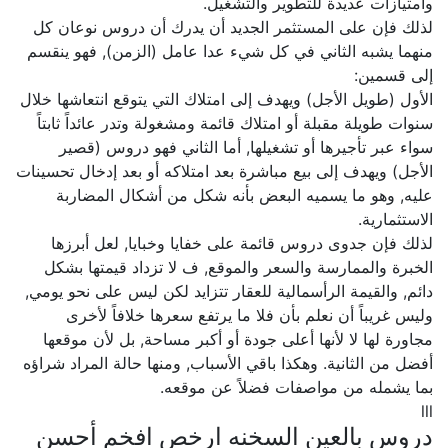
وامتيازات عديدة للتطوير والتشغيل.
لذلك فإن على المستثمر الجديد أن يدرك أن دروس نوعان كل
منهما يشبه الثاني في كل شيء عدا عامل (الزمن), فهو ينقسم
إلى قسمين:
الأول (طويل الأجل) ويهدف إلى امتلاك التي يتوقع انتعاشها خلال
سنوات طويلة مقبلة أو امتلاك قائمة ومشغولة وتدر عائداً ثابتاً
سواء عبر تأجيرها أو تشغيلها, أما الثاني فهو دروس (قصير
الأجل) ويهدف إلى بيع مباشرة بعد امتلاكه أو بعد إدخال تحسينات
عليه, وهو ما يسميه البعض بأنه شكل من أشكال المضاربة
الاستثمارية.
لذلك فإن جدوى دروس قائمة على خفايا وخبايا, لعل أبرزها
الخبرة والممارسة والسعر والموقع, ف لا تزداد قيمتها بشكل
دائم, والقيمة الرأسمالية للعقار تتزايد لكن ليس على نحو يومي,
وليس غريباً أن نعلم بأن فلا ما يرتفع سعرها خلافاً لأخرى
مجاورة لها لا لأنها أعلى جودة أو أكبر مساحة, بل لأن موقعها
أفضل من الثانية. وهكذا باقي الأسباب, ومنها حالة المراد شراؤه
بما يشمله من مواصفات فضلاً عن موقعه.
lll
دروس بالعين السخنه ارخص افخم أحسن