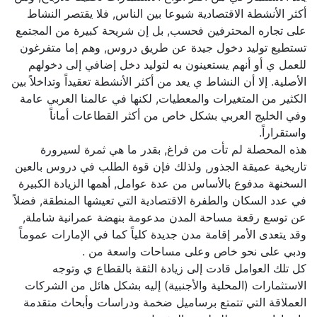
أكثر الأنشطة الاقتصادية شيوعا بين الناس, فلا يقتصر النشاط
على تجاره المحترفين فحسب, بل إن شريحة كبيرة من المجتمع
تستطيع توليد دخول جيدة عن طريق دروس, وهم إما متفرغون
للعمل ي أو أنهم يستعينون به لتوليد دخل إضافي إلى دخولهم
الأصلية. إلا أن النشاط ي يعد من أكثر الأنشطة تعقيداً وتداخلاً بين
الكثير من المتغيرات والمعطيات, لكنها في عالمنا العربي عامة
وفي الخليج العربي بشكل خاص من أكثر القطاعات أماناً
واستقراراً.
هذه المحصلة لم تأت من فراغ, بقدر ما هي ثمرة لسيرورة
تاريخية عميقة الجذور, ولذلك فإن قوة الطلب في دروس بالعين
السخنهة مدفوع بالأساس من عدة عوامل, أهمها الزيادة الكبيرة
في عدد السكان والطفرة الاقتصادية التي تعيشها المنطقة, فضلاً
عن توسع رقعة مساحة المدن مدعومة بنهضة عمرانية شاملة,
وقد يتعدى الأمر إقامة مدن جديدة كلياً كما في الإمارات عموماً
ودبي على نحو خاص وعلى مساحات واسعة من .
كل تلك العوامل قادت إلى زيادة الثقة بالقطاع ي وتوجه
الاستثمارات (المحلية والأجنبية) إليه بشكل هائل من الشركات
العملاقة التي تتمتع برساميل ضخمة ودراسات وأبحاث متقدمة