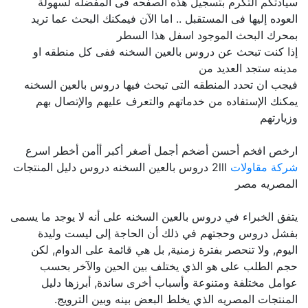
سيادتكم التكرم بتسجيل هذه الصفحه فى المفضله لسهولة
العوده إليها فى المستقبل .. اما الآن فيمكنك البحث عما تريد
بمحرك البحث الموجود اسفل هذا السطر
إذا كنت تبحث عن دروس بالعين السخنه ففى كل منطقه او
مدينه ستجد العديد من
فيجب ان تحدد المنطقه التى تبحث فيها دروس بالعين السخنه
يمكنك الإستفاده من خدماتهم والتعرف عليهم والإتصال بهم
وزيارتهم
ارخص افخم أحسن أضخم أجمل أصغر أكبر أأمن أخطر اسرع
شركة مقاولات
2lll دروس بالعين السخنه دروس دليل المنتجات
المصريه مصر
يتفق الخبراء في دروس بالعين السخنه على أنه لا يوجد ما يسمى
بفشل دروس وحجتهم في ذلك أن الحاجة إلى ليست وليدة
اليوم, ولا تنحصر بفترة زمنية, بل هي قائمة على الدوام, لكن
حجم الطلب على هو الذي يختلف بين الحين والآخر بحسب
عوامل مختلفة ومتنوعة وأسباب أخرى ساندة, أبرزها دليل
المنتجات المصريه الذي يخلط البعض بينه وبين الترويج.