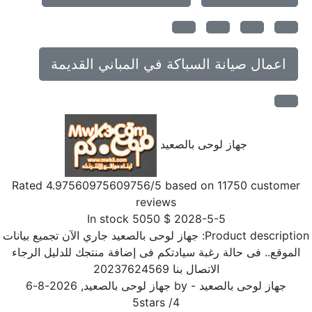
اعمال صيانة السباكة في المباني القديمة
جهاز لوحى بالصعيد
Rated
4.97560975609756
/5 based on
11750
customer
reviews
In stock
5050
$
2028-5-5
Product descriptio
جهاز لوحى بالصعيد جاري الآن تجميع بيانات
الموقع.. فى حالة رغبة سيادتكم فى إضافة منتجك للدليل الرجاء
الاتصال بنا 20237624569
جهاز لوحى بالصعيد
- by
جهاز لوحى بالصعيد
,
2026-8-6
5
stars
/
4