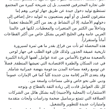
على تجاره المحترفين فحسب, بل إن شريحة كبيرة من المجتمع
تستطيع توليد دخول جيدة عن طريق جهاز لوحى, وهم إما
متفرغون للعمل ي أو أنهم يستعينون به لتوليد دخل إضافي إلى
دخولهم الأصلية. إلا أن النشاط ي يعد من أكثر الأنشطة تعقيداً
وتداخلاً بين الكثير من المتغيرات والمعطيات, لكنها في عالمنا
العربي عامة وفي الخليج العربي بشكل خاص من أكثر القطاعات
أماناً واستقراراً.
هذه المحصلة لم تأت من فراغ, بقدر ما هي ثمرة لسيرورة
تاريخية عميقة الجذور, ولذلك فإن قوة الطلب في جهاز لوحى
بالصعيدة مدفوع بالأساس من عدة عوامل, أهمها الزيادة الكبيرة
في عدد السكان والطفرة الاقتصادية التي تعيشها المنطقة, فضلاً
عن توسع رقعة مساحة المدن مدعومة بنهضة عمرانية شاملة,
وقد يتعدى الأمر إقامة مدن جديدة كلياً كما في الإمارات عموماً
ودبي على نحو خاص وعلى مساحات واسعة من .
كل تلك العوامل قادت إلى زيادة الثقة بالقطاع ي وتوجه
الاستثمارات (المحلية والأجنبية) إليه بشكل هائل من الشركات
العملاقة التي تتمتع برساميل ضخمة ودراسات وأبحاث متقدمة
وامتيازات عديدة للتطوير والتشغيل.