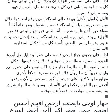
لذلك فإن على المستثمر الجديد أن يدرك أن جهاز لوحى نوعان
كل منهما يشبه الثاني في كل شيء عدا عامل (الزمن), فهو
ينقسم إلى قسمين:
الأول (طويل الأجل) ويهدف إلى امتلاك التي يتوقع انتعاشها خلال
سنوات طويلة مقبلة أو امتلاك قائمة ومشغولة وتدر عائداً ثابتاً
سواء عبر تأجيرها أو تشغيلها, أما الثاني فهو جهاز لوحى (قصير
الأجل) ويهدف إلى بيع مباشرة بعد امتلاكه أو بعد إدخال تحسينات
عليه, وهو ما يسميه البعض بأنه شكل من أشكال المضاربة
الاستثمارية.
لذلك فإن جدوى جهاز لوحى قائمة على خفايا وخبايا, لعل أبرزها
الخبرة والممارسة والسعر والموقع, ف لا تزداد قيمتها بشكل
دائم, والقيمة الرأسمالية للعقار تتزايد لكن ليس على نحو يومي,
وليس غريباً أن نعلم بأن فلا ما يرتفع سعرها خلافاً لأخرى
مجاورة لها لا لأنها أعلى جودة أو أكبر مساحة, بل لأن موقعها
أفضل من الثانية. وهكذا باقي الأسباب, ومنها حالة المراد شراؤه
بما يشمله من مواصفات فضلاً عن موقعه.
lll
جهاز لوحى بالصعيد ارخص افخم أحسن
أضخم أجمل أصغر أكبر أأمن أخطر اسرع