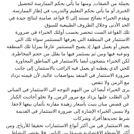
بجملة من الصفات, ومنها ما يأتي بحكم الممارسة لتحصيل
الخبرة, أو ما يأتي بحكم التعليم والتدريب في إطار الممارسة.
ويقدم الخبراء نصائح تستند إلى 6 قواعد ضامنة لنتائج جيدة في
الحد الأدنى وخلال الظروف الطبيعية للسوق.
تلك القواعد الست تنحصر بحسب أولئك الخبراء في ضرورة
الاستثمار في المنطقة التي يعرفها المستثمر سواء تلك التي
يعيش أو يعمل فيها, إذ يصبح المستثمر عارفاً بمزايا تلك المنطقة
ونوعية فيها ومن ثم يستثمر فيها ما يقلل من حجم المخاطرة.
لكن الخبراء ينصحون أيضا بالاستثمار في المناطق المجاورة
للحي الذي يقطنه او يعمل فيه الراغب بالاستثمار, إلى جانب
ضرورة الاستثمار في المنفذ بمواصفات عالية, لأن قيمته تزداد
مع الزمن ولا تنقص.
يرى الخبراء أيضا ان من المهم التوجه الى الاستثمار في المباني
لأن الطلب عليها يزداد مع مرور الزمن, ولا تخلو أحاديث الكبار
عن قصص مبان بنيت بأسعار زهيدة مقارنة بأثمان بيعها لاحقا.
ولا ينسى الخبراء الإشارة إلى ضرورة الاستثمار في القديمة
شرط تجديدها.أفراد وشركات
يعد الاستثمار في من أكثر أنواع الاستثمارات تحقيقا للأرباح, ومن
أكثر الأنشطة الاقتصادية شيوعا بين الناس, فلا يقتصر النشاط