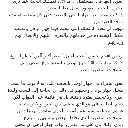
العوده إليها فى المستقبل .. اما الآن فيمكنك البحث عما تريد
بمحرك البحث الموجود اسفل هذا السطر
إذا كنت تبحث عن جهاز لوحى بالصعيد ففى كل منطقه او مدينه
ستجد العديد من
فيجب ان تحدد المنطقه التى تبحث فيها جهاز لوحى بالصعيد
يمكنك الإستفاده من خدماتهم والتعرف عليهم والإتصال بهم
وزيارتهم
ارخص افخم أحسن أضخم أجمل أصغر أكبر أأمن أخطر اسرع
شركة مقاولات
2lll جهاز لوحى بالصعيد جهاز لوحى دليل
المنتجات المصريه مصر
يتفق الخبراء في جهاز لوحى بالصعيد على أنه لا يوجد ما يسمى
بفشل جهاز لوحى وحجتهم في ذلك أن الحاجة إلى ليست وليدة
اليوم, ولا تنحصر بفترة زمنية, بل هي قائمة على الدوام, لكن
حجم الطلب على هو الذي يختلف بين الحين والآخر بحسب
عوامل مختلفة ومتنوعة وأسباب أخرى ساندة, أبرزها دليل
المنتجات المصريه الذي يخلط البعض بينه وبين الترويج.
ويرى أولئك بأن على من يطرق أبواب جهاز لوحى أن يتحلى