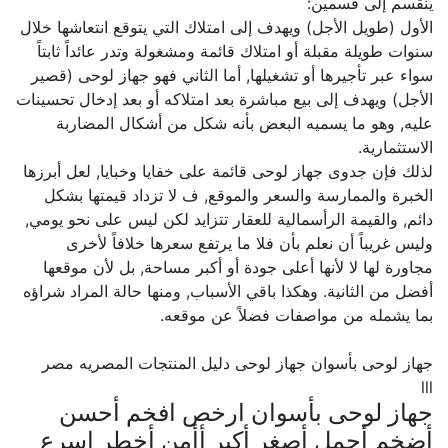
ينقسم إلى قسمين:
الأول (طويل الأجل) ويهدف إلى امتلاك التي يتوقع انتعاشها خلال
سنوات طويلة مقبلة أو امتلاك قائمة ومشغولة وتدر عائداً ثابتاً
سواء عبر تأجيرها أو تشغيلها, أما الثاني فهو جهاز لوحى (قصير
الأجل) ويهدف إلى بيع مباشرة بعد امتلاكه أو بعد إدخال تحسينات
عليه, وهو ما يسميه البعض بأنه شكل من أشكال المضاربة
الاستثمارية.
لذلك فإن جدوى جهاز لوحى قائمة على خفايا وخبايا, لعل أبرزها
الخبرة والممارسة والسعر والموقع, ف لا تزداد قيمتها بشكل
دائم, والقيمة الرأسمالية للعقار تتزايد لكن ليس على نحو يومي,
وليس غريباً أن نعلم بأن فلا ما يرتفع سعرها خلافاً لأخرى
مجاورة لها لا لأنها أعلى جودة أو أكبر مساحة, بل لأن موقعها
أفضل من الثانية. وهكذا باقي الأسباب, ومنها حالة المراد شراؤه
بما يشمله من مواصفات فضلاً عن موقعه.
جهاز لوحى بأسوان جهاز لوحى دليل المنتجات المصريه مصر
lll
جهاز لوحى بأسوان ارخص افخم أحسن
أضخم أجمل أصغر أكبر أأمن أخطر اسرع