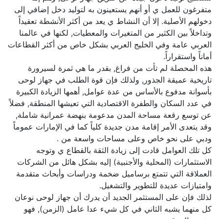
متفرغون للعمل ي أو أنهم يستعينون به لتوليد دخل إضافي إلى
دخولهم الأصلية. إلا أن النشاط ي يعد من أكثر الأنشطة تعقيداً
وتداخلاً بين الكثير من المتغيرات والمعطيات, لكنها في عالمنا
العربي عامة وفي الخليج العربي بشكل خاص من أكثر القطاعات
أماناً واستقراراً.
هذه المحصلة لم تأت من فراغ, بقدر ما هي ثمرة لسيرورة
تاريخية عميقة الجذور, ولذلك فإن قوة الطلب في جهاز لوحى
بأسوانة مدفوع بالأساس من عدة عوامل, أهمها الزيادة الكبيرة
في عدد السكان والطفرة الاقتصادية التي تعيشها المنطقة, فضلاً
عن توسع رقعة مساحة المدن مدعومة بنهضة عمرانية شاملة,
وقد يتعدى الأمر إقامة مدن جديدة كلياً كما في الإمارات عموماً
ودبي على نحو خاص وعلى مساحات واسعة من .
كل تلك العوامل قادت إلى زيادة الثقة بالقطاع ي وتوجه
الاستثمارات (المحلية والأجنبية) إليه بشكل هائل من الشركات
العملاقة التي تتمتع برساميل ضخمة ودراسات وأبحاث متقدمة
وامتيازات عديدة للتطوير والتشغيل.
لذلك فإن على المستثمر الجديد أن يدرك أن جهاز لوحى نوعان
كل منهما يشبه الثاني في كل شيء عدا عامل (الزمن), فهو