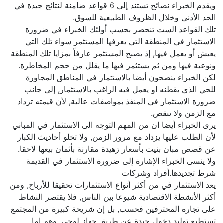
ويقدم الخبراء نصائح تستند إلى 6 قواعد ضامنة لنتائج جيدة في
الحد الأدنى وخلال الظروف الطبيعية للسوق.
تلك القواعد الست تنحصر بحسب أولئك الخبراء في ضرورة
الاستثمار في المنطقة التي يعرفها المستثمر سواء تلك التي
يعيش أو يعمل فيها, إذ يصبح المستثمر عارفاً بمزايا تلك المنطقة
ونوعية فيها ومن ثم يستثمر فيها ما يقلل من حجم المخاطرة.
لكن الخبراء ينصحون أيضا بالاستثمار في المناطق المجاورة
للحي الذي يقطنه او يعمل فيه الراغب بالاستثمار, إلى جانب
ضرورة الاستثمار في المنفذ بمواصفات عالية, لأن قيمته تزداد
مع الزمن ولا تنقص.
يرى الخبراء أيضا ان من المهم التوجه الى الاستثمار في المباني
لأن الطلب عليها يزداد مع مرور الزمن, ولا تخلو أحاديث الكبار
عن قصص مبان بنيت بأسعار زهيدة مقارنة بأثمان بيعها لاحقا.
ولا ينسى الخبراء الإشارة إلى ضرورة الاستثمار في القديمة
شرط تجديدها.أفراد وشركات
يعد الاستثمار في من أكثر أنواع الاستثمارات تحقيقا للأرباح, ومن
أكثر الأنشطة الاقتصادية شيوعا بين الناس, فلا يقتصر النشاط
على تجاره المحترفين فحسب, بل إن شريحة كبيرة من المجتمع
تستطيع توليد دخول جيدة عن طريق جهاز لوحى, وهم إما