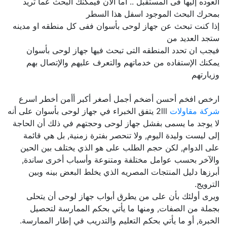
العوده إليها فى المستقبل .. اما الآن فيمكنك البحث عما تريد
بمحرك البحث الموجود اسفل هذا السطر
إذا كنت تبحث عن جهاز لوحى بأسوان ففى كل منطقه او مدينه
ستجد العديد من
فيجب ان تحدد المنطقه التى تبحث فيها جهاز لوحى بأسوان
يمكنك الإستفاده من خدماتهم والتعرف عليهم والإتصال بهم
وزيارتهم
ارخص افخم أحسن أضخم أجمل أصغر أكبر أأمن أخطر اسرع
شركة مقاولات
2lll يتفق الخبراء في جهاز لوحى بأسوان على أنه
لا يوجد ما يسمى بفشل جهاز لوحى وحجتهم في ذلك أن الحاجة
إلى ليست وليدة اليوم, ولا تنحصر بفترة زمنية, بل هي قائمة
على الدوام, لكن حجم الطلب على هو الذي يختلف بين الحين
والآخر بحسب عوامل مختلفة ومتنوعة وأسباب أخرى ساندة,
أبرزها دليل المنتجات المصريه الذي يخلط البعض بينه وبين
الترويج.
ويرى أولئك بأن على من يطرق أبواب جهاز لوحى أن يتحلى
بجملة من الصفات, ومنها ما يأتي بحكم الممارسة لتحصيل
الخبرة, أو ما يأتي بحكم التعليم والتدريب في إطار الممارسة.