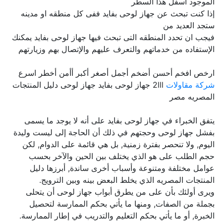
الموجود اسفل هذا السطر
إذا كنت تبحث عن جهاز لوحى بفايد ففى كل منطقه او مدينه
ستجد العديد من
فيجب ان تحدد المنطقه التى تبحث فيها جهاز لوحى بفايد يمكنك
الإستفاده من خدماتهم والتعرف عليهم والإتصال بهم وزيارتهم
ارخص افخم أحسن أضخم أجمل أصغر أكبر أأمن أخطر اسرع
شركة مقاولات
2lll جهاز لوحى بفايد جهاز لوحى دليل المنتجات
المصريه مصر
يتفق الخبراء في جهاز لوحى بفايد على أنه لا يوجد ما يسمى
بفشل جهاز لوحى وحجتهم في ذلك أن الحاجة إلى ليست وليدة
اليوم, ولا تنحصر بفترة زمنية, بل هي قائمة على الدوام, لكن
حجم الطلب على هو الذي يختلف بين الحين والآخر بحسب
عوامل مختلفة ومتنوعة وأسباب أخرى ساندة, أبرزها دليل
المنتجات المصريه الذي يخلط البعض بينه وبين الترويج.
ويرى أولئك بأن على من يطرق أبواب جهاز لوحى أن يتحلى
بجملة من الصفات, ومنها ما يأتي بحكم الممارسة لتحصيل
الخبرة, أو ما يأتي بحكم التعليم والتدريب في إطار الممارسة.