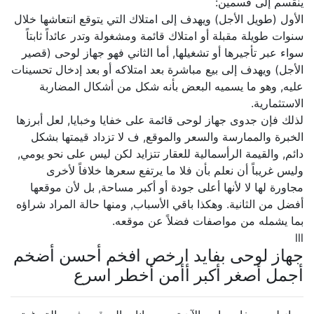
ينقسم إلى قسمين:
الأول (طويل الأجل) ويهدف إلى امتلاك التي يتوقع انتعاشها خلال
سنوات طويلة مقبلة أو امتلاك قائمة ومشغولة وتدر عائداً ثابتاً
سواء عبر تأجيرها أو تشغيلها, أما الثاني فهو جهاز لوحى (قصير
الأجل) ويهدف إلى بيع مباشرة بعد امتلاكه أو بعد إدخال تحسينات
عليه, وهو ما يسميه البعض بأنه شكل من أشكال المضاربة
الاستثمارية.
لذلك فإن جدوى جهاز لوحى قائمة على خفايا وخبايا, لعل أبرزها
الخبرة والممارسة والسعر والموقع, ف لا تزداد قيمتها بشكل
دائم, والقيمة الرأسمالية للعقار تتزايد لكن ليس على نحو يومي,
وليس غريباً أن نعلم بأن فلا ما يرتفع سعرها خلافاً لأخرى
مجاورة لها لا لأنها أعلى جودة أو أكبر مساحة, بل لأن موقعها
أفضل من الثانية. وهكذا باقي الأسباب, ومنها حالة المراد شراؤه
بما يشمله من مواصفات فضلاً عن موقعه.
lll
جهاز لوحى بفايد ارخص افخم أحسن أضخم
أجمل أصغر أكبر أأمن أخطر اسرع