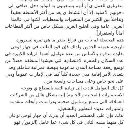
متفرغون للعمل ي أو أنهم يستعينون به لتوليد دخل إضافي إلى
دخولهم الأصلية. إلا أن النشاط ي يعد من أكثر الأنشطة تعقيداً
وتداخلاً بين الكثير من المتغيرات والمعطيات, لكنها في عالمنا
العربي عامة وفي الخليج العربي بشكل خاص من أكثر القطاعات
أماناً واستقراراً.
هذه المحصلة لم تأت من فراغ, بقدر ما هي ثمرة لسيرورة
تاريخية عميقة الجذور, ولذلك فإن قوة الطلب في جهاز لوحى
بفايدة مدفوع بالأساس من عدة عوامل, أهمها الزيادة الكبيرة في
عدد السكان والطفرة الاقتصادية التي تعيشها المنطقة, فضلاً عن
توسع رقعة مساحة المدن مدعومة بنهضة عمرانية شاملة, وقد
يتعدى الأمر إقامة مدن جديدة كلياً كما في الإمارات عموماً ودبي
على نحو خاص وعلى مساحات واسعة من .
كل تلك العوامل قادت إلى زيادة الثقة بالقطاع ي وتوجه
الاستثمارات (المحلية والأجنبية) إليه بشكل هائل من الشركات
العملاقة التي تتمتع برساميل ضخمة ودراسات وأبحاث متقدمة
وامتيازات عديدة للتطوير والتشغيل.
لذلك فإن على المستثمر الجديد أن يدرك أن جهاز لوحى نوعان
كل منهما يشبه الثاني في كل شيء عدا عامل (الزمن), فهو