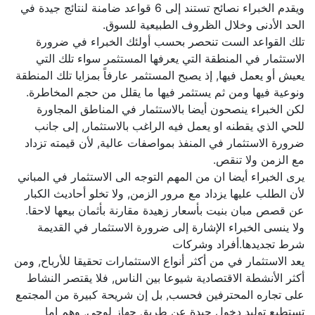
ويقدم الخبراء نصائح تستند إلى 6 قواعد ضامنة لنتائج جيدة في
الحد الأدنى وخلال الظروف الطبيعية للسوق.
تلك القواعد الست تنحصر بحسب أولئك الخبراء في ضرورة
الاستثمار في المنطقة التي يعرفها المستثمر سواء تلك التي
يعيش أو يعمل فيها, إذ يصبح المستثمر عارفاً بمزايا تلك المنطقة
ونوعية فيها ومن ثم يستثمر فيها ما يقلل من حجم المخاطرة.
لكن الخبراء ينصحون أيضا بالاستثمار في المناطق المجاورة
للحي الذي يقطنه او يعمل فيه الراغب بالاستثمار, إلى جانب
ضرورة الاستثمار في المنفذ بمواصفات عالية, لأن قيمته تزداد
مع الزمن ولا تنقص.
يرى الخبراء أيضا ان من المهم التوجه الى الاستثمار في المباني
لأن الطلب عليها يزداد مع مرور الزمن, ولا تخلو أحاديث الكبار
عن قصص مبان بنيت بأسعار زهيدة مقارنة بأثمان بيعها لاحقا.
ولا ينسى الخبراء الإشارة إلى ضرورة الاستثمار في القديمة
شرط تجديدها.أفراد وشركات
يعد الاستثمار في من أكثر أنواع الاستثمارات تحقيقا للأرباح, ومن
أكثر الأنشطة الاقتصادية شيوعا بين الناس, فلا يقتصر النشاط
على تجاره المحترفين فحسب, بل إن شريحة كبيرة من المجتمع
تستطيع توليد دخول جيدة عن طريق جهاز لوحى, وهم إما