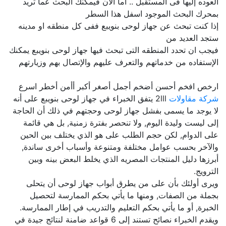
العوده إليها فى المستقبل .. اما الآن فيمكنك البحث عما تريد
بمحرك البحث الموجود اسفل هذا السطر
إذا كنت تبحث عن جهاز لوحى بنويبع ففى كل منطقه او مدينه
ستجد العديد من
فيجب ان تحدد المنطقه التى تبحث فيها جهاز لوحى بنويبع يمكنك
الإستفاده من خدماتهم والتعرف عليهم والإتصال بهم وزيارتهم
ارخص افخم أحسن أضخم أجمل أصغر أكبر أأمن أخطر اسرع
شركة مقاولات
2lll يتفق الخبراء في جهاز لوحى بنويبع على أنه
لا يوجد ما يسمى بفشل جهاز لوحى وحجتهم في ذلك أن الحاجة
إلى ليست وليدة اليوم, ولا تنحصر بفترة زمنية, بل هي قائمة
على الدوام, لكن حجم الطلب على هو الذي يختلف بين الحين
والآخر بحسب عوامل مختلفة ومتنوعة وأسباب أخرى ساندة,
أبرزها دليل المنتجات المصريه الذي يخلط البعض بينه وبين
الترويج.
ويرى أولئك بأن على من يطرق أبواب جهاز لوحى أن يتحلى
بجملة من الصفات, ومنها ما يأتي بحكم الممارسة لتحصيل
الخبرة, أو ما يأتي بحكم التعليم والتدريب في إطار الممارسة.
ويقدم الخبراء نصائح تستند إلى 6 قواعد ضامنة لنتائج جيدة في