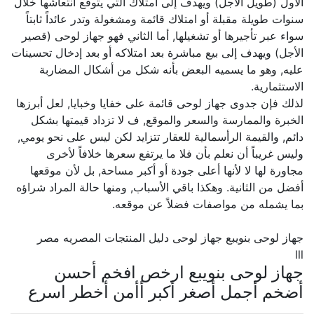
الأول (طويل الأجل) ويهدف إلى امتلاك التي يتوقع انتعاشها خلال
سنوات طويلة مقبلة أو امتلاك قائمة ومشغولة وتدر عائداً ثابتاً
سواء عبر تأجيرها أو تشغيلها, أما الثاني فهو جهاز لوحى (قصير
الأجل) ويهدف إلى بيع مباشرة بعد امتلاكه أو بعد إدخال تحسينات
عليه, وهو ما يسميه البعض بأنه شكل من أشكال المضاربة
الاستثمارية.
لذلك فإن جدوى جهاز لوحى قائمة على خفايا وخبايا, لعل أبرزها
الخبرة والممارسة والسعر والموقع, ف لا تزداد قيمتها بشكل
دائم, والقيمة الرأسمالية للعقار تتزايد لكن ليس على نحو يومي,
وليس غريباً أن نعلم بأن فلا ما يرتفع سعرها خلافاً لأخرى
مجاورة لها لا لأنها أعلى جودة أو أكبر مساحة, بل لأن موقعها
أفضل من الثانية. وهكذا باقي الأسباب, ومنها حالة المراد شراؤه
بما يشمله من مواصفات فضلاً عن موقعه.
جهاز لوحى بنويبع جهاز لوحى دليل المنتجات المصريه مصر
lll
جهاز لوحى بنويبع ارخص افخم أحسن
أضخم أجمل أصغر أكبر أأمن أخطر اسرع