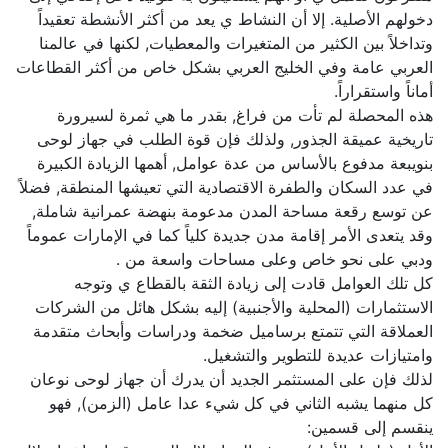
دخولهم الأصلية. إلا أن النشاط ي يعد من أكثر الأنشطة تعقيداً
وتداخلاً بين الكثير من المتغيرات والمعطيات, لكنها في عالمنا
العربي عامة وفي الخليج العربي بشكل خاص من أكثر القطاعات
أماناً واستقراراً.
هذه المحصلة لم تأت من فراغ, بقدر ما هي ثمرة لسيرورة
تاريخية عميقة الجذور, ولذلك فإن قوة الطلب في جهاز لوحى
بنويبعة مدفوع بالأساس من عدة عوامل, أهمها الزيادة الكبيرة
في عدد السكان والطفرة الاقتصادية التي تعيشها المنطقة, فضلاً
عن توسع رقعة مساحة المدن مدعومة بنهضة عمرانية شاملة,
وقد يتعدى الأمر إقامة مدن جديدة كلياً كما في الإمارات عموماً
ودبي على نحو خاص وعلى مساحات واسعة من .
كل تلك العوامل قادت إلى زيادة الثقة بالقطاع ي وتوجه
الاستثمارات (المحلية والأجنبية) إليه بشكل هائل من الشركات
العملاقة التي تتمتع برساميل ضخمة ودراسات وأبحاث متقدمة
وامتيازات عديدة للتطوير والتشغيل.
لذلك فإن على المستثمر الجديد أن يدرك أن جهاز لوحى نوعان
كل منهما يشبه الثاني في كل شيء عدا عامل (الزمن), فهو
ينقسم إلى قسمين: