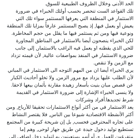
الحد الأدنى وخلال الظروف الطبيعية للسوق.
تلك القواعد الست تنحصر بحسب أولئك الخبراء في ضرورة
الاستثمار في المنطقة التي يعرفها المستثمر سواء تلك التي
يعيش أو يعمل فيها, إذ يصبح المستثمر عارفاً بمزايا تلك المنطقة
ونوعية فيها ومن ثم يستثمر فيها ما يقلل من حجم المخاطرة.
لكن الخبراء ينصحون أيضا بالاستثمار في المناطق المجاورة
للحي الذي يقطنه او يعمل فيه الراغب بالاستثمار, إلى جانب
ضرورة الاستثمار في المنفذ بمواصفات عالية, لأن قيمته تزداد
مع الزمن ولا تنقص.
يرى الخبراء أيضا ان من المهم التوجه الى الاستثمار في المباني
لأن الطلب عليها يزداد مع مرور الزمن, ولا تخلو أحاديث الكبار
عن قصص مبان بنيت بأسعار زهيدة مقارنة بأثمان بيعها لاحقا.
ولا ينسى الخبراء الإشارة إلى ضرورة الاستثمار في القديمة
شرط تجديدها.أفراد وشركات
يعد الاستثمار في من أكثر أنواع الاستثمارات تحقيقا للأرباح, ومن
أكثر الأنشطة الاقتصادية شيوعا بين الناس, فلا يقتصر النشاط
على تجاره المحترفين فحسب, بل إن شريحة كبيرة من المجتمع
تستطيع توليد دخول جيدة عن طريق جهاز لوحى, وهم إما
متفرغون للعمل ي أو أنهم يستعينون به لتوليد دخل إضافي إلى