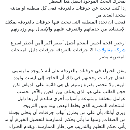
بمحرك البحث الموجود اسفل هذا السطر
إذا كنت تبحث عن جرفتات بالغردقه ففى كل منطقه او مدينه
ستجد العديد من
فيجب ان تحدد المنطقه التى تبحث فيها جرفتات بالغردقه يمكنك
الإستفاده من خدماتهم والتعرف عليهم والإتصال بهم وزيارتهم
ارخص افخم أحسن أضخم أجمل أصغر أكبر أأمن أخطر اسرع
شركة مقاولات
2lll جرفتات بالغردقه جرفتات دليل المنتجات
المصريه مصر
يتفق الخبراء في جرفتات بالغردقه على أنه لا يوجد ما يسمى
بفشل جرفتات وحجتهم في ذلك أن الحاجة إلى ليست وليدة
اليوم, ولا تنحصر بفترة زمنية, بل هي قائمة على الدوام, لكن
حجم الطلب على هو الذي يختلف بين الحين والآخر بحسب
عوامل مختلفة ومتنوعة وأسباب أخرى ساندة, أبرزها دليل
المنتجات المصريه الذي يخلط البعض بينه وبين الترويج.
ويرى أولئك بأن على من يطرق أبواب جرفتات أن يتحلى بجملة
من الصفات, ومنها ما يأتي بحكم الممارسة لتحصيل الخبرة, أو ما
يأتي بحكم التعليم والتدريب في إطار الممارسة. ويقدم الخبراء