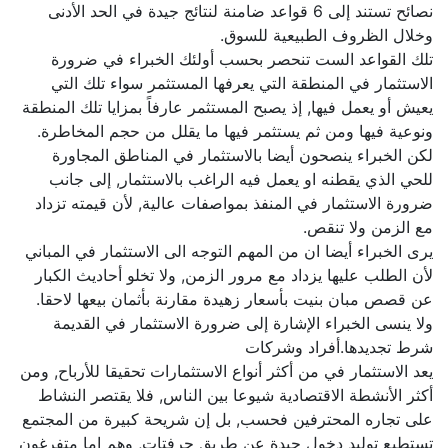
نصائح تستند إلى 6 قواعد ضامنة لنتائج جيدة في الحد الأدنى
وخلال الظروف الطبيعية للسوق.
تلك القواعد الست تنحصر بحسب أولئك الخبراء في ضرورة
الاستثمار في المنطقة التي يعرفها المستثمر سواء تلك التي
يعيش أو يعمل فيها, إذ يصبح المستثمر عارفاً بمزايا تلك المنطقة
ونوعية فيها ومن ثم يستثمر فيها ما يقلل من حجم المخاطرة.
لكن الخبراء ينصحون أيضا بالاستثمار في المناطق المجاورة
للحي الذي يقطنه او يعمل فيه الراغب بالاستثمار, إلى جانب
ضرورة الاستثمار في المنفذ بمواصفات عالية, لأن قيمته تزداد
مع الزمن ولا تنقص.
يرى الخبراء أيضا ان من المهم التوجه الى الاستثمار في المباني
لأن الطلب عليها يزداد مع مرور الزمن, ولا تخلو أحاديث الكبار
عن قصص مبان بنيت بأسعار زهيدة مقارنة بأثمان بيعها لاحقا.
ولا ينسى الخبراء الإشارة إلى ضرورة الاستثمار في القديمة
شرط تجديدها.أفراد وشركات
يعد الاستثمار في من أكثر أنواع الاستثمارات تحقيقا للأرباح, ومن
أكثر الأنشطة الاقتصادية شيوعا بين الناس, فلا يقتصر النشاط
على تجاره المحترفين فحسب, بل إن شريحة كبيرة من المجتمع
تستطيع توليد دخول جيدة عن طريق جرفتات, وهم إما متفرغون