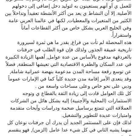
للعمل ي أو أنهم يستعينون به لتوليد دخل إضافي إلى دخولهم
الأصلية. إلا أن النشاط ي يعد من أكثر الأنشطة تعقيداً وتداخلاً بين
الكثير من المتغيرات والمعطيات, لكنها في عالمنا العربي عامة
وفي الخليج العربي بشكل خاص من أكثر القطاعات أماناً
واستقراراً.
هذه المحصلة لم تأت من فراغ, بقدر ما هي ثمرة لسيرورة
تاريخية عميقة الجذور, ولذلك فإن قوة الطلب في جرفتات
بالغردقهة مدفوع بالأساس من عدة عوامل, أهمها الزيادة الكبيرة
في عدد السكان والطفرة الاقتصادية التي تعيشها المنطقة, فضلاً
عن توسع رقعة مساحة المدن مدعومة بنهضة عمرانية شاملة,
وقد يتعدى الأمر إقامة مدن جديدة كلياً كما في الإمارات عموماً
ودبي على نحو خاص وعلى مساحات واسعة من .
كل تلك العوامل قادت إلى زيادة الثقة بالقطاع ي وتوجه
الاستثمارات (المحلية والأجنبية) إليه بشكل هائل من الشركات
العملاقة التي تتمتع برساميل ضخمة ودراسات وأبحاث متقدمة
وامتيازات عديدة للتطوير والتشغيل.
لذلك فإن على المستثمر الجديد أن يدرك أن جرفتات نوعان كل
منهما يشبه الثاني في كل شيء عدا عامل (الزمن), فهو ينقسم