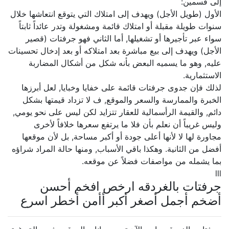
إلى قسمين:
الأول (طويل الأجل) ويهدف إلى امتلاك التي يتوقع انتعاشها خلال
سنوات طويلة مقبلة أو امتلاك قائمة ومشغولة وتدر عائداً ثابتاً
سواء عبر تأجيرها أو تشغيلها, أما الثاني فهو جرفتات (قصير
الأجل) ويهدف إلى بيع مباشرة بعد امتلاكه أو بعد إدخال تحسينات
عليه, وهو ما يسميه البعض بأنه شكل من أشكال المضاربة
الاستثمارية.
لذلك فإن جدوى جرفتات قائمة على خفايا وخبايا, لعل أبرزها
الخبرة والممارسة والسعر والموقع, ف لا تزداد قيمتها بشكل
دائم, والقيمة الرأسمالية للعقار تتزايد لكن ليس على نحو يومي,
وليس غريباً أن نعلم بأن فلا ما يرتفع سعرها خلافاً لأخرى
مجاورة لها لا لأنها أعلى جودة أو أكبر مساحة, بل لأن موقعها
أفضل من الثانية. وهكذا باقي الأسباب, ومنها حالة المراد شراؤه
بما يشمله من مواصفات فضلاً عن موقعه.
lll
جرفتات بالغردقه ارخص افخم أحسن
أضخم أجمل أصغر أكبر أأمن أخطر اسرع