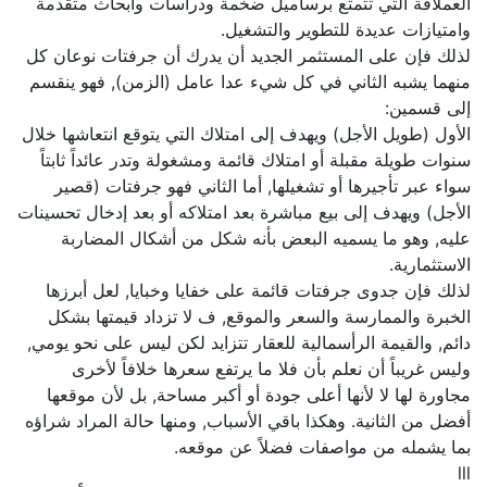
العملاقة التي تتمتع برساميل ضخمة ودراسات وأبحاث متقدمة
وامتيازات عديدة للتطوير والتشغيل.
لذلك فإن على المستثمر الجديد أن يدرك أن جرفتات نوعان كل
منهما يشبه الثاني في كل شيء عدا عامل (الزمن), فهو ينقسم
إلى قسمين:
الأول (طويل الأجل) ويهدف إلى امتلاك التي يتوقع انتعاشها خلال
سنوات طويلة مقبلة أو امتلاك قائمة ومشغولة وتدر عائداً ثابتاً
سواء عبر تأجيرها أو تشغيلها, أما الثاني فهو جرفتات (قصير
الأجل) ويهدف إلى بيع مباشرة بعد امتلاكه أو بعد إدخال تحسينات
عليه, وهو ما يسميه البعض بأنه شكل من أشكال المضاربة
الاستثمارية.
لذلك فإن جدوى جرفتات قائمة على خفايا وخبايا, لعل أبرزها
الخبرة والممارسة والسعر والموقع, ف لا تزداد قيمتها بشكل
دائم, والقيمة الرأسمالية للعقار تتزايد لكن ليس على نحو يومي,
وليس غريباً أن نعلم بأن فلا ما يرتفع سعرها خلافاً لأخرى
مجاورة لها لا لأنها أعلى جودة أو أكبر مساحة, بل لأن موقعها
أفضل من الثانية. وهكذا باقي الأسباب, ومنها حالة المراد شراؤه
بما يشمله من مواصفات فضلاً عن موقعه.
lll