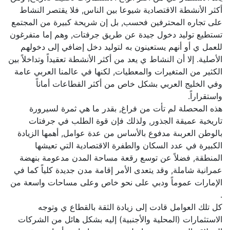
أكثر الأنشطة الاقتصادية شيوعا بين الناس, فلا يقتصر النشاط
على تجاره المحترفين فحسب, بل إن شريحة كبيرة من المجتمع
تستطيع توليد دخول جيدة عن طريق جرفتات, وهم إما متفرغون
للعمل ي أو أنهم يستعينون به لتوليد دخل إضافي إلى دخولهم
الأصلية. إلا أن النشاط ي يعد من أكثر الأنشطة تعقيداً وتداخلاً بين
الكثير من المتغيرات والمعطيات, لكنها في عالمنا العربي عامة
وفي الخليج العربي بشكل خاص من أكثر القطاعات أماناً
واستقراراً.
هذه المحصلة لم تأت من فراغ, بقدر ما هي ثمرة لسيرورة
تاريخية عميقة الجذور, ولذلك فإن قوة الطلب في جرفتات
بالوطن العربىة مدفوع بالأساس من عدة عوامل, أهمها الزيادة
الكبيرة في عدد السكان والطفرة الاقتصادية التي تعيشها
المنطقة, فضلاً عن توسع رقعة مساحة المدن مدعومة بنهضة
عمرانية شاملة, وقد يتعدى الأمر إقامة مدن جديدة كلياً كما في
الإمارات عموماً ودبي على نحو خاص وعلى مساحات واسعة من
.
كل تلك العوامل قادت إلى زيادة الثقة بالقطاع ي وتوجه
الاستثمارات (المحلية والأجنبية) إليه بشكل هائل من الشركات