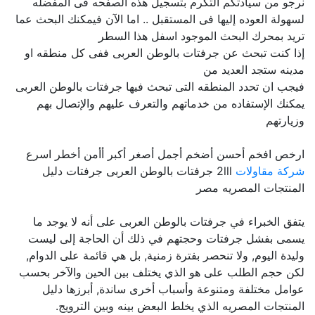
نرجو من سيادتكم التكرم بتسجيل هذه الصفحه فى المفضله
لسهولة العوده إليها فى المستقبل .. اما الآن فيمكنك البحث عما
تريد بمحرك البحث الموجود اسفل هذا السطر
إذا كنت تبحث عن جرفتات بالوطن العربى ففى كل منطقه او
مدينه ستجد العديد من
فيجب ان تحدد المنطقه التى تبحث فيها جرفتات بالوطن العربى
يمكنك الإستفاده من خدماتهم والتعرف عليهم والإتصال بهم
وزيارتهم
ارخص افخم أحسن أضخم أجمل أصغر أكبر أأمن أخطر اسرع
شركة مقاولات
2lll جرفتات بالوطن العربى جرفتات دليل
المنتجات المصريه مصر
يتفق الخبراء في جرفتات بالوطن العربى على أنه لا يوجد ما
يسمى بفشل جرفتات وحجتهم في ذلك أن الحاجة إلى ليست
وليدة اليوم, ولا تنحصر بفترة زمنية, بل هي قائمة على الدوام,
لكن حجم الطلب على هو الذي يختلف بين الحين والآخر بحسب
عوامل مختلفة ومتنوعة وأسباب أخرى ساندة, أبرزها دليل
المنتجات المصريه الذي يخلط البعض بينه وبين الترويج.