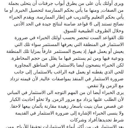
ويرى أولئك بأن على من يطرق أبواب جرفتات أن يتحلى بجملة
من الصفات, ومنها ما يأتي بحكم الممارسة لتحصيل الخبرة, أو ما
يأتي بحكم التعليم والتدريب في إطار الممارسة. ويقدم الخبراء
نصائح تستند إلى 6 قواعد ضامنة لنتائج جيدة في الحد الأدنى
وخلال الظروف الطبيعية للسوق.
تلك القواعد الست تنحصر بحسب أولئك الخبراء في ضرورة
الاستثمار في المنطقة التي يعرفها المستثمر سواء تلك التي
يعيش أو يعمل فيها, إذ يصبح المستثمر عارفاً بمزايا تلك المنطقة
ونوعية فيها ومن ثم يستثمر فيها ما يقلل من حجم المخاطرة.
لكن الخبراء ينصحون أيضا بالاستثمار في المناطق المجاورة
للحي الذي يقطنه او يعمل فيه الراغب بالاستثمار, إلى جانب
ضرورة الاستثمار في المنفذ بمواصفات عالية, لأن قيمته تزداد
مع الزمن ولا تنقص.
يرى الخبراء أيضا ان من المهم التوجه الى الاستثمار في المباني
لأن الطلب عليها يزداد مع مرور الزمن, ولا تخلو أحاديث الكبار
عن قصص مبان بنيت بأسعار زهيدة مقارنة بأثمان بيعها لاحقا.
ولا ينسى الخبراء الإشارة إلى ضرورة الاستثمار في القديمة
شرط تجديدها.أفراد وشركات
يعد الاستثمار في من أكثر أنواع الاستثمارات تحقيقا للأرباح, ومن