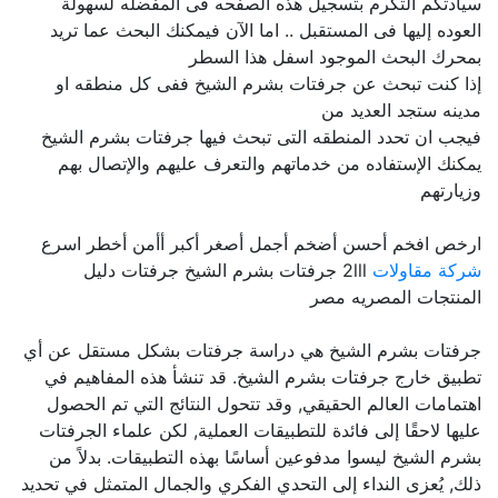
سيادتكم التكرم بتسجيل هذه الصفحه فى المفضله لسهولة
العوده إليها فى المستقبل .. اما الآن فيمكنك البحث عما تريد
بمحرك البحث الموجود اسفل هذا السطر
إذا كنت تبحث عن جرفتات بشرم الشيخ ففى كل منطقه او
مدينه ستجد العديد من
فيجب ان تحدد المنطقه التى تبحث فيها جرفتات بشرم الشيخ
يمكنك الإستفاده من خدماتهم والتعرف عليهم والإتصال بهم
وزيارتهم
ارخص افخم أحسن أضخم أجمل أصغر أكبر أأمن أخطر اسرع
شركة مقاولات
2lll جرفتات بشرم الشيخ جرفتات دليل
المنتجات المصريه مصر
جرفتات بشرم الشيخ هي دراسة جرفتات بشكل مستقل عن أي
تطبيق خارج جرفتات بشرم الشيخ. قد تنشأ هذه المفاهيم في
اهتمامات العالم الحقيقي, وقد تتحول النتائج التي تم الحصول
عليها لاحقًا إلى فائدة للتطبيقات العملية, لكن علماء الجرفتات
بشرم الشيخ ليسوا مدفوعين أساسًا بهذه التطبيقات. بدلاً من
ذلك, يُعزى النداء إلى التحدي الفكري والجمال المتمثل في تحديد