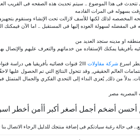
ى تتحدث فى هذا الموضوع .. سيتم تحديث هذه الصفحه فى القريب الع
قت بسهوله فى المرات القادمه
حه المخصصه لذلك لكنها للأسف لازالت تحت الإنشاء وسنقوم بتجهيزها ب
فى المفضله لسهولة العوده إليها فى المستقبل .. اما الآن فيمكنك ا
نطقه او مدينه ستجد العديد من
ه بأفريقيا يمكنك الإستفاده من خدماتهم والتعرف عليهم والإتصال بهم
خطر اسرع
شركة مقاولات
2lll قنوات فضائيه بأفريقيا هي دراسة 
مامات العالم الحقيقي, وقد تتحول النتائج التي تم الحصول عليها لاحقً
ت. بدلاً من ذلك, يُعزى النداء إلى التحدي الفكري والجمال المتمثل في 
ت المصريه مصر
م أحسن أضخم أجمل أصغر أكبر أأمن أخطر اسر
ى حالة رغبة سيادتكم فى إضافة منتجك للدليل الرجاء الاتصال بنا 20237624569