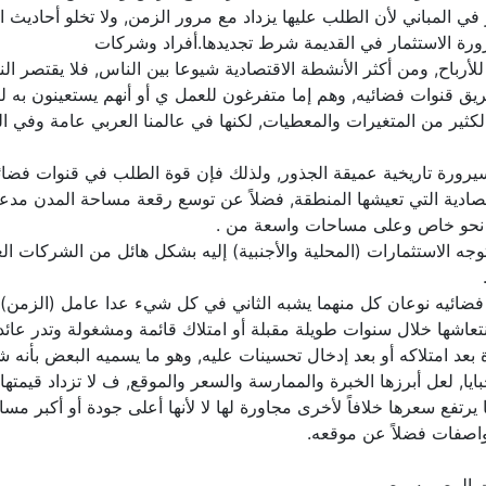
ر في المباني لأن الطلب عليها يزداد مع مرور الزمن, ولا تخلو أحادي
 ضرورة الاستثمار في القديمة شرط تجديدها.أفراد وشركات
ا للأرباح, ومن أكثر الأنشطة الاقتصادية شيوعا بين الناس, فلا يقتص
 قنوات فضائيه, وهم إما متفرغون للعمل ي أو أنهم يستعينون به لتو
ن الكثير من المتغيرات والمعطيات, لكنها في عالمنا العربي عامة وفي 
يرورة تاريخية عميقة الجذور, ولذلك فإن قوة الطلب في قنوات فضائ
قتصادية التي تعيشها المنطقة, فضلاً عن توسع رقعة مساحة المدن مدعو
لى نحو خاص وعلى مساحات واسعة من .
توجه الاستثمارات (المحلية والأجنبية) إليه بشكل هائل من الشركات 
 فضائيه نوعان كل منهما يشبه الثاني في كل شيء عدا عامل (الزمن)
عاشها خلال سنوات طويلة مقبلة أو امتلاك قائمة ومشغولة وتدر عائداً ثاب
بعد امتلاكه أو بعد إدخال تحسينات عليه, وهو ما يسميه البعض بأنه 
, لعل أبرزها الخبرة والممارسة والسعر والموقع, ف لا تزداد قيمتها ب
يرتفع سعرها خلافاً لأخرى مجاورة لها لا لأنها أعلى جودة أو أكبر مسا
واصفات فضلاً عن موقعه.
ات المصريه مصر