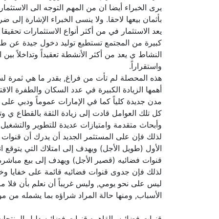
يرى الخبراء أيضا ان من المهم التوجه الى الاستثما
بأثمان بيعها لاحقا. ولا ينسى الخبراء الإشارة إلى
يعد الاستثمار في من أكثر أنواع الاستثمارات تحقيق
كبيرة من المجتمع تستطيع توليد دخول جيدة عن طريق
النشاط ي يعد من أكثر الأنشطة تعقيداً وتداخلاً بي
واستقراراً.
هذه المحصلة لم تأت من فراغ, بقدر ما هي ثمرة لس
أهمها الزيادة الكبيرة في عدد السكان والطفرة الا
مدن جديدة كلياً كما في الإمارات عموماً ودبي ع
كل تلك العوامل قادت إلى زيادة الثقة بالقطاع ي و
وأبحاث متقدمة وامتيازات عديدة للتطوير والتشغيل.
لذلك فإن على المستثمر الجديد أن يدرك أن قنوات
الأول (طويل الأجل) ويهدف إلى امتلاك التي يتوقع انت
قنوات فضائيه (قصير الأجل) ويهدف إلى بيع مباشرة 
لذلك فإن جدوى قنوات فضائيه قائمة على خفايا وخبايا
ليس على نحو يومي, وليس غريباً أن نعلم بأن فلا ما 
الأسباب, ومنها حالة المراد شراؤه بما يشمله من م
قنوات فضائيه بالقاهره قنوات فضائيه دليل المنتج