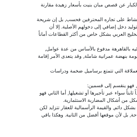
ث الكبار عن قصص مبان بنيت بأسعار زهيدة مقارنة
ر النشاط على تجاره المحترفين فحسب, بل إن شريحة
ليد دخل إضافي إلى دخولهم الأصلية. إلا أن
الخليج العربي بشكل خاص من أكثر القطاعات أماناً
يه بالقاهرهة مدفوع بالأساس من عدة عوامل,
مة بنهضة عمرانية شاملة, وقد يتعدى الأمر إقامة
العملاقة التي تتمتع برساميل ضخمة ودراسات
, فهو ينقسم إلى قسمين:
تاً سواء عبر تأجيرها أو تشغيلها, أما الثاني فهو
شكل من أشكال المضاربة الاستثمارية.
شكل دائم, والقيمة الرأسمالية للعقار تتزايد لكن
حة, بل لأن موقعها أفضل من الثانية. وهكذا باقي