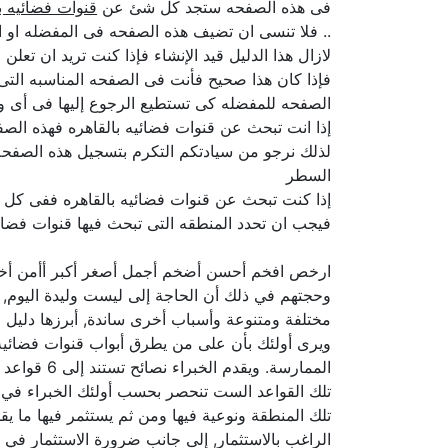
فى هذه الصفحه ستجد كل شئ عن
قنوات فضائيه ب
.. فلا تنسى ان تضيف هذه الصفحه فى المفضله او ا
لازال هذا الدليل قيد الإنشاء فإذا كنت تريد ان تع
فإذا كان هذا صحيح فأنت فى الصفحه المناسبه الت
الصفحه للمفضله كى تستطيع الرجوع إليها فى أى و
إذا انت تبحث عن قنوات فضائيه بالقاهره فهذه الصف
لذلك نرجو من سيادتكم التكرم بتسجيل هذه الصفحه 
السطر
إذا كنت تبحث عن قنوات فضائيه بالقاهره ففى كل م
فيجب ان تحدد المنطقه التى تبحث فيها قنوات فضائي
ارخص افخم أحسن أضخم أجمل أصغر أكبر أأمن أ
وحجتهم في ذلك أن الحاجة إلى ليست وليدة اليوم, 
مختلفة ومتنوعة وأسباب أخرى ساندة, أبرزها دليل ا
ويرى أولئك بأن على من يطرق أبواب قنوات فضائيه أ
الممارسة. ويقدم الخبراء نصائح تستند إلى 6 قواعد ضامنة لنتائج جيدة في الحد الأدنى وخلال الظروف الطبيعية للسوق.
تلك القواعد الست تنحصر بحسب أولئك الخبراء في ضر
تلك المنطقة ونوعية فيها ومن ثم يستثمر فيها ما ي
الراغب بالاستثمار, إلى جانب ضرورة الاستثمار في ا