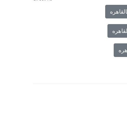
لقاهره
قاهره
هره