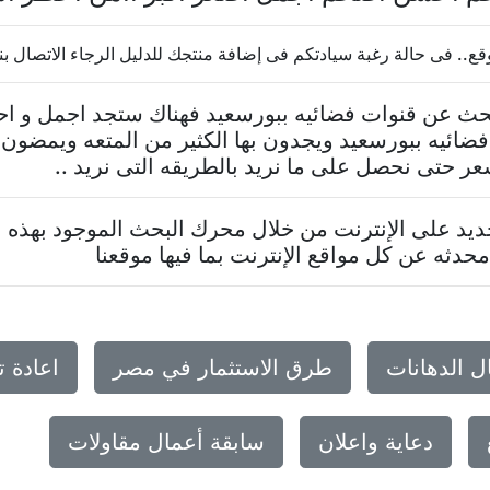
فى حالة رغبة سيادتكم فى إضافة منتجك للدليل الرجاء الاتصال بنا 0237624569
تبحث عن قنوات فضائيه ببورسعيد فهناك ستجد اجمل و ا
ضائيه ببورسعيد ويجدون بها الكثير من المتعه ويمضون
عر حتى نحصل على ما نريد بالطريقه التى نريد ..
د على الإنترنت من خلال محرك البحث الموجود بهذه ا
حدثه عن كل مواقع الإنترنت بما فيها موقعنا
ل الدهانات
طرق الاستثمار في مصر
اعادة 
دعاية واعلان
سابقة أعمال مقاولات