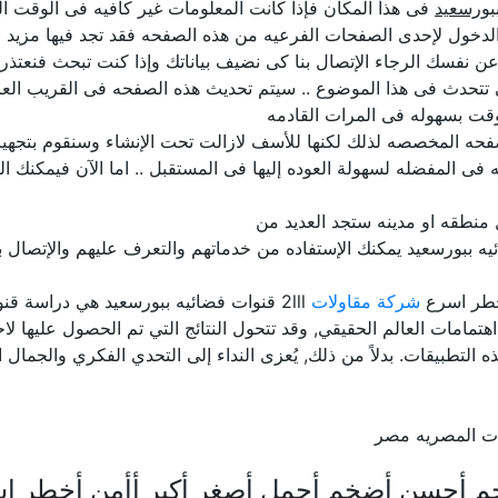
بورسعيد
فى هذا المكان فإذا كانت المعلومات غير كافيه فى الوقت الح
لدخول لإحدى الصفحات الفرعيه من هذه الصفحه فقد تجد فيها مزيد م
لن عن نفسك الرجاء الإتصال بنا كى نضيف بياناتك وإذا كنت تبحث فنعتذ
ى تتحدث فى هذا الموضوع .. سيتم تحديث هذه الصفحه فى القريب الع
قت بسهوله فى المرات القادمه
حه المخصصه لذلك لكنها للأسف لازالت تحت الإنشاء وسنقوم بتجهيزها 
فى المفضله لسهولة العوده إليها فى المستقبل .. اما الآن فيمكنك ا
منطقه او مدينه ستجد العديد من
ه ببورسعيد يمكنك الإستفاده من خدماتهم والتعرف عليهم والإتصال ب
خطر اسرع
شركة مقاولات
2lll قنوات فضائيه ببورسعيد هي دراسة
تمامات العالم الحقيقي, وقد تتحول النتائج التي تم الحصول عليها لاحق
 التطبيقات. بدلاً من ذلك, يُعزى النداء إلى التحدي الفكري والجمال ا
جات المصريه مصر
خم أحسن أضخم أجمل أصغر أكبر أأمن أخطر ا