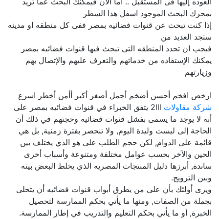
العوده إليها فى المستقبل .. اما الآن فيمكنك البحث عما تريد
بمحرك البحث الموجود اسفل هذا السطر
إذا كنت تبحث عن قنوات فضائيه بمصر ففى كل منطقه او مدينه
ستجد العديد من
فيجب ان تحدد المنطقه التى تبحث فيها قنوات فضائيه بمصر
يمكنك الإستفاده من خدماتهم والتعرف عليهم والإتصال بهم
وزيارتهم
ارخص افخم أحسن أضخم أجمل أصغر أكبر أأمن أخطر اسرع
شركة مقاولات
2lll يتفق الخبراء في قنوات فضائيه بمصر على
أنه لا يوجد ما يسمى بفشل قنوات فضائيه وحجتهم في ذلك أن
الحاجة إلى ليست وليدة اليوم, ولا تنحصر بفترة زمنية, بل هي
قائمة على الدوام, لكن حجم الطلب على هو الذي يختلف بين
الحين والآخر بحسب عوامل مختلفة ومتنوعة وأسباب أخرى
ساندة, أبرزها دليل المنتجات المصريه الذي يخلط البعض بينه
وبين الترويج.
ويرى أولئك بأن على من يطرق أبواب قنوات فضائيه أن يتحلى
بجملة من الصفات, ومنها ما يأتي بحكم الممارسة لتحصيل
الخبرة, أو ما يأتي بحكم التعليم والتدريب في إطار الممارسة.