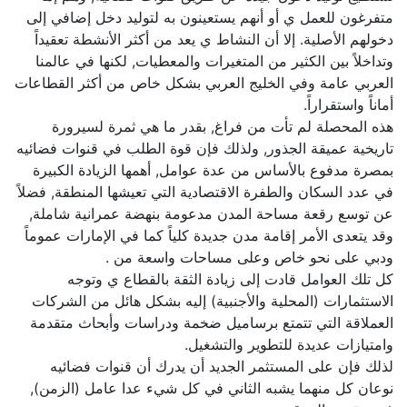
متفرغون للعمل ي أو أنهم يستعينون به لتوليد دخل إضافي إلى
دخولهم الأصلية. إلا أن النشاط ي يعد من أكثر الأنشطة تعقيداً
وتداخلاً بين الكثير من المتغيرات والمعطيات, لكنها في عالمنا
العربي عامة وفي الخليج العربي بشكل خاص من أكثر القطاعات
أماناً واستقراراً.
هذه المحصلة لم تأت من فراغ, بقدر ما هي ثمرة لسيرورة
تاريخية عميقة الجذور, ولذلك فإن قوة الطلب في قنوات فضائيه
بمصرة مدفوع بالأساس من عدة عوامل, أهمها الزيادة الكبيرة
في عدد السكان والطفرة الاقتصادية التي تعيشها المنطقة, فضلاً
عن توسع رقعة مساحة المدن مدعومة بنهضة عمرانية شاملة,
وقد يتعدى الأمر إقامة مدن جديدة كلياً كما في الإمارات عموماً
ودبي على نحو خاص وعلى مساحات واسعة من .
كل تلك العوامل قادت إلى زيادة الثقة بالقطاع ي وتوجه
الاستثمارات (المحلية والأجنبية) إليه بشكل هائل من الشركات
العملاقة التي تتمتع برساميل ضخمة ودراسات وأبحاث متقدمة
وامتيازات عديدة للتطوير والتشغيل.
لذلك فإن على المستثمر الجديد أن يدرك أن قنوات فضائيه
نوعان كل منهما يشبه الثاني في كل شيء عدا عامل (الزمن),