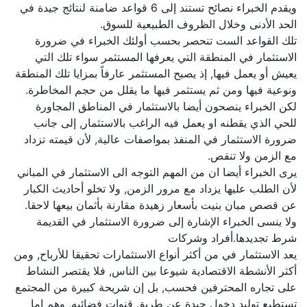
ويقدم الخبراء نصائح تستند إلى 6 قواعد ضامنة لنتائج جيدة في
الحد الأدنى وخلال الظروف الطبيعية للسوق.
تلك القواعد الست تنحصر بحسب أولئك الخبراء في ضرورة
الاستثمار في المنطقة التي يعرفها المستثمر سواء تلك التي
يعيش أو يعمل فيها, إذ يصبح المستثمر عارفاً بمزايا تلك المنطقة
ونوعية فيها ومن ثم يستثمر فيها ما يقلل من حجم المخاطرة.
لكن الخبراء ينصحون أيضا بالاستثمار في المناطق المجاورة
للحي الذي يقطنه او يعمل فيه الراغب بالاستثمار, إلى جانب
ضرورة الاستثمار في المنفذ بمواصفات عالية, لأن قيمته تزداد
مع الزمن ولا تنقص.
يرى الخبراء أيضا ان من المهم التوجه الى الاستثمار في المباني
لأن الطلب عليها يزداد مع مرور الزمن, ولا تخلو أحاديث الكبار
عن قصص مبان بنيت بأسعار زهيدة مقارنة بأثمان بيعها لاحقا.
ولا ينسى الخبراء الإشارة إلى ضرورة الاستثمار في القديمة
شرط تجديدها.أفراد وشركات
يعد الاستثمار في من أكثر أنواع الاستثمارات تحقيقا للأرباح, ومن
أكثر الأنشطة الاقتصادية شيوعا بين الناس, فلا يقتصر النشاط
على تجاره المحترفين فحسب, بل إن شريحة كبيرة من المجتمع
تستطيع توليد دخول جيدة عن طريق قنوات فضائيه, وهم إما