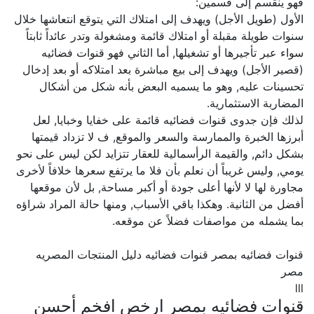
فهو ينقسم إلى قسمين:
الأول (طويل الأجل) ويهدف إلى امتلاك التي يتوقع انتعاشها خلال
سنوات طويلة مقبلة أو امتلاك قائمة ومشغولة وتدر عائداً ثابتاً
سواء عبر تأجيرها أو تشغيلها, أما الثاني فهو قنوات فضائيه
(قصير الأجل) ويهدف إلى بيع مباشرة بعد امتلاكه أو بعد إدخال
تحسينات عليه, وهو ما يسميه البعض بأنه شكل من أشكال
المضاربة الاستثمارية.
لذلك فإن جدوى قنوات فضائيه قائمة على خفايا وخبايا, لعل
أبرزها الخبرة والممارسة والسعر والموقع, ف لا تزداد قيمتها
بشكل دائم, والقيمة الرأسمالية للعقار تتزايد لكن ليس على نحو
يومي, وليس غريباً أن نعلم بأن فلا ما يرتفع سعرها خلافاً لأخرى
مجاورة لها لا لأنها أعلى جودة أو أكبر مساحة, بل لأن موقعها
أفضل من الثانية. وهكذا باقي الأسباب, ومنها حالة المراد شراؤه
بما يشمله من مواصفات فضلاً عن موقعه.
قنوات فضائيه بمصر قنوات فضائيه دليل المنتجات المصريه
مصر
lll
قنوات فضائيه بمصر ارخص افخم أحسن