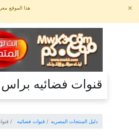
×
هذا الموقع معروض للبيع, السعر ال
قنوات فضائيه براس
دليل المنتجات المصريه
قنوات فضائيه
قنوات