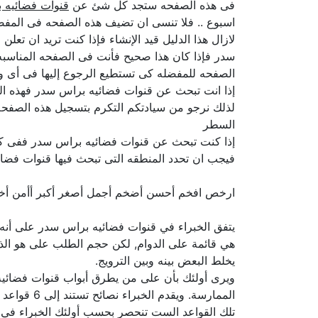
فى هذه الصفحه ستجد كل شئ عن
قنوات فضائيه 
اسبوع .. فلا تنسى ان تضيف هذه الصفحه فى المفضل
لازال هذا الدليل قيد الإنشاء فإذا كنت تريد ان تع
سدر فإذا كان هذا صحيح فأنت فى الصفحه المناسبه
الصفحه للمفضله كى تستطيع الرجوع إليها فى أى و
إذا انت تبحث عن قنوات فضائيه براس سدر فهذه الص
لذلك نرجو من سيادتكم التكرم بتسجيل هذه الصفحه 
السطر
إذا كنت تبحث عن قنوات فضائيه براس سدر ففى كل
فيجب ان تحدد المنطقه التى تبحث فيها قنوات فضائ
ارخص افخم أحسن أضخم أجمل أصغر أكبر أأمن أ
يتفق الخبراء في قنوات فضائيه براس سدر على أنه 
هي قائمة على الدوام, لكن حجم الطلب على هو الذي
يخلط البعض بينه وبين الترويج.
ويرى أولئك بأن على من يطرق أبواب قنوات فضائيه أ
الممارسة. ويقدم الخبراء نصائح تستند إلى 6 قواعد ضامنة لنتائج جيدة في الحد الأدنى وخلال الظروف الطبيعية للسوق.
تلك القواعد الست تنحصر بحسب أولئك الخبراء في ضر