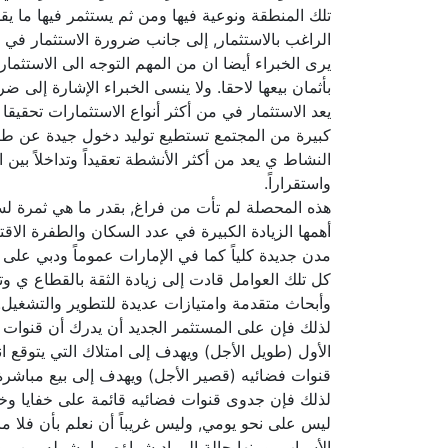
تلك المنطقة ونوعية فيها ومن ثم يستثمر فيها ما ي
الراغب بالاستثمار, إلى جانب ضرورة الاستثمار في ا
يرى الخبراء أيضا ان من المهم التوجه الى الاستثما
بأثمان بيعها لاحقا. ولا ينسى الخبراء الإشارة إلى
يعد الاستثمار في من أكثر أنواع الاستثمارات تحقيق
كبيرة من المجتمع تستطيع توليد دخول جيدة عن طريق
النشاط ي يعد من أكثر الأنشطة تعقيداً وتداخلاً بي
واستقراراً.
هذه المحصلة لم تأت من فراغ, بقدر ما هي ثمرة ل
أهمها الزيادة الكبيرة في عدد السكان والطفرة الا
مدن جديدة كلياً كما في الإمارات عموماً ودبي ع
كل تلك العوامل قادت إلى زيادة الثقة بالقطاع ي و
وأبحاث متقدمة وامتيازات عديدة للتطوير والتشغيل.
لذلك فإن على المستثمر الجديد أن يدرك أن قنوات
الأول (طويل الأجل) ويهدف إلى امتلاك التي يتوقع انت
قنوات فضائيه (قصير الأجل) ويهدف إلى بيع مباشرة 
لذلك فإن جدوى قنوات فضائيه قائمة على خفايا وخبايا
ليس على نحو يومي, وليس غريباً أن نعلم بأن فلا ما 
الأسباب, ومنها حالة المراد شراؤه بما يشمله من م