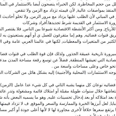
قلل من حجم المخاطرة. لكن الخبراء ينصحون أيضا بالاستثمار في المن
لمنفذ بمواصفات عالية, لأن قيمته تزداد مع الزمن ولا تنقص.
ر في المباني لأن الطلب عليها يزداد مع مرور الزمن, ولا تخلو أحادي
 ضرورة الاستثمار في القديمة شرط تجديدها.أفراد وشركات
ا للأرباح, ومن أكثر الأنشطة الاقتصادية شيوعا بين الناس, فلا يقتص
 قنوات فضائيه, وهم إما متفرغون للعمل ي أو أنهم يستعينون به لتو
ن الكثير من المتغيرات والمعطيات, لكنها في عالمنا العربي عامة وفي 
سيرورة تاريخية عميقة الجذور, ولذلك فإن قوة الطلب في قنوات فض
قتصادية التي تعيشها المنطقة, فضلاً عن توسع رقعة مساحة المدن مدعو
لى نحو خاص وعلى مساحات واسعة من .
توجه الاستثمارات (المحلية والأجنبية) إليه بشكل هائل من الشركات 
 فضائيه نوعان كل منهما يشبه الثاني في كل شيء عدا عامل (الزمن)
عاشها خلال سنوات طويلة مقبلة أو امتلاك قائمة ومشغولة وتدر عائداً ثاب
بعد امتلاكه أو بعد إدخال تحسينات عليه, وهو ما يسميه البعض بأنه 
, لعل أبرزها الخبرة والممارسة والسعر والموقع, ف لا تزداد قيمتها ب
يرتفع سعرها خلافاً لأخرى مجاورة لها لا لأنها أعلى جودة أو أكبر مسا
واصفات فضلاً عن موقعه.