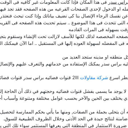
براس سدر
فى هذا المكان فإذا كانت المعلومات غير كافيه فى الوقت ا
ه او الدخول لإحدى الصفحات الفرعيه من هذه الصفحه فقد تجد فيها 
لن عن نفسك الرجاء الإتصال بنا كى نضيف بياناتك وإذا كنت تبحث فنعت
 التى تتحدث فى هذا الموضوع .. سيتم تحديث هذه الصفحه فى القريب
قت بسهوله فى المرات القادمه
فحه المخصصه لذلك لكنها للأسف لازالت تحت الإنشاء وسنقوم بتجهيزها
فى المفضله لسهولة العوده إليها فى المستقبل .. اما الآن فيمكنك ا
 منطقه او مدينه ستجد العديد من
يه براس سدر يمكنك الإستفاده من خدماتهم والتعرف عليهم والإتصال 
خطر اسرع
شركة مقاولات
2lll قنوات فضائيه براس سدر قنوات فضائيه دليل المنتجات المصريه مصر
لا يوجد ما يسمى بفشل قنوات فضائيه وحجتهم في ذلك أن الحاجة إلى 
 يختلف بين الحين والآخر بحسب عوامل مختلفة ومتنوعة وأسباب أخر
ن يتحلى بجملة من الصفات, ومنها ما يأتي بحكم الممارسة لتحصيل الخ
ورة الاستثمار في المنطقة التي يعرفها المستثمر سواء تلك التي يعيش