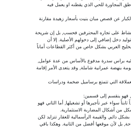
اطق المجاورة للحي الذي يقطنه او يعمل فيه
ث الكبار عن قصص مبان بنيت بأسعار زهيدة مقارنة
ر النشاط على تجاره المحترفين فحسب, بل إن شريحة
ليد دخل إضافي إلى دخولهم الأصلية. إلا أن
الخليج العربي بشكل خاص من أكثر القطاعات أماناً
ائيه براس سدرة مدفوع بالأساس من عدة عوامل,
مة بنهضة عمرانية شاملة, وقد يتعدى الأمر إقامة
العملاقة التي تتمتع برساميل ضخمة ودراسات
, فهو ينقسم إلى قسمين:
تاً سواء عبر تأجيرها أو تشغيلها, أما الثاني فهو
شكل من أشكال المضاربة الاستثمارية.
شكل دائم, والقيمة الرأسمالية للعقار تتزايد لكن
حة, بل لأن موقعها أفضل من الثانية. وهكذا باقي