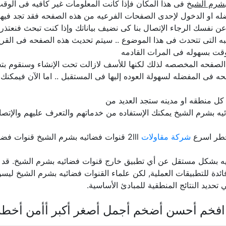
بشرم الشيخ
فى هذا المكان فإذا كانت المعلومات غير كافيه فى الوقت 
ه او الدخول لإحدى الصفحات الفرعيه من هذه الصفحه فقد تجد فيها 
لن عن نفسك الرجاء الإتصال بنا كى نضيف بياناتك وإذا كنت تبحث فنعت
ه التى تتحدث فى هذا الموضوع .. سيتم تحديث هذه الصفحه فى القر
قت بسهوله فى المرات القادمه
لصفحه المخصصه لذلك لكنها للأسف لازالت تحت الإنشاء وسنقوم بتجهي
ه فى المفضله لسهولة العوده إليها فى المستقبل .. اما الآن فيمكنك
ل منطقه او مدينه ستجد العديد من
يه بشرم الشيخ يمكنك الإستفاده من خدماتهم والتعرف عليهم والإتصا
خطر اسرع
شركة مقاولات
2lll قنوات فضائيه بشرم الشيخ قنوات فضائيه دليل المنتجات المصريه مصر
 بشكل مستقل عن أي تطبيق خارج قنوات فضائيه بشرم الشيخ. قد تنش
 فائدة للتطبيقات العملية, لكن علماء القنوات فضائيه بشرم الشيخ ليسوا
تحديد النتائج المنطقية للمبادئ الأساسية.
افخم أحسن أضخم أجمل أصغر أكبر أأمن أخط