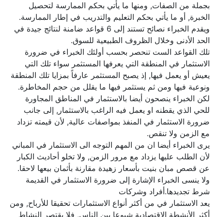
بجملة من الصفات, ومنها ما يأتي بحكم الممارسة لتحصيل
الخبرة, أو ما يأتي بحكم التعليم والتدريب في إطار الممارسة.
ويقدم الخبراء نصائح تستند إلى 6 قواعد ضامنة لنتائج جيدة في
الحد الأدنى وخلال الظروف الطبيعية للسوق.
تلك القواعد الست تنحصر بحسب أولئك الخبراء في ضرورة
الاستثمار في المنطقة التي يعرفها المستثمر سواء تلك التي
يعيش أو يعمل فيها, إذ يصبح المستثمر عارفاً بمزايا تلك المنطقة
ونوعية فيها ومن ثم يستثمر فيها ما يقلل من حجم المخاطرة.
لكن الخبراء ينصحون أيضا بالاستثمار في المناطق المجاورة
للحي الذي يقطنه او يعمل فيه الراغب بالاستثمار, إلى جانب
ضرورة الاستثمار في المنفذ بمواصفات عالية, لأن قيمته تزداد
مع الزمن ولا تنقص.
يرى الخبراء أيضا ان من المهم التوجه الى الاستثمار في المباني
لأن الطلب عليها يزداد مع مرور الزمن, ولا تخلو أحاديث الكبار
عن قصص مبان بنيت بأسعار زهيدة مقارنة بأثمان بيعها لاحقا.
ولا ينسى الخبراء الإشارة إلى ضرورة الاستثمار في القديمة
شرط تجديدها.أفراد وشركات
يعد الاستثمار في من أكثر أنواع الاستثمارات تحقيقا للأرباح, ومن
أكثر الأنشطة الاقتصادية شيوعا بين الناس, فلا يقتصر النشاط