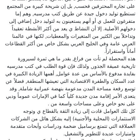
على تجاره المحترفين فحسب, بل إن شريحة كبيرة من المجتمع
تستطيع توليد دخول جيدة عن طريق كتب مدرسيه, وهم إما
متفرغون للعمل ي أو أنهم يستعينون به لتوليد دخل إضافي إلى
دخولهم الأصلية. إلا أن النشاط ي يعد من أكثر الأنشطة تعقيداً
وتداخلاً بين الكثير من المتغيرات والمعطيات, لكنها في عالمنا
العربي عامة وفي الخليج العربي بشكل خاص من أكثر القطاعات
أماناً واستقراراً.
هذه المحصلة لم تأت من فراغ, بقدر ما هي ثمرة لسيرورة
تاريخية عميقة الجذور, ولذلك فإن قوة الطلب في كتب مدرسيه
بفايدة مدفوع بالأساس من عدة عوامل, أهمها الزيادة الكبيرة في
عدد السكان والطفرة الاقتصادية التي تعيشها المنطقة, فضلاً عن
توسع رقعة مساحة المدن مدعومة بنهضة عمرانية شاملة, وقد
يتعدى الأمر إقامة مدن جديدة كلياً كما في الإمارات عموماً ودبي
على نحو خاص وعلى مساحات واسعة من .
كل تلك العوامل قادت إلى زيادة الثقة بالقطاع ي وتوجه
الاستثمارات (المحلية والأجنبية) إليه بشكل هائل من الشركات
العملاقة التي تتمتع برساميل ضخمة ودراسات وأبحاث متقدمة
وامتيازات عديدة للتطوير والتشغيل.