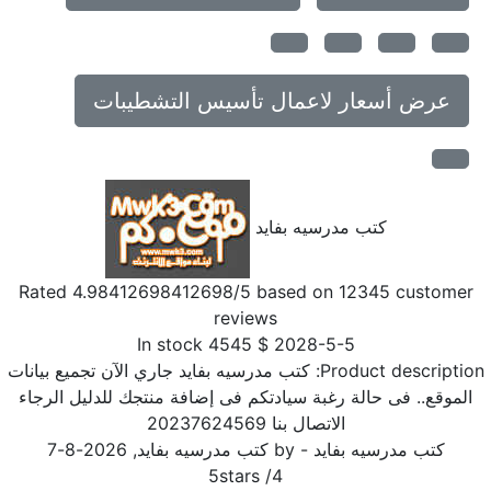
عرض أسعار لاعمال تأسيس التشطيبات
كتب مدرسيه بفايد
Rated
4.98412698412698
/5 based on
12345
customer
reviews
In stock
4545
$
2028-5-5
Product descriptio
كتب مدرسيه بفايد جاري الآن تجميع بيانات
الموقع.. فى حالة رغبة سيادتكم فى إضافة منتجك للدليل الرجاء
الاتصال بنا 20237624569
كتب مدرسيه بفايد
- by
كتب مدرسيه بفايد
,
2026-8-7
5
stars
/
4