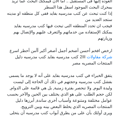
العوده إليها فى المستقبل .. اما الآن فيمكنك البحث عما تريد
بمحرك البحث الموجود اسفل هذا السطر
إذا كنت تبحث عن كتب مدرسيه بفايد ففى كل منطقه او مدينه
ستجد العديد من
فيجب ان تحدد المنطقه التى تبحث فيها كتب مدرسيه بفايد
يمكنك الإستفاده من خدماتهم والتعرف عليهم والإتصال بهم
وزيارتهم
ارخص افخم أحسن أضخم أجمل أصغر أكبر أأمن أخطر اسرع
شركة مقاولات
2lll كتب مدرسيه بفايد كتب مدرسيه دليل
المنتجات المصريه مصر
يتفق الخبراء في كتب مدرسيه بفايد على أنه لا يوجد ما يسمى
بفشل كتب مدرسيه وحجتهم في ذلك أن الحاجة إلى ليست
وليدة اليوم, ولا تنحصر بفترة زمنية, بل هي قائمة على الدوام,
لكن حجم الطلب على هو الذي يختلف بين الحين والآخر بحسب
عوامل مختلفة ومتنوعة وأسباب أخرى ساندة, أبرزها دليل
المنتجات المصريه الذي يخلط البعض بينه وبين الترويج.
ويرى أولئك بأن على من يطرق أبواب كتب مدرسيه أن يتحلى