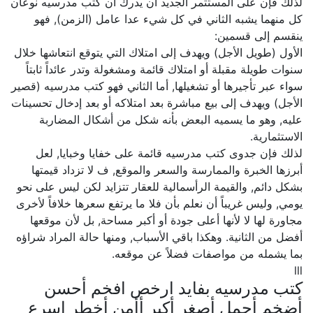
لذلك فإن على المستثمر الجديد أن يدرك أن كتب مدرسيه نوعان
كل منهما يشبه الثاني في كل شيء عدا عامل (الزمن), فهو
ينقسم إلى قسمين:
الأول (طويل الأجل) ويهدف إلى امتلاك التي يتوقع انتعاشها خلال
سنوات طويلة مقبلة أو امتلاك قائمة ومشغولة وتدر عائداً ثابتاً
سواء عبر تأجيرها أو تشغيلها, أما الثاني فهو كتب مدرسيه (قصير
الأجل) ويهدف إلى بيع مباشرة بعد امتلاكه أو بعد إدخال تحسينات
عليه, وهو ما يسميه البعض بأنه شكل من أشكال المضاربة
الاستثمارية.
لذلك فإن جدوى كتب مدرسيه قائمة على خفايا وخبايا, لعل
أبرزها الخبرة والممارسة والسعر والموقع, ف لا تزداد قيمتها
بشكل دائم, والقيمة الرأسمالية للعقار تتزايد لكن ليس على نحو
يومي, وليس غريباً أن نعلم بأن فلا ما يرتفع سعرها خلافاً لأخرى
مجاورة لها لا لأنها أعلى جودة أو أكبر مساحة, بل لأن موقعها
أفضل من الثانية. وهكذا باقي الأسباب, ومنها حالة المراد شراؤه
بما يشمله من مواصفات فضلاً عن موقعه.
lll
كتب مدرسيه بفايد ارخص افخم أحسن
أضخم أجمل أصغر أكبر أأمن أخطر اسرع