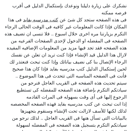
نشكرك على زيارة دليلنا ونوعدك بإستكمال الدليل فى أقرب
فرصه ممكنه
فى هذه الصفحه ستجد كل شئ عن
كتب مدرسيه بفايد
فى هذا
المكان فإذا كانت المعلومات غير كافيه فى الوقت الحالى الرجاء
التكرم بزيارتنا مره اخرى خلال اسبوع .. فلا تنسى ان تضيف هذه
الصفحه فى المفضله او الدخول لإحدى الصفحات الفرعيه من
هذه الصفحه فقد تجد فيها مزيد من المعلومات الإضافيه المفيده
لازال هذا الدليل قيد الإنشاء فإذا كنت تريد ان تعلن عن نفسك
الرجاء الإتصال بنا كى نضيف بياناتك وإذا كنت تبحث فنعتذر لك
لحين إستكمال الدليل كتب مدرسيه بفايد فإذا كان هذا صحيح
فأنت فى الصفحه المناسبه التى تتحدث فى هذا الموضوع ..
سيتم تحديث هذه الصفحه فى القريب العاجل فنرجو من
سيادتكم التكرم بإضافة هذه الصفحه للمفضله كى تستطيع
الرجوع إليها فى أى وقت بسهوله فى المرات القادمه
إذا انت تبحث عن كتب مدرسيه بفايد فهذه الصفحه المخصصه
لذلك لكنها للأسف لازالت تحت الإنشاء وسنقوم بتجهيزها
بالبيانات التى تسأل هنها فى القريب العاجل .. لذلك نرجو من
سيادتكم التكرم بتسجيل هذه الصفحه فى المفضله لسهولة