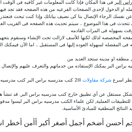
اس البر
فى هذا المكان فإذا كانت المعلومات غير كافيه فى الوقت الح
ه او الدخول لإحدى الصفحات الفرعيه من هذه الصفحه فقد تجد فيها 
لن عن نفسك الرجاء الإتصال بنا كى نضيف بياناتك وإذا كنت تبحث فنعت
ى تتحدث فى هذا الموضوع .. سيتم تحديث هذه الصفحه فى القريب الع
قت بسهوله فى المرات القادمه
ه المخصصه لذلك لكنها للأسف لازالت تحت الإنشاء وسنقوم بتجهيزها 
فى المفضله لسهولة العوده إليها فى المستقبل .. اما الآن فيمكنك ا
منطقه او مدينه ستجد العديد من
 براس البر يمكنك الإستفاده من خدماتهم والتعرف عليهم والإتصال ب
خطر اسرع
شركة مقاولات
2lll كتب مدرسيه براس البر كتب مدرسيه دليل المنتجات المصريه مصر
ل مستقل عن أي تطبيق خارج كتب مدرسيه براس البر. قد تنشأ هذه ا
دة للتطبيقات العملية, لكن علماء الكتب مدرسيه براس البر ليسوا مدفوعي
 النتائج المنطقية للمبادئ الأساسية.
م أحسن أضخم أجمل أصغر أكبر أأمن أخطر ا