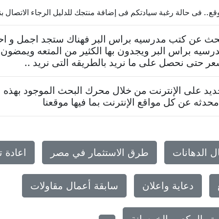
فى حالة رغبة سيادتكم فى إضافة منتجك للدليل الرجاء الاتصال بنا 0237624569
تبحث عن كتب مدرسيه براس البر فهناك ستجد اجمل و اح
سيه براس البر ويجدون بها الكثير من المتعه ويمضون
عر حتى نحصل على ما نريد بالطريقه التى نريد ..
د على الإنترنت من خلال محرك البحث الموجود بهذه ا
حدثه عن كل مواقع الإنترنت بما فيها موقعنا
ل الدهانات
طرق الاستثمار في مصر
اعادة 
دعاية واعلان
سابقة أعمال مقاولات
تر المكعب الخرسانة