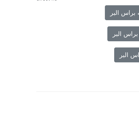
براس البر
راس البر
س البر