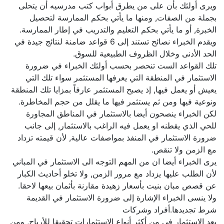
ويرى أولئك بأن على من يطرق أبواب كتب مدرسيه أن يتحلى
بجملة من الصفات, ومنها ما يأتي بحكم الممارسة لتحصيل
الخبرة, أو ما يأتي بحكم التعليم والتدريب في إطار الممارسة.
ويقدم الخبراء نصائح تستند إلى 6 قواعد ضامنة لنتائج جيدة في
الحد الأدنى وخلال الظروف الطبيعية للسوق.
تلك القواعد الست تنحصر بحسب أولئك الخبراء في ضرورة
الاستثمار في المنطقة التي يعرفها المستثمر سواء تلك التي
يعيش أو يعمل فيها, إذ يصبح المستثمر عارفاً بمزايا تلك المنطقة
ونوعية فيها ومن ثم يستثمر فيها ما يقلل من حجم المخاطرة.
لكن الخبراء ينصحون أيضا بالاستثمار في المناطق المجاورة
للحي الذي يقطنه او يعمل فيه الراغب بالاستثمار, إلى جانب
ضرورة الاستثمار في المنفذ بمواصفات عالية, لأن قيمته تزداد
مع الزمن ولا تنقص.
يرى الخبراء أيضا ان من المهم التوجه الى الاستثمار في المباني
لأن الطلب عليها يزداد مع مرور الزمن, ولا تخلو أحاديث الكبار
عن قصص مبان بنيت بأسعار زهيدة مقارنة بأثمان بيعها لاحقا.
ولا ينسى الخبراء الإشارة إلى ضرورة الاستثمار في القديمة
شرط تجديدها.أفراد وشركات
يعد الاستثمار في من أكثر أنواع الاستثمارات تحقيقا للأرباح, ومن