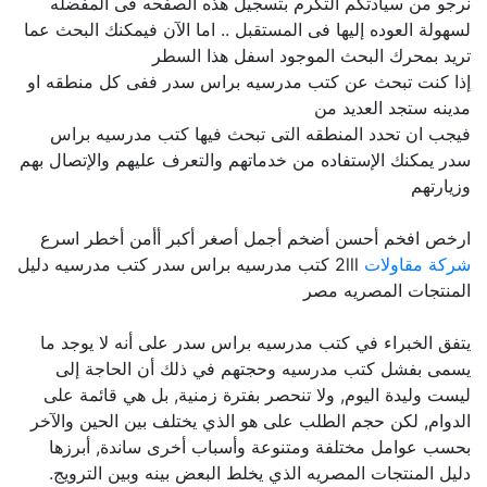
نرجو من سيادتكم التكرم بتسجيل هذه الصفحه فى المفضله
لسهولة العوده إليها فى المستقبل .. اما الآن فيمكنك البحث عما
تريد بمحرك البحث الموجود اسفل هذا السطر
إذا كنت تبحث عن كتب مدرسيه براس سدر ففى كل منطقه او
مدينه ستجد العديد من
فيجب ان تحدد المنطقه التى تبحث فيها كتب مدرسيه براس
سدر يمكنك الإستفاده من خدماتهم والتعرف عليهم والإتصال بهم
وزيارتهم
ارخص افخم أحسن أضخم أجمل أصغر أكبر أأمن أخطر اسرع
شركة مقاولات
2lll كتب مدرسيه براس سدر كتب مدرسيه دليل
المنتجات المصريه مصر
يتفق الخبراء في كتب مدرسيه براس سدر على أنه لا يوجد ما
يسمى بفشل كتب مدرسيه وحجتهم في ذلك أن الحاجة إلى
ليست وليدة اليوم, ولا تنحصر بفترة زمنية, بل هي قائمة على
الدوام, لكن حجم الطلب على هو الذي يختلف بين الحين والآخر
بحسب عوامل مختلفة ومتنوعة وأسباب أخرى ساندة, أبرزها
دليل المنتجات المصريه الذي يخلط البعض بينه وبين الترويج.