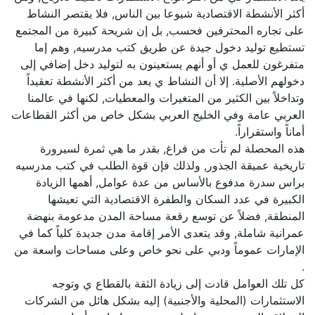
أكثر الأنشطة الاقتصادية شيوعا بين الناس, فلا يقتصر النشاط
على تجاره المحترفين فحسب, بل إن شريحة كبيرة من المجتمع
تستطيع توليد دخول جيدة عن طريق كتب مدرسيه, وهم إما
متفرغون للعمل ي أو أنهم يستعينون به لتوليد دخل إضافي إلى
دخولهم الأصلية. إلا أن النشاط ي يعد من أكثر الأنشطة تعقيداً
وتداخلاً بين الكثير من المتغيرات والمعطيات, لكنها في عالمنا
العربي عامة وفي الخليج العربي بشكل خاص من أكثر القطاعات
أماناً واستقراراً.
هذه المحصلة لم تأت من فراغ, بقدر ما هي ثمرة لسيرورة
تاريخية عميقة الجذور, ولذلك فإن قوة الطلب في كتب مدرسيه
براس سدرة مدفوع بالأساس من عدة عوامل, أهمها الزيادة
الكبيرة في عدد السكان والطفرة الاقتصادية التي تعيشها
المنطقة, فضلاً عن توسع رقعة مساحة المدن مدعومة بنهضة
عمرانية شاملة, وقد يتعدى الأمر إقامة مدن جديدة كلياً كما في
الإمارات عموماً ودبي على نحو خاص وعلى مساحات واسعة من
.
كل تلك العوامل قادت إلى زيادة الثقة بالقطاع ي وتوجه
الاستثمارات (المحلية والأجنبية) إليه بشكل هائل من الشركات