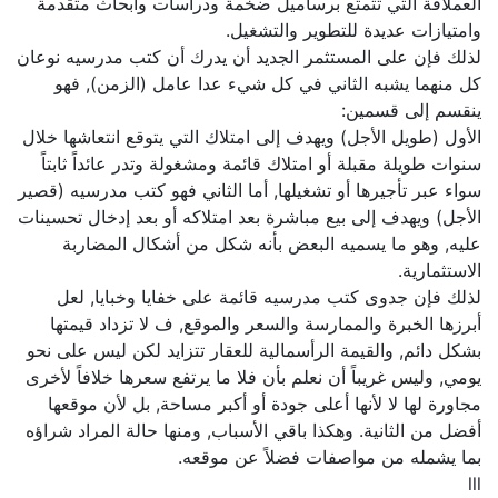
العملاقة التي تتمتع برساميل ضخمة ودراسات وأبحاث متقدمة
وامتيازات عديدة للتطوير والتشغيل.
لذلك فإن على المستثمر الجديد أن يدرك أن كتب مدرسيه نوعان
كل منهما يشبه الثاني في كل شيء عدا عامل (الزمن), فهو
ينقسم إلى قسمين:
الأول (طويل الأجل) ويهدف إلى امتلاك التي يتوقع انتعاشها خلال
سنوات طويلة مقبلة أو امتلاك قائمة ومشغولة وتدر عائداً ثابتاً
سواء عبر تأجيرها أو تشغيلها, أما الثاني فهو كتب مدرسيه (قصير
الأجل) ويهدف إلى بيع مباشرة بعد امتلاكه أو بعد إدخال تحسينات
عليه, وهو ما يسميه البعض بأنه شكل من أشكال المضاربة
الاستثمارية.
لذلك فإن جدوى كتب مدرسيه قائمة على خفايا وخبايا, لعل
أبرزها الخبرة والممارسة والسعر والموقع, ف لا تزداد قيمتها
بشكل دائم, والقيمة الرأسمالية للعقار تتزايد لكن ليس على نحو
يومي, وليس غريباً أن نعلم بأن فلا ما يرتفع سعرها خلافاً لأخرى
مجاورة لها لا لأنها أعلى جودة أو أكبر مساحة, بل لأن موقعها
أفضل من الثانية. وهكذا باقي الأسباب, ومنها حالة المراد شراؤه
بما يشمله من مواصفات فضلاً عن موقعه.
lll