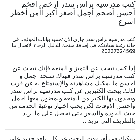
كتب مدرسيه براس سدر ارخص افخم
أحسن أضخم أجمل أصغر أكبر أأمن أخطر
اسرع
كتب مدرسيه براس سدر جاري الآن تجميع بيانات الموقع.. فى
حالة رغبة سيادتكم فى إضافة منتجك للدليل الرجاء الاتصال بنا
20237624569
إذا كنت تبحث عن التميز و المتعه فإنك تبحث عن
كتب مدرسيه براس سدر فهناك ستجد اجمل و
احسن ما يمكنك مشاهدته والإستمتاع به عن قرب
لذلك يبحث الكثيرين عن كتب مدرسيه براس سدر
ويجدون بها الكثير من المتعه ويمضون معها اجمل
واحسن الاوقات لكن يجب اختيار نوعية الخدمه من
حيث الجوده والسعر حتى نحصل على ما نريد
بالطريقه التى نريد ..
يمكنك فى أى وقت البحث عن كل ماهو جديد على