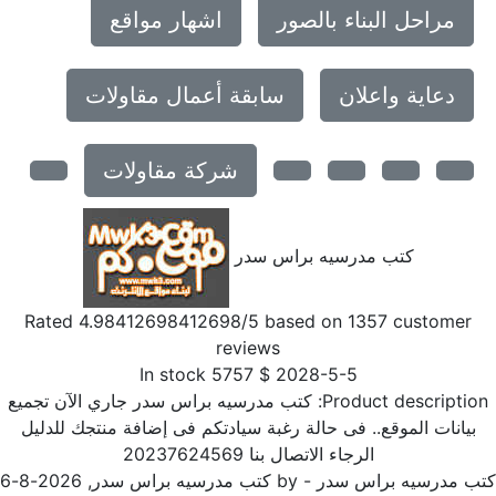
مراحل البناء بالصور
اشهار مواقع
دعاية واعلان
سابقة أعمال مقاولات
شركة مقاولات
كتب مدرسيه براس سدر
Rated
4.98412698412698
/5 based on
1357
customer
reviews
In stock
5757
$
2028-5-5
Product descriptio
كتب مدرسيه براس سدر جاري الآن تجميع
بيانات الموقع.. فى حالة رغبة سيادتكم فى إضافة منتجك للدليل
الرجاء الاتصال بنا 20237624569
ب مدرسيه براس سدر
- by
كتب مدرسيه براس سدر
,
2026-8-6