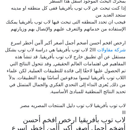
بمحرك البحث الموجود اسفل هذا السطر
إذا كنت تبحث عن لاب توب بأفريقيا ففى كل منطقه او مدينه
ستجد العديد من
فيجب ان تحدد المنطقه التى تبحث فيها لاب توب بأفريقيا يمكنك
الإستفاده من خدماتهم والتعرف عليهم والإتصال بهم وزيارتهم
ارخص افخم أحسن أضخم أجمل أصغر أكبر أأمن أخطر اسرع
شركة مقاولات
2lll لاب توب بأفريقيا هي دراسة لاب توب بشكل
مستقل عن أي تطبيق خارج لاب توب بأفريقيا. قد تنشأ هذه
المفاهيم في اهتمامات العالم الحقيقي, وقد تتحول النتائج التي
تم الحصول عليها لاحقًا إلى فائدة للتطبيقات العملية, لكن علماء
اللاب توب بأفريقيا ليسوا مدفوعين أساسًا بهذه التطبيقات. بدلاً
من ذلك, يُعزى النداء إلى التحدي الفكري والجمال المتمثل في
تحديد النتائج المنطقية للمبادئ الأساسية.
لاب توب بأفريقيا لاب توب دليل المنتجات المصريه مصر
lll
لاب توب بأفريقيا ارخص افخم أحسن
أضخم أجمل أصغر أكبر أأمن أخطر اسرع