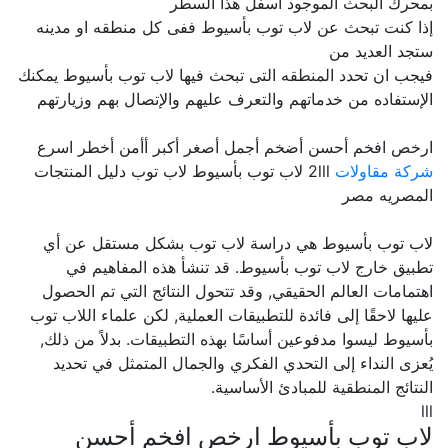
بمحرك البحث الموجود اسفل هذا السطر
إذا كنت تبحث عن لاب توب بأسيوط ففى كل منطقه او مدينه
ستجد العديد من
فيجب ان تحدد المنطقه التى تبحث فيها لاب توب بأسيوط يمكنك
الإستفاده من خدماتهم والتعرف عليهم والإتصال بهم وزيارتهم
ارخص افخم أحسن أضخم أجمل أصغر أكبر أأمن أخطر اسرع
شركة مقاولات
2lll لاب توب بأسيوط لاب توب دليل المنتجات
المصريه مصر
لاب توب بأسيوط هي دراسة لاب توب بشكل مستقل عن أي
تطبيق خارج لاب توب بأسيوط. قد تنشأ هذه المفاهيم في
اهتمامات العالم الحقيقي, وقد تتحول النتائج التي تم الحصول
عليها لاحقًا إلى فائدة للتطبيقات العملية, لكن علماء اللاب توب
بأسيوط ليسوا مدفوعين أساسًا بهذه التطبيقات. بدلاً من ذلك,
يُعزى النداء إلى التحدي الفكري والجمال المتمثل في تحديد
النتائج المنطقية للمبادئ الأساسية.
lll
لاب توب بأسيوط ارخص افخم أحسن