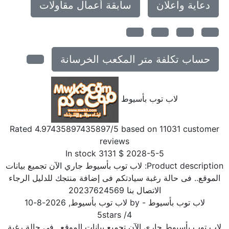
دعاية واعلان
سابقة أعمال مقاولات
حساب تكلفة متر المكعب الخرسانة
لاب توب بأسيوط
Rated
4.97435897435897
/5 based on
11031
customer
reviews
In stock
3131
$
2028-5-5
Product description
لاب توب بأسيوط جاري الآن تجميع بيانات
الموقع.. فى حالة رغبة سيادتكم فى إضافة منتجك للدليل الرجاء
الاتصال بنا 20237624569
لاب توب بأسيوط
- by
لاب توب بأسيوط
,
2026-8-10
5
stars
/
4
لاب توب بأسيوط جاري الآن تجميع بيانات الموقع.. فى حالة رغبة