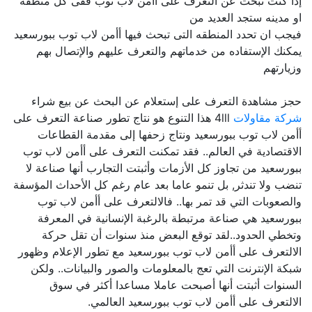
إذا كنت تبحث عن التعرف على أأمن لاب توب ففى كل منطقه
او مدينه ستجد العديد من
فيجب ان تحدد المنطقه التى تبحث فيها أأمن لاب توب ببورسعيد
يمكنك الإستفاده من خدماتهم والتعرف عليهم والإتصال بهم
وزيارتهم
حجز مشاهدة التعرف على إستعلام عن البحث عن بيع شراء
شركة مقاولات
4lll هذا التنوع هو نتاج تطور صناعة التعرف على
أأمن لاب توب ببورسعيد ونتاج زحفها إلى مقدمة القطاعات
الاقتصادية في العالم.. فقد تمكنت التعرف على أأمن لاب توب
ببورسعيد من تجاوز كل الأزمات وأثبتت التجارب أنها صناعة لا
تنضب ولا تندثر, بل تنمو عاما بعد عام رغم كل الأحداث المؤسفة
والصعوبات التي قد تمر بها.. فالالتعرف على أأمن لاب توب
ببورسعيد هي صناعة مرتبطة بالرغبة الإنسانية في المعرفة
وتخطي الحدود..لقد توقع البعض منذ سنوات أن تقل حركة
الالتعرف على أأمن لاب توب ببورسعيد مع تطور الإعلام وظهور
شبكة الإنترنت التي تعج بالمعلومات والصور والبيانات.. ولكن
السنوات أثبتت أنها أصبحت عاملا مساعدا أكثر في سوق
الالتعرف على أأمن لاب توب ببورسعيد العالمي.