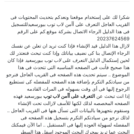
شكرا لك على إستخدام موقعنا ونعدكم بتحديث المحتويات فى
القريب العاجل التعرف على أأمن لاب توب ببورسعيدللتسجيل
فى هذا الدليل الرجاء الاتصال بشركة موقع.كم على الرقم
20237624569
لازال هذا الدليل قيد الإنشاء فإذا كنت تريد ان تعلن عن نفسك
الرجاء الإتصال بنا كى نضيف بياناتك وإذا كنت تبحث فنعتذر لك
لحين إستكمال الدليل
التعرف على لاب توب ببورسعيد
فإذا كان
هذا صحيح فأنت فى الصفحه المناسبه التى تتحدث فى هذا
الموضوع .. سيتم تحديث هذه الصفحه فى القريب العاجل فنرجو
من سيادتكم التكرم بإضافة هذه الصفحه للمفضله كى تستطيع
الرجوع إليها فى أى وقت بسهوله فى المرات القادمه
إذا انت تبحث عن
التعرف على أأمن لاب توب
ببورسعيد فهذه
الصفحه المخصصه لذلك لكنها للأسف لازالت تحت الإنشاء
وسنقوم بتجهيزها بالبيانات التى تسأل هنها فى القريب العاجل ..
لذلك نرجو من سيادتكم التكرم بتسجيل هذه الصفحه فى
المفضله لسهولة العوده إليها فى المستقبل .. اما الآن فيمكنك
البحث عما تريد بمحرك البحث الموجود اسفل هذا السطر