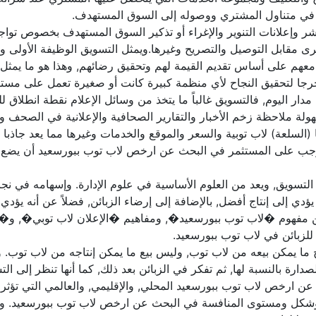
نتج في متناول المشتري ووصوله إلى السوق المستهدف.
باشر وإعلانات التنوير والإغراء أو تذكير السوق المستهدف بخصوص تواجد
خرى مقابل التوصيل والتصريح وغيرها.ويمثل التسويق الوظيفة الأولى 
ت معهم على أساس تقديم القيمة لهم وتحقيق رضائهم, وهذا هو ما يمثل 
حرجا لتحقيق النجاح لأي منظمة كبيرة كانت أو صغيرة تعمل على مست
دار اليوم, فالتسويق غالباً ما يتخذ من وسائل الإعلام نقطة انطلاق
ولة ملاحظة زخم الأخبار والتقارير الصحافية والإعلانية في الصحف وال
ا (السلعة) لاب توبية والسعر والموقع والخدمات وغيرها مما يعد جاذبا
يتوجب على المستثمر في البحث عن ارخص لاب توب ببورسعيد أن يضع
 التسويق, ويعد من العلوم الأساسية في علوم الإدارة. وإسهامه في ن
يؤدي إلى إنتاج أفضل, بالإضافة إلى إرضاء الزبائن, فضلاً عن أنه يؤدي
بين مفهوم �لاب توب ببورسعيد�, ومفاهيم �الإعلان لاب توبي�, و�ا
لزبائن في لاب توب ببورسعيد.
ج ما يمكن بيعه من لاب توب, وليس بيع ما يمكن إنتاجه من لاب توب. وت
لصدارة بالنسبة لها, ثم تفكر في الزبائن بعد ذلك, كما أنها تنظر إلى ال
ن ارخص لاب توب ببورسعيد المحلي, والإقليمي, والعالمي التي تؤثر في ا
نوع وشكل ومستوى المنافسة في البحث عن ارخص لاب توب ببورسعيد. وه