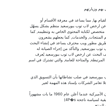
بهم وزيارتهم
لقيام بها, مما يساعد في معرفة الأقسام أو
بحث عن ارخص لاب توب ببورسعيد منظم بشكل يسهّل
ن متخصص لكتابة المحتوى الخاص به وتنظيمه, كما
م المنتجات, والخدمات, كما يجعلهم يشعرون
ن طريق مطور ويب محترف يساعد في إنشاء البحث
ب ببورسعيد, والتأكد من إجراء الصيانة له
عريف البحث عن ارخص لاب توب ببورسعيد يُعرف
مرتبطة, والمتاحة للعامة, والتي تشترك في اسم
 ببورسعيد في صلب نشاطاتها بأن التسويق الذي
ا تغامر الشركات بإسناد هذه المهمة لغير
ويتألف النشاط التسويقي من أربعة عناصر أساسية حددها البروفيسور جيروم ماكارتي أستاذ التسويق في جامعة متشيغان الأميركية عندما أعلن عام 1960 ما بات مشهوراً
للمنتج.