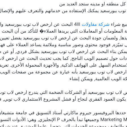
ل منطقه او مدينه ستجد العديد من
وب ببورسعيد يمكنك الإستفاده من خدماتهم والتعرف عليهم والإتصال 
يع شراء
شركة مقاولات
4lll البحث عن ارخص لاب توب ببورسعيد وا
ة المعلومات أو المعاملات التي يريدها العملاء� للتأكد من أن ال
 وتنفيذها, ولضمان جودة البحث عن ارخص لاب توب ببورسعيد يفضل تعيي
 تميّزه, فوجود محتوى وصور مناسبة وملائمة يساعد العملاء على فه
: يمكن بناء البحث عن ارخص لاب توب ببورسعيد بشكل فردي, أو ع
ت حول تصميم الويب الناجح, كما يجب تحديث البحث عن ارخص لاب تو
للاستخدام السهل على الهواتف الذكية, والأجهزة المحمولة الأخرى. ت
رخص لاب توب ببورسعيد بأنه عبارة عن مجموعة من صفحات الويب ال
 الويب العالمية, ويمكن إنشاء
ص لاب توب ببورسعيد أو الشركات الضخمة التي يندرج ارخص لاب توب
ا يكون العمود الفقري لنجاح أو فشل المشروع الاستثماري لاب توبي, فل
ج والتغليف ومجموعة الخدمات التي يتحصل عليها المشتري عند شرائه 