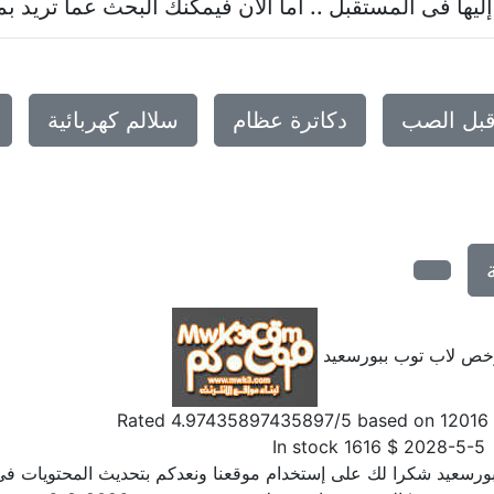
ليها فى المستقبل .. اما الآن فيمكنك البحث عما تريد
قبل الصب
دكاترة عظام
سلالم كهربائية
خص لاب توب ببورسعيد
Rated
4.97435897435897
/5 based on
12016
In stock
1616
$
2028-5-5
رسعيد شكرا لك على إستخدام موقعنا ونعدكم بتحديث المحتويات فى