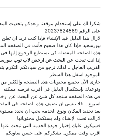
شكرا لك على إستخدام موقعنا ونعدكم بتحديث المح
على الرقم 20237624569
لازال هذا الدليل قيد الإنشاء فإذا كنت تريد ان تع
ببورسعيد
فإذا كان هذا صحيح فأنت فى الصفحه المن
هذه الصفحه للمفضله كى تستطيع الرجوع إليها فى 
إذا انت تبحث عن
البحث عن ارخص لاب توب
ببورسعي
القريب العاجل .. لذلك نرجو من سيادتكم التكرم بت
الموجود اسفل هذا السطر
جارى الآن تجميع محتويات هذه الصفحه والكثير من
ونوعدك بإستكمال الدليل فى أقرب فرصه ممكنه
فى هذه الصفحه ستجد كل شئ عن البحث عن ارخص ببو
اسبوع .. فلا تنسى ان تضيف هذه الصفحه فى المفضل
بعد تحديد المكان ونوع الخدمه يجب ان نحدد مستو
لازالت تحت الإنشاء ولم يستكمل محتوياتها
فسيكون عليك إختيار جودة الخدمه التى تبحث عنه
اقرب وقت ممكن.. نشكركم على حسن تعاونكم