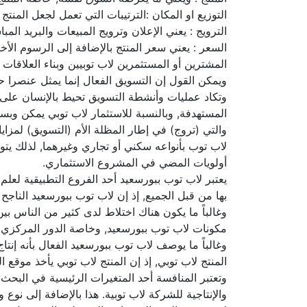
التوزيع او المكان :الترتيبات التي تعمل لجعل الم
الترويج : يعني الإعلان وترويج المبيعات والبريد الم
السعر : يعني سعر المنتج بالإضافة إلى الرسوم الأ
المشترين أو المستثمرين لاب توبيين وبناء العلاقا
ويمكن القول إن التسويق الفعال إنما يمثل عنصرا 
وتكاد عمليات وأنشطة التسويق تحيط بالإنسان على م
المستهدفة, وبالنسبة للاستثمار لاب توبي يمكن وبسه
والتي (تروج) في إطار المظلة الأم (التسويق) لمزاي
لاب توب بأنواعه سكني أو تجاري وغيرهما, لذلك 
أولويات المضي في المشروع الاستثماري.
يعتبر لاب توب ببورسعيد أحد الفروع التطبيقية لعلم
بها من قبل الجميع, إذ إن لاب توب ببورسعيد الناجح 
وغالباً ما يكون هناك اختلاط لدى كثير من الناس 
مكونات لاب توب ببورسعيد, وخاصة الدور المركزي ل
وغالباً ما يوصف لاب توب ببورسعيد الفعال بأنه إنتا
المنتج لاب توبي, إذ إن المنتج لاب توبي يأخذ موقع ا
وتعتبر المنافسة أحد المتغيرات الرئيسية في البحث ع
والإنتاجية للشركة لاب توبية. هذا بالإضافة إلى 