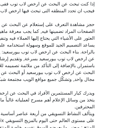
إذا كنت تبحث عن البحث عن ارخص لاب توب ففى ك
فيجب ان تحدد المنطقه التى تبحث فيها ارخص لاب ت
حجز مشاهدة التعرف على إستعلام عن البحث عن ب
الصفحات المراد تضمينها فيه, كما يجب معرفة ماهي
العثور على الأشياء التي يحتاج إليها العملاء فيه
يساعد التصميم الجيد للموقع وسهولة استخدامه على
بالراحة. بناء البحث عن ارخص لاب توب ببورسعيد
عن ارخص لاب توب ببورسعيد بسرعة, وتقديم إرشادا
باستمرار, بالإضافة إلى التأكد من ملائمة تصميمه 
البحث عن ارخص لاب توب ببورسعيد أو البحث عن ا
مجال واحد, وتشكّل جميع مواقع الويب مجتمعة شبكة
ويدرك كبار المستثمرين الأفراد في البحث عن ارخ
يتخذ من وسائل الإعلام أهم مسرح لعملياته غالباً م
المحترفين.
على مستوى العالم حتى اليوم بالمزيج التسويقي Marketing Mix وجميعها تبدأ بالحرف P الإنجليزي, وهي: الأدوات التسويقية لسياسة ناجحة 4P�s)
المنتج : ويعني ما يعرضه السوق نفسه, خاصة المنت