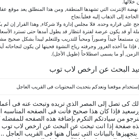
 خلالها.
نهضة الإنترنت التي تشهدها المنطقة, ومن هذا المنطلق يعد موقع ع
حاجة إلى الذهاب إليه فعلياً.نجاح
 على قراره وحده. فلا مجلس إدارة ولا شركاء, وهذا القرار إن لم يك
 أو قد يكون عرضة لفترة انتظار قد يطول أمدها حتى تسترد الأسعار 
 مستمعاً جيداً وصبوراً ومحباً للتدريب وللتعلم ليبدأ بشكل صحيح 
 فإذا ما أخذه الغرور وجرفته رياح النشوة فحينها لن يكون لنجاحاته أ
لزمن, أو ما يسمى اصطلاحاً (طويل الأجل).
يد البحث عن ارخص لاب توب
تخدام موقعنا ونعدكم بتحديث المحتويات فى القريب العاجل
ك كى تصل إلى المصر الذى تريده وتبحث عنه فى أعما
عيد فإذا كان هذا صحيح فأنت فى الصفحه المناسبه ال
رجو من سيادتكم التكرم بإضافة هذه الصفحه للمفضله 
 هذه صفحة إذا انت تبحث عن البحث عن ارخص لاب توب 
تجهيزها بالبيانات التى تسأل هنها فى القريب العاجل .