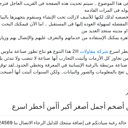
ى هذا الموضوع .. سيتم تحديث هذه الصفحه فى القريب العاجل فنرج
له فى المرات القادمه
صه لذلك لكنها للأسف لازالت تحت الإنشاء وسنقوم بتجهيزها بالبيانا
مفضله لسهولة العوده إليها فى المستقبل .. اما الآن فيمكنك البحث
 مدينه ستجد العديد من
ره يمكنك الإستفاده من خدماتهم والتعرف عليهم والإتصال بهم وزيار
خطر اسرع
شركة مقاولات
2lll هذا التنوع هو نتاج تطور صناعة ماو
ن تجاوز كل الأزمات وأثبتت التجارب أنها صناعة لا تنضب ولا تندثر, 
 صناعة مرتبطة بالرغبة الإنسانية في المعرفة وتخطي الحدود..لقد ت
ي تعج بالمعلومات والصور والبيانات.. ولكن السنوات أثبتت أنها أصب
ر
أضخم أجمل أصغر أكبر أأمن أخطر اسرع
رغبة سيادتكم فى إضافة منتجك للدليل الرجاء الاتصال بنا 20237624569