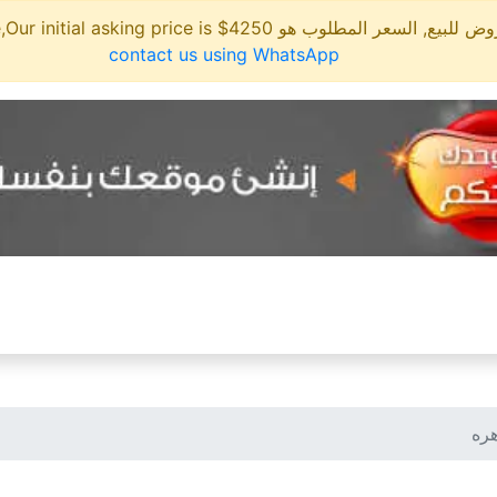
مطلوب هو 4250$ This site is for sale,Our initial asking price is
contact us using WhatsApp
ره