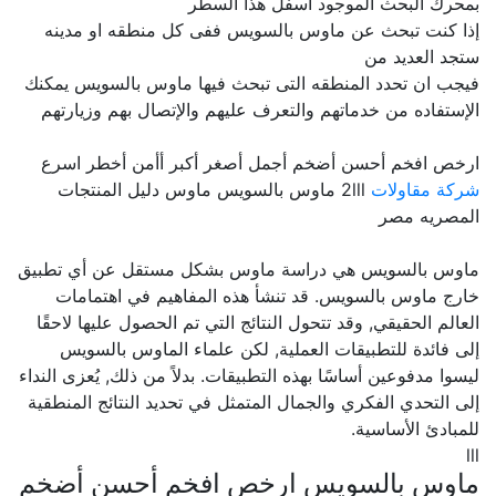
بمحرك البحث الموجود اسفل هذا السطر
إذا كنت تبحث عن ماوس بالسويس ففى كل منطقه او مدينه
ستجد العديد من
فيجب ان تحدد المنطقه التى تبحث فيها ماوس بالسويس يمكنك
الإستفاده من خدماتهم والتعرف عليهم والإتصال بهم وزيارتهم
ارخص افخم أحسن أضخم أجمل أصغر أكبر أأمن أخطر اسرع
شركة مقاولات
2lll ماوس بالسويس ماوس دليل المنتجات
المصريه مصر
ماوس بالسويس هي دراسة ماوس بشكل مستقل عن أي تطبيق
خارج ماوس بالسويس. قد تنشأ هذه المفاهيم في اهتمامات
العالم الحقيقي, وقد تتحول النتائج التي تم الحصول عليها لاحقًا
إلى فائدة للتطبيقات العملية, لكن علماء الماوس بالسويس
ليسوا مدفوعين أساسًا بهذه التطبيقات. بدلاً من ذلك, يُعزى النداء
إلى التحدي الفكري والجمال المتمثل في تحديد النتائج المنطقية
للمبادئ الأساسية.
lll
ماوس بالسويس ارخص افخم أحسن أضخم