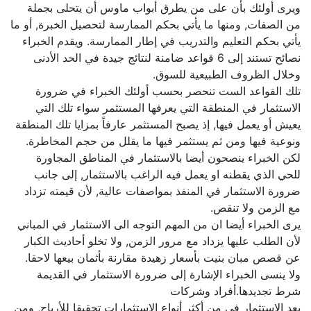
ويرى أولئك بأن على من يطرق أبواب ماوس أن يتحلى بجملة
من الصفات, ومنها ما يأتي بحكم الممارسة لتحصيل الخبرة, أو ما
يأتي بحكم التعليم والتدريب في إطار الممارسة. ويقدم الخبراء
نصائح تستند إلى 6 قواعد ضامنة لنتائج جيدة في الحد الأدنى
وخلال الظروف الطبيعية للسوق.
تلك القواعد الست تنحصر بحسب أولئك الخبراء في ضرورة
الاستثمار في المنطقة التي يعرفها المستثمر سواء تلك التي
يعيش أو يعمل فيها, إذ يصبح المستثمر عارفاً بمزايا تلك المنطقة
ونوعية فيها ومن ثم يستثمر فيها ما يقلل من حجم المخاطرة.
لكن الخبراء ينصحون أيضا بالاستثمار في المناطق المجاورة
للحي الذي يقطنه او يعمل فيه الراغب بالاستثمار, إلى جانب
ضرورة الاستثمار في المنفذ بمواصفات عالية, لأن قيمته تزداد
مع الزمن ولا تنقص.
يرى الخبراء أيضا ان من المهم التوجه الى الاستثمار في المباني
لأن الطلب عليها يزداد مع مرور الزمن, ولا تخلو أحاديث الكبار
عن قصص مبان بنيت بأسعار زهيدة مقارنة بأثمان بيعها لاحقا.
ولا ينسى الخبراء الإشارة إلى ضرورة الاستثمار في القديمة
شرط تجديدها.أفراد وشركات
يعد الاستثمار في من أكثر أنواع الاستثمارات تحقيقا للأرباح, ومن