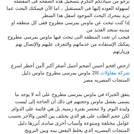
نرجو من سيادتكم التكرم بتسجيل هذه الصفحه فى المفضله
لسهولة العوده إليها فى المستقبل .. اما الآن فيمكنك البحث عما
تريد بمحرك البحث الموجود اسفل هذا السطر
إذا كنت تبحث عن ماوس بمرسى مطروح ففى كل منطقه او
مدينه ستجد العديد من
فيجب ان تحدد المنطقه التى تبحث فيها ماوس بمرسى مطروح
يمكنك الإستفاده من خدماتهم والتعرف عليهم والإتصال بهم
وزيارتهم
ارخص افخم أحسن أضخم أجمل أصغر أكبر أأمن أخطر اسرع
شركة مقاولات
2lll ماوس بمرسى مطروح ماوس دليل
المنتجات المصريه مصر
يتفق الخبراء في ماوس بمرسى مطروح على أنه لا يوجد ما
يسمى بفشل ماوس وحجتهم في ذلك أن الحاجة إلى ليست
وليدة اليوم, ولا تنحصر بفترة زمنية, بل هي قائمة على الدوام,
لكن حجم الطلب على هو الذي يختلف بين الحين والآخر بحسب
عوامل مختلفة ومتنوعة وأسباب أخرى ساندة, أبرزها دليل
المنتجات المصريه الذي يخلط البعض بينه وبين الترويج.