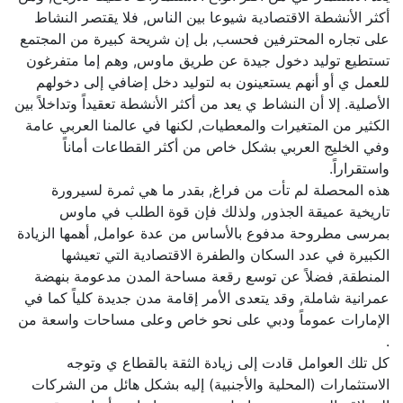
أكثر الأنشطة الاقتصادية شيوعا بين الناس, فلا يقتصر النشاط
على تجاره المحترفين فحسب, بل إن شريحة كبيرة من المجتمع
تستطيع توليد دخول جيدة عن طريق ماوس, وهم إما متفرغون
للعمل ي أو أنهم يستعينون به لتوليد دخل إضافي إلى دخولهم
الأصلية. إلا أن النشاط ي يعد من أكثر الأنشطة تعقيداً وتداخلاً بين
الكثير من المتغيرات والمعطيات, لكنها في عالمنا العربي عامة
وفي الخليج العربي بشكل خاص من أكثر القطاعات أماناً
واستقراراً.
هذه المحصلة لم تأت من فراغ, بقدر ما هي ثمرة لسيرورة
تاريخية عميقة الجذور, ولذلك فإن قوة الطلب في ماوس
بمرسى مطروحة مدفوع بالأساس من عدة عوامل, أهمها الزيادة
الكبيرة في عدد السكان والطفرة الاقتصادية التي تعيشها
المنطقة, فضلاً عن توسع رقعة مساحة المدن مدعومة بنهضة
عمرانية شاملة, وقد يتعدى الأمر إقامة مدن جديدة كلياً كما في
الإمارات عموماً ودبي على نحو خاص وعلى مساحات واسعة من
.
كل تلك العوامل قادت إلى زيادة الثقة بالقطاع ي وتوجه
الاستثمارات (المحلية والأجنبية) إليه بشكل هائل من الشركات