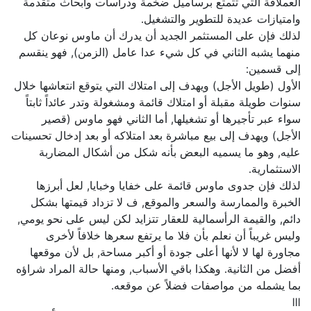
العملاقة التي تتمتع برساميل ضخمة ودراسات وأبحاث متقدمة
وامتيازات عديدة للتطوير والتشغيل.
لذلك فإن على المستثمر الجديد أن يدرك أن ماوس نوعان كل
منهما يشبه الثاني في كل شيء عدا عامل (الزمن), فهو ينقسم
إلى قسمين:
الأول (طويل الأجل) ويهدف إلى امتلاك التي يتوقع انتعاشها خلال
سنوات طويلة مقبلة أو امتلاك قائمة ومشغولة وتدر عائداً ثابتاً
سواء عبر تأجيرها أو تشغيلها, أما الثاني فهو ماوس (قصير
الأجل) ويهدف إلى بيع مباشرة بعد امتلاكه أو بعد إدخال تحسينات
عليه, وهو ما يسميه البعض بأنه شكل من أشكال المضاربة
الاستثمارية.
لذلك فإن جدوى ماوس قائمة على خفايا وخبايا, لعل أبرزها
الخبرة والممارسة والسعر والموقع, ف لا تزداد قيمتها بشكل
دائم, والقيمة الرأسمالية للعقار تتزايد لكن ليس على نحو يومي,
وليس غريباً أن نعلم بأن فلا ما يرتفع سعرها خلافاً لأخرى
مجاورة لها لا لأنها أعلى جودة أو أكبر مساحة, بل لأن موقعها
أفضل من الثانية. وهكذا باقي الأسباب, ومنها حالة المراد شراؤه
بما يشمله من مواصفات فضلاً عن موقعه.
lll