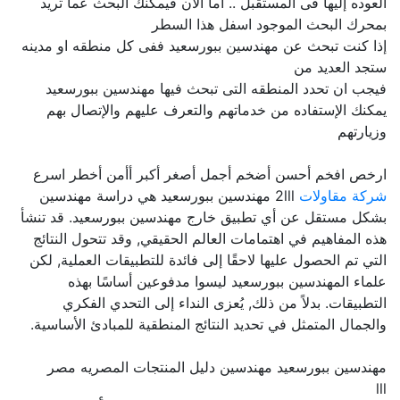
العوده إليها فى المستقبل .. اما الآن فيمكنك البحث عما تريد
بمحرك البحث الموجود اسفل هذا السطر
إذا كنت تبحث عن مهندسين ببورسعيد ففى كل منطقه او مدينه
ستجد العديد من
فيجب ان تحدد المنطقه التى تبحث فيها مهندسين ببورسعيد
يمكنك الإستفاده من خدماتهم والتعرف عليهم والإتصال بهم
وزيارتهم
ارخص افخم أحسن أضخم أجمل أصغر أكبر أأمن أخطر اسرع
شركة مقاولات
2lll مهندسين ببورسعيد هي دراسة مهندسين
بشكل مستقل عن أي تطبيق خارج مهندسين ببورسعيد. قد تنشأ
هذه المفاهيم في اهتمامات العالم الحقيقي, وقد تتحول النتائج
التي تم الحصول عليها لاحقًا إلى فائدة للتطبيقات العملية, لكن
علماء المهندسين ببورسعيد ليسوا مدفوعين أساسًا بهذه
التطبيقات. بدلاً من ذلك, يُعزى النداء إلى التحدي الفكري
والجمال المتمثل في تحديد النتائج المنطقية للمبادئ الأساسية.
مهندسين ببورسعيد مهندسين دليل المنتجات المصريه مصر
lll