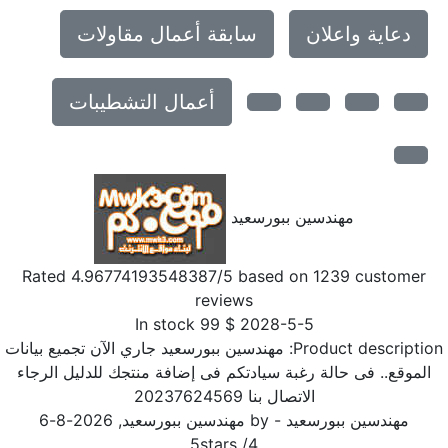
دعاية واعلان
سابقة أعمال مقاولات
أعمال التشطيبات
مهندسين ببورسعيد
Rated
4.96774193548387
/5 based on
1239
customer
reviews
In stock
99
$
2028-5-5
Product descriptio
مهندسين ببورسعيد جاري الآن تجميع بيانات
الموقع.. فى حالة رغبة سيادتكم فى إضافة منتجك للدليل الرجاء
الاتصال بنا 20237624569
مهندسين ببورسعيد
- by
مهندسين ببورسعيد
,
2026-8-6
5
stars
/
4