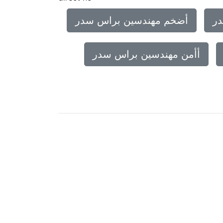
ر
أضخم مهندسين براس سدر
أأمن مهندسين براس سدر