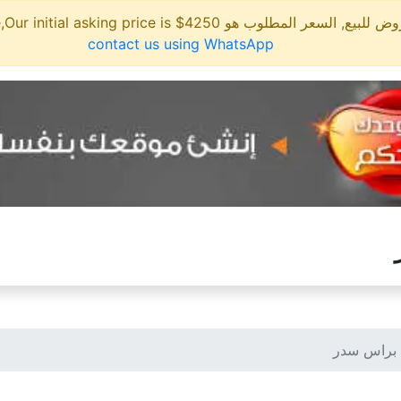
مطلوب هو 4250$ This site is for sale,Our initial asking price is
contact us using WhatsApp
براس سدر