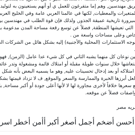
ق مهندسين, وهم إما متفرغون للعمل ي أو أنهم يستعينون به لتوليد 
ن المتغيرات والمعطيات, لكنها في عالمنا العربي عامة وفي الخليج العر
سيرورة تاريخية عميقة الجذور, ولذلك فإن قوة الطلب في مهندسين 
ة التي تعيشها المنطقة, فضلاً عن توسع رقعة مساحة المدن مدعومة بن
حو خاص وعلى مساحات واسعة من .
توجه الاستثمارات (المحلية والأجنبية) إليه بشكل هائل من الشركات 
ين نوعان كل منهما يشبه الثاني في كل شيء عدا عامل (الزمن), فهو
عاشها خلال سنوات طويلة مقبلة أو امتلاك قائمة ومشغولة وتدر عائداً ثاب
متلاكه أو بعد إدخال تحسينات عليه, وهو ما يسميه البعض بأنه شكل م
ل أبرزها الخبرة والممارسة والسعر والموقع, ف لا تزداد قيمتها بشكل 
ع سعرها خلافاً لأخرى مجاورة لها لا لأنها أعلى جودة أو أكبر مساحة, 
واصفات فضلاً عن موقعه.
ريه مصر
حسن أضخم أجمل أصغر أكبر أأمن أخطر اسر