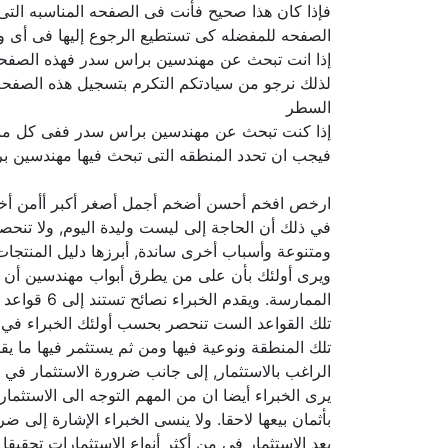
فإذا كان هذا صحيح فأنت فى الصفحه المناسبه الت
الصفحه للمفضله كى تستطيع الرجوع إليها فى أى و
إذا انت تبحث عن مهندسين براس سدر فهذه الصفحه ا
لذلك نرجو من سيادتكم التكرم بتسجيل هذه الصفحه 
السطر
إذا كنت تبحث عن مهندسين براس سدر ففى كل منطق
فيجب ان تحدد المنطقه التى تبحث فيها مهندسين بر
ارخص افخم أحسن أضخم أجمل أصغر أكبر أأمن أ
في ذلك أن الحاجة إلى ليست وليدة اليوم, ولا تنح
ومتنوعة وأسباب أخرى ساندة, أبرزها دليل المنتجات 
ويرى أولئك بأن على من يطرق أبواب مهندسين أن يتح
الممارسة. ويقدم الخبراء نصائح تستند إلى 6 قواعد ضامنة لنتائج جيدة في الحد الأدنى وخلال الظروف الطبيعية للسوق.
تلك القواعد الست تنحصر بحسب أولئك الخبراء في ضر
تلك المنطقة ونوعية فيها ومن ثم يستثمر فيها ما ي
الراغب بالاستثمار, إلى جانب ضرورة الاستثمار في ا
يرى الخبراء أيضا ان من المهم التوجه الى الاستثما
بأثمان بيعها لاحقا. ولا ينسى الخبراء الإشارة إلى
يعد الاستثمار في من أكثر أنواع الاستثمارات تحقيق