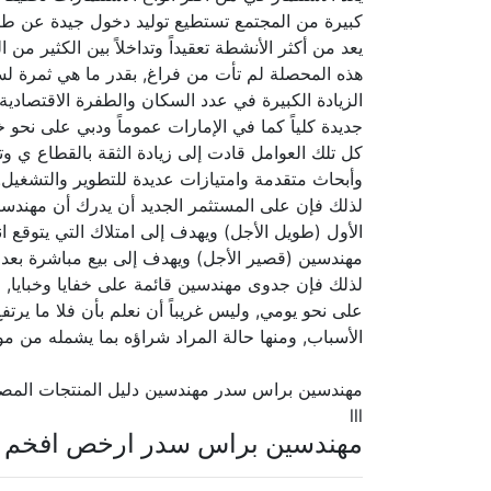
كبيرة من المجتمع تستطيع توليد دخول جيدة عن طري
يعد من أكثر الأنشطة تعقيداً وتداخلاً بين الكثير م
هذه المحصلة لم تأت من فراغ, بقدر ما هي ثمرة ل
الزيادة الكبيرة في عدد السكان والطفرة الاقتصادي
جديدة كلياً كما في الإمارات عموماً ودبي على ن
كل تلك العوامل قادت إلى زيادة الثقة بالقطاع ي و
وأبحاث متقدمة وامتيازات عديدة للتطوير والتشغيل.
لذلك فإن على المستثمر الجديد أن يدرك أن مهندس
الأول (طويل الأجل) ويهدف إلى امتلاك التي يتوقع انت
مهندسين (قصير الأجل) ويهدف إلى بيع مباشرة بعد ا
لذلك فإن جدوى مهندسين قائمة على خفايا وخبايا, لع
على نحو يومي, وليس غريباً أن نعلم بأن فلا ما يرتف
الأسباب, ومنها حالة المراد شراؤه بما يشمله من م
مهندسين براس سدر مهندسين دليل المنتجات المص
lll
مهندسين براس سدر ارخص افخم أ