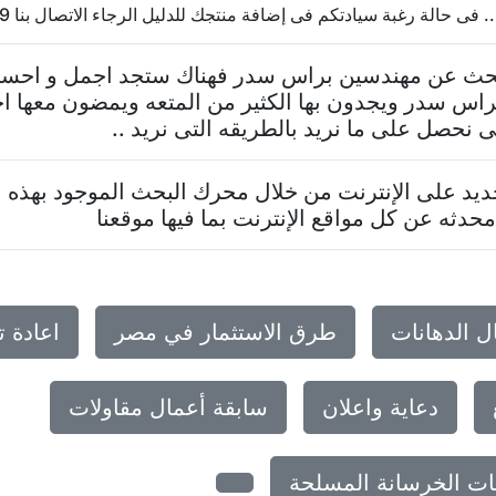
الة رغبة سيادتكم فى إضافة منتجك للدليل الرجاء الاتصال بنا 20237624569
 تبحث عن مهندسين براس سدر فهناك ستجد اجمل و احسن
اس سدر ويجدون بها الكثير من المتعه ويمضون معها ا
نحصل على ما نريد بالطريقه التى نريد ..
د على الإنترنت من خلال محرك البحث الموجود بهذه ا
حدثه عن كل مواقع الإنترنت بما فيها موقعنا
ل الدهانات
طرق الاستثمار في مصر
اعادة 
دعاية واعلان
سابقة أعمال مقاولات
ات الخرسانة المسلحة