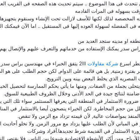
ى تتحدث فى هذا الموضوع .. سيتم تحديث هذه الصفحه فى القريب الع
قت بسهوله فى المرات القادمه
لمخصصه لذلك لكنها للأسف لازالت تحت الإنشاء وسنقوم بتجهيزها بال
فى المفضله لسهولة العوده إليها فى المستقبل .. اما الآن فيمكنك ا
ه او مدينه ستجد العديد من
اس سدر يمكنك الإستفاده من خدماتهم والتعرف عليهم والإتصال بهم 
خطر اسرع
شركة مقاولات
2lll يتفق الخبراء في مهندسين براس سد
صر بفترة زمنية, بل هي قائمة على الدوام, لكن حجم الطلب على هو ا
المصريه الذي يخلط البعض بينه وبين الترويج.
لى بجملة من الصفات, ومنها ما يأتي بحكم الممارسة لتحصيل الخبرة,
ورة الاستثمار في المنطقة التي يعرفها المستثمر سواء تلك التي يعيش
قلل من حجم المخاطرة. لكن الخبراء ينصحون أيضا بالاستثمار في المن
لمنفذ بمواصفات عالية, لأن قيمته تزداد مع الزمن ولا تنقص.
ر في المباني لأن الطلب عليها يزداد مع مرور الزمن, ولا تخلو أحادي
 ضرورة الاستثمار في القديمة شرط تجديدها.أفراد وشركات
ا للأرباح, ومن أكثر الأنشطة الاقتصادية شيوعا بين الناس, فلا يقتص