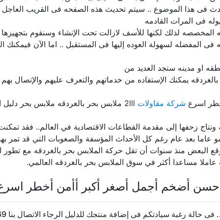
دث فى هذا الموضوع .. سيتم تحديث هذه الصفحه فى القريب العاجل 
له فى المرات القادمه
المخصصه لذلك لكنها للأسف لازالت تحت الإنشاء وسنقوم بتجهيزها بال
فى المفضله لسهولة العوده إليها فى المستقبل .. اما الآن فيمكنك ا
قه او مدينه ستجد العديد من
الغردقه يمكنك الإستفاده من خدماتهم والتعرف عليهم والإتصال بهم و
خطر اسرع
شركة مقاولات
2lll ملابس بحر بالغردقه ملابس بحر دليل المنتجات المصريه مصر
ه ونتاج زحفها إلى مقدمة القطاعات الاقتصادية في العالم.. فقد تمكن
تنمو عاما بعد عام رغم كل الأحداث المؤسفة والصعوبات التي قد تمر ب
توقع البعض منذ سنوات أن تقل حركة الملابس بحر بالغردقه مع تطور ال
 عاملا مساعدا أكثر في سوق الملابس بحر بالغردقه العالمي.
أحسن أضخم أجمل أصغر أكبر أأمن أخطر اسرع
حالة رغبة سيادتكم فى إضافة منتجك للدليل الرجاء الاتصال بنا 20237624569