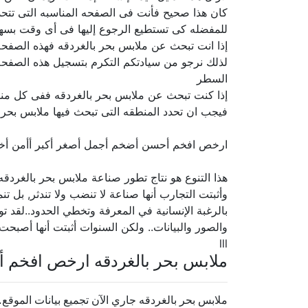
كان هذا صحيح فأنت فى الصفحه المناسبه التى تتح
للمفضله كى تستطيع الرجوع إليها فى أى وقت بسهو
إذا انت تبحث عن ملابس بحر بالغردقه فهذه الصفحه 
لذلك نرجو من سيادتكم التكرم بتسجيل هذه الصفحه 
السطر
إذا كنت تبحث عن ملابس بحر بالغردقه ففى كل منط
فيجب ان تحدد المنطقه التى تبحث فيها ملابس بحر ب
ارخص افخم أحسن أضخم أجمل أصغر أكبر أأمن أ
هذا التنوع هو نتاج تطور صناعة ملابس بحر بالغردق
وأثبتت التجارب أنها صناعة لا تنضب ولا تندثر, بل 
بالرغبة الإنسانية في المعرفة وتخطي الحدود..لقد 
والصور والبيانات.. ولكن السنوات أثبتت أنها أصبحت
lll
ملابس بحر بالغردقه ارخص افخم 
ملابس بحر بالغردقه جاري الآن تجميع بيانات الموقع.. فى 