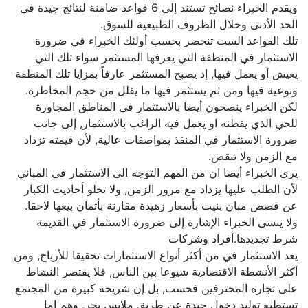
ويقدم الخبراء نصائح تستند إلى 6 قواعد ضامنة لنتائج جيدة في
الحد الأدنى وخلال الظروف الطبيعية للسوق.
تلك القواعد الست تنحصر بحسب أولئك الخبراء في ضرورة
الاستثمار في المنطقة التي يعرفها المستثمر سواء تلك التي
يعيش أو يعمل فيها, إذ يصبح المستثمر عارفاً بمزايا تلك المنطقة
ونوعية فيها ومن ثم يستثمر فيها ما يقلل من حجم المخاطرة.
لكن الخبراء ينصحون أيضا بالاستثمار في المناطق المجاورة
للحي الذي يقطنه او يعمل فيه الراغب بالاستثمار, إلى جانب
ضرورة الاستثمار في المنفذ بمواصفات عالية, لأن قيمته تزداد
مع الزمن ولا تنقص.
يرى الخبراء أيضا ان من المهم التوجه الى الاستثمار في المباني
لأن الطلب عليها يزداد مع مرور الزمن, ولا تخلو أحاديث الكبار
عن قصص مبان بنيت بأسعار زهيدة مقارنة بأثمان بيعها لاحقا.
ولا ينسى الخبراء الإشارة إلى ضرورة الاستثمار في القديمة
شرط تجديدها.أفراد وشركات
يعد الاستثمار في من أكثر أنواع الاستثمارات تحقيقا للأرباح, ومن
أكثر الأنشطة الاقتصادية شيوعا بين الناس, فلا يقتصر النشاط
على تجاره المحترفين فحسب, بل إن شريحة كبيرة من المجتمع
تستطيع توليد دخول جيدة عن طريق ملابس بحر, وهم إما