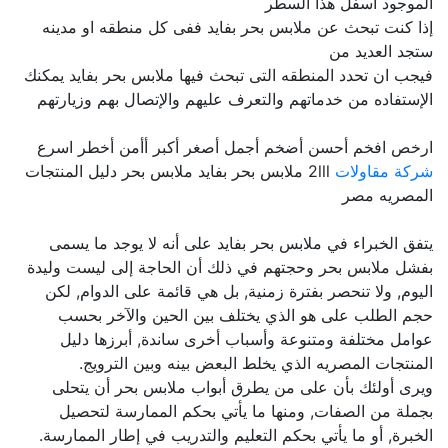
الموجود اسفل هذا السطر
إذا كنت تبحث عن ملابس بحر بفايد ففى كل منطقه او مدينه
ستجد العديد من
فيجب ان تحدد المنطقه التى تبحث فيها ملابس بحر بفايد يمكنك
الإستفاده من خدماتهم والتعرف عليهم والإتصال بهم وزيارتهم
ارخص افخم أحسن أضخم أجمل أصغر أكبر أأمن أخطر اسرع
شركة مقاولات
2lll ملابس بحر بفايد ملابس بحر دليل المنتجات
المصريه مصر
يتفق الخبراء في ملابس بحر بفايد على أنه لا يوجد ما يسمى
بفشل ملابس بحر وحجتهم في ذلك أن الحاجة إلى ليست وليدة
اليوم, ولا تنحصر بفترة زمنية, بل هي قائمة على الدوام, لكن
حجم الطلب على هو الذي يختلف بين الحين والآخر بحسب
عوامل مختلفة ومتنوعة وأسباب أخرى ساندة, أبرزها دليل
المنتجات المصريه الذي يخلط البعض بينه وبين الترويج.
ويرى أولئك بأن على من يطرق أبواب ملابس بحر أن يتحلى
بجملة من الصفات, ومنها ما يأتي بحكم الممارسة لتحصيل
الخبرة, أو ما يأتي بحكم التعليم والتدريب في إطار الممارسة.