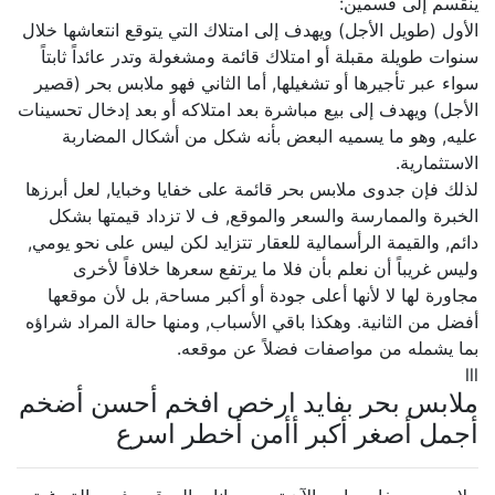
ينقسم إلى قسمين:
الأول (طويل الأجل) ويهدف إلى امتلاك التي يتوقع انتعاشها خلال
سنوات طويلة مقبلة أو امتلاك قائمة ومشغولة وتدر عائداً ثابتاً
سواء عبر تأجيرها أو تشغيلها, أما الثاني فهو ملابس بحر (قصير
الأجل) ويهدف إلى بيع مباشرة بعد امتلاكه أو بعد إدخال تحسينات
عليه, وهو ما يسميه البعض بأنه شكل من أشكال المضاربة
الاستثمارية.
لذلك فإن جدوى ملابس بحر قائمة على خفايا وخبايا, لعل أبرزها
الخبرة والممارسة والسعر والموقع, ف لا تزداد قيمتها بشكل
دائم, والقيمة الرأسمالية للعقار تتزايد لكن ليس على نحو يومي,
وليس غريباً أن نعلم بأن فلا ما يرتفع سعرها خلافاً لأخرى
مجاورة لها لا لأنها أعلى جودة أو أكبر مساحة, بل لأن موقعها
أفضل من الثانية. وهكذا باقي الأسباب, ومنها حالة المراد شراؤه
بما يشمله من مواصفات فضلاً عن موقعه.
lll
ملابس بحر بفايد ارخص افخم أحسن أضخم
أجمل أصغر أكبر أأمن أخطر اسرع