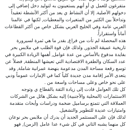
متفرغون للعمل ي أو أنهم يستعينون به لتوليد دخل إضافي إلى
دخولهم الأصلية. إلا أن النشاط ي يعد من أكثر الأنشطة تعقيداً
وتداخلاً بين الكثير من المتغيرات والمعطيات, لكنها في عالمنا
العربي عامة وفي الخليج العربي بشكل خاص من أكثر القطاعات
أماناً واستقراراً.
هذه المحصلة لم تأت من فراغ, بقدر ما هي ثمرة لسيرورة
تاريخية عميقة الجذور, ولذلك فإن قوة الطلب في ملابس بحر
بفايدة مدفوع بالأساس من عدة عوامل, أهمها الزيادة الكبيرة في
عدد السكان والطفرة الاقتصادية التي تعيشها المنطقة, فضلاً عن
توسع رقعة مساحة المدن مدعومة بنهضة عمرانية شاملة, وقد
يتعدى الأمر إقامة مدن جديدة كلياً كما في الإمارات عموماً ودبي
على نحو خاص وعلى مساحات واسعة من .
كل تلك العوامل قادت إلى زيادة الثقة بالقطاع ي وتوجه
الاستثمارات (المحلية والأجنبية) إليه بشكل هائل من الشركات
العملاقة التي تتمتع برساميل ضخمة ودراسات وأبحاث متقدمة
وامتيازات عديدة للتطوير والتشغيل.
لذلك فإن على المستثمر الجديد أن يدرك أن ملابس بحر نوعان
كل منهما يشبه الثاني في كل شيء عدا عامل (الزمن), فهو