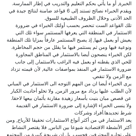
الخبرة, أو ما يأتي بحكم التعليم والتدريب في إطار الممارسة.
ويقدم الخبراء نصائح تستند إلى 6 قواعد ضامنة لنتائج جيدة في
الحد الأدنى وخلال الظروف الطبيعية للسوق.
تلك القواعد الست تنحصر بحسب أولئك الخبراء في ضرورة
الاستثمار في المنطقة التي يعرفها المستثمر سواء تلك التي
يعيش أو يعمل فيها, إذ يصبح المستثمر عارفاً بمزايا تلك المنطقة
ونوعية فيها ومن ثم يستثمر فيها ما يقلل من حجم المخاطرة.
لكن الخبراء ينصحون أيضا بالاستثمار في المناطق المجاورة
للحي الذي يقطنه او يعمل فيه الراغب بالاستثمار, إلى جانب
ضرورة الاستثمار في المنفذ بمواصفات عالية, لأن قيمته تزداد
مع الزمن ولا تنقص.
يرى الخبراء أيضا ان من المهم التوجه الى الاستثمار في المباني
لأن الطلب عليها يزداد مع مرور الزمن, ولا تخلو أحاديث الكبار
عن قصص مبان بنيت بأسعار زهيدة مقارنة بأثمان بيعها لاحقا.
ولا ينسى الخبراء الإشارة إلى ضرورة الاستثمار في القديمة
شرط تجديدها.أفراد وشركات
يعد الاستثمار في من أكثر أنواع الاستثمارات تحقيقا للأرباح, ومن
أكثر الأنشطة الاقتصادية شيوعا بين الناس, فلا يقتصر النشاط
على تجاره المحترفين فحسب, بل إن شريحة كبيرة من المجتمع