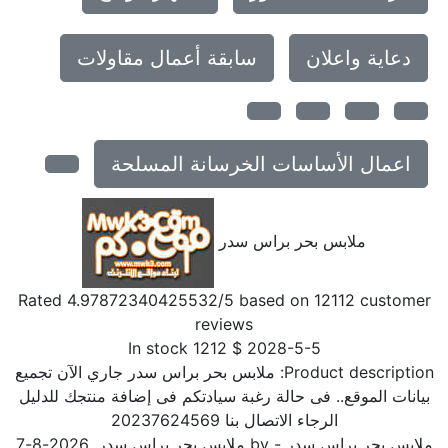
دعاية واعلان
سابقة أعمال مقاولات
اعمال الأساسات الخرسانة المسلحة
ملابس بحر براس سدر
Rated
4.97872340425532
/5 based on
12112
customer
reviews
In stock
1212
$
2028-5-5
Product description
ملابس بحر براس سدر جاري الآن تجميع
بيانات الموقع.. فى حالة رغبة سيادتكم فى إضافة منتجك للدليل
الرجاء الاتصال بنا 20237624569
ملابس بحر براس سدر
- by
ملابس بحر براس سدر
,
2026-8-7