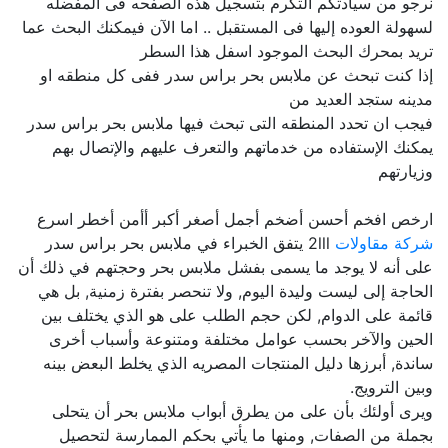
نرجو من سيادتكم التكرم بتسجيل هذه الصفحه فى المفضله
لسهولة العوده إليها فى المستقبل .. اما الآن فيمكنك البحث عما
تريد بمحرك البحث الموجود اسفل هذا السطر
إذا كنت تبحث عن ملابس بحر براس سدر ففى كل منطقه او
مدينه ستجد العديد من
فيجب ان تحدد المنطقه التى تبحث فيها ملابس بحر براس سدر
يمكنك الإستفاده من خدماتهم والتعرف عليهم والإتصال بهم
وزيارتهم
ارخص افخم أحسن أضخم أجمل أصغر أكبر أأمن أخطر اسرع
شركة مقاولات
2lll يتفق الخبراء في ملابس بحر براس سدر
على أنه لا يوجد ما يسمى بفشل ملابس بحر وحجتهم في ذلك أن
الحاجة إلى ليست وليدة اليوم, ولا تنحصر بفترة زمنية, بل هي
قائمة على الدوام, لكن حجم الطلب على هو الذي يختلف بين
الحين والآخر بحسب عوامل مختلفة ومتنوعة وأسباب أخرى
ساندة, أبرزها دليل المنتجات المصريه الذي يخلط البعض بينه
وبين الترويج.
ويرى أولئك بأن على من يطرق أبواب ملابس بحر أن يتحلى
بجملة من الصفات, ومنها ما يأتي بحكم الممارسة لتحصيل