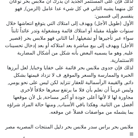
لذلك فإن على المستثمر الجديد أن يدرك أن ملابس بحر نوعان
كل منهما يشبه الثاني في كل شيء عدا عامل (الزمن), فهو
ينقسم إلى قسمين:
الأول (طويل الأجل) ويهدف إلى امتلاك التي يتوقع انتعاشها خلال
سنوات طويلة مقبلة أو امتلاك قائمة ومشغولة وتدر عائداً ثابتاً
سواء عبر تأجيرها أو تشغيلها, أما الثاني فهو ملابس بحر (قصير
الأجل) ويهدف إلى بيع مباشرة بعد امتلاكه أو بعد إدخال تحسينات
عليه, وهو ما يسميه البعض بأنه شكل من أشكال المضاربة
الاستثمارية.
لذلك فإن جدوى ملابس بحر قائمة على خفايا وخبايا, لعل أبرزها
الخبرة والممارسة والسعر والموقع, ف لا تزداد قيمتها بشكل
دائم, والقيمة الرأسمالية للعقار تتزايد لكن ليس على نحو يومي,
وليس غريباً أن نعلم بأن فلا ما يرتفع سعرها خلافاً لأخرى
مجاورة لها لا لأنها أعلى جودة أو أكبر مساحة, بل لأن موقعها
أفضل من الثانية. وهكذا باقي الأسباب, ومنها حالة المراد شراؤه
بما يشمله من مواصفات فضلاً عن موقعه.
ملابس بحر براس سدر ملابس بحر دليل المنتجات المصريه مصر
lll