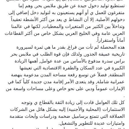
تستطيع توليد دخول جيدة عن طريق ملابس بحر, وهم إما
متفرغون للعمل ي أو أنهم يستعينون به لتوليد دخل إضافي إلى
دخولهم الأصلية. إلا أن النشاط ي يعد من أكثر الأنشطة تعقيداً
وتداخلاً بين الكثير من المتغيرات والمعطيات, لكنها في عالمنا
العربي عامة وفي الخليج العربي بشكل خاص من أكثر القطاعات
أماناً واستقراراً.
هذه المحصلة لم تأت من فراغ, بقدر ما هي ثمرة لسيرورة
تاريخية عميقة الجذور, ولذلك فإن قوة الطلب في ملابس بحر
براس سدرة مدفوع بالأساس من عدة عوامل, أهمها الزيادة
الكبيرة في عدد السكان والطفرة الاقتصادية التي تعيشها
المنطقة, فضلاً عن توسع رقعة مساحة المدن مدعومة بنهضة
عمرانية شاملة, وقد يتعدى الأمر إقامة مدن جديدة كلياً كما في
الإمارات عموماً ودبي على نحو خاص وعلى مساحات واسعة من
.
كل تلك العوامل قادت إلى زيادة الثقة بالقطاع ي وتوجه
الاستثمارات (المحلية والأجنبية) إليه بشكل هائل من الشركات
العملاقة التي تتمتع برساميل ضخمة ودراسات وأبحاث متقدمة
وامتيازات عديدة للتطوير والتشغيل.