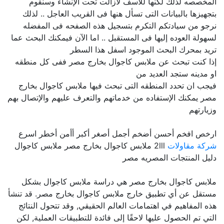
المخصصه لذلك لكنها للأسف لازالت تحت الإنشاء وسنقوم
بتجهيزها بالبيانات التى تسأل هنها فى القريب العاجل .. لذلك
نرجو من سيادتكم التكرم بتسجيل هذه الصفحه فى المفضله
لسهولة العوده إليها فى المستقبل .. اما الآن فيمكنك البحث عما
تريد بمحرك البحث الموجود اسفل هذا السطر
إذا كنت تبحث عن ملابس كاجوال بخارج مصر ففى كل منطقه
او مدينه ستجد العديد من
فيجب ان تحدد المنطقه التى تبحث فيها ملابس كاجوال بخارج
مصر يمكنك الإستفاده من خدماتهم والتعرف عليهم والإتصال بهم
وزيارتهم
ارخص افخم أحسن أضخم أجمل أصغر أكبر أأمن أخطر اسرع
شركة مقاولات
2lll ملابس كاجوال بخارج مصر ملابس كاجوال
دليل المنتجات المصريه مصر
ملابس كاجوال بخارج مصر هي دراسة ملابس كاجوال بشكل
مستقل عن أي تطبيق خارج ملابس كاجوال بخارج مصر. قد تنشأ
هذه المفاهيم في اهتمامات العالم الحقيقي, وقد تتحول النتائج
التي تم الحصول عليها لاحقًا إلى فائدة للتطبيقات العملية, لكن