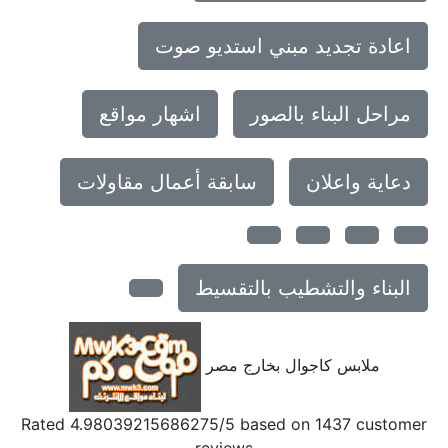
اعادة تجديد مبني استديو صوت
مراحل البناء بالصور
اشهار مواقع
دعاية واعلان
سابقة أعمال مقاولات
البناء والتشطيب بالتقسيط
ملابس كاجوال بخارج مصر
Rated
4.98039215686275
/5 based on
1437
customer