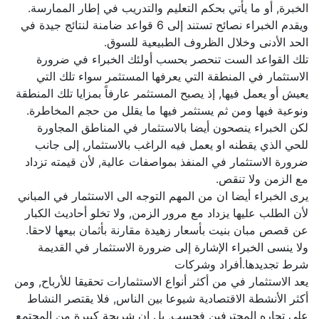
الخبرة, أو ما يأتي بحكم التعليم والتدريب في إطار الممارسة.
ويقدم الخبراء نصائح تستند إلى 6 قواعد ضامنة لنتائج جيدة في
الحد الأدنى وخلال الظروف الطبيعية للسوق.
تلك القواعد الست تنحصر بحسب أولئك الخبراء في ضرورة
الاستثمار في المنطقة التي يعرفها المستثمر سواء تلك التي
يعيش أو يعمل فيها, إذ يصبح المستثمر عارفاً بمزايا تلك المنطقة
ونوعية فيها ومن ثم يستثمر فيها ما يقلل من حجم المخاطرة.
لكن الخبراء ينصحون أيضا بالاستثمار في المناطق المجاورة
للحي الذي يقطنه او يعمل فيه الراغب بالاستثمار, إلى جانب
ضرورة الاستثمار في المنفذ بمواصفات عالية, لأن قيمته تزداد
مع الزمن ولا تنقص.
يرى الخبراء أيضا ان من المهم التوجه الى الاستثمار في المباني
لأن الطلب عليها يزداد مع مرور الزمن, ولا تخلو أحاديث الكبار
عن قصص مبان بنيت بأسعار زهيدة مقارنة بأثمان بيعها لاحقا.
ولا ينسى الخبراء الإشارة إلى ضرورة الاستثمار في القديمة
شرط تجديدها.أفراد وشركات
يعد الاستثمار في من أكثر أنواع الاستثمارات تحقيقا للأرباح, ومن
أكثر الأنشطة الاقتصادية شيوعا بين الناس, فلا يقتصر النشاط
على تجاره المحترفين فحسب, بل إن شريحة كبيرة من المجتمع