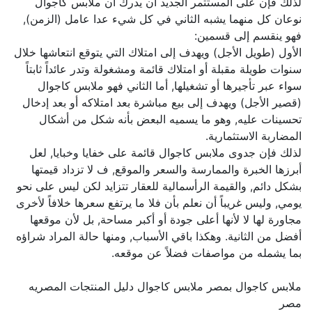
لذلك فإن على المستثمر الجديد أن يدرك أن ملابس كاجوال
نوعان كل منهما يشبه الثاني في كل شيء عدا عامل (الزمن),
فهو ينقسم إلى قسمين:
الأول (طويل الأجل) ويهدف إلى امتلاك التي يتوقع انتعاشها خلال
سنوات طويلة مقبلة أو امتلاك قائمة ومشغولة وتدر عائداً ثابتاً
سواء عبر تأجيرها أو تشغيلها, أما الثاني فهو ملابس كاجوال
(قصير الأجل) ويهدف إلى بيع مباشرة بعد امتلاكه أو بعد إدخال
تحسينات عليه, وهو ما يسميه البعض بأنه شكل من أشكال
المضاربة الاستثمارية.
لذلك فإن جدوى ملابس كاجوال قائمة على خفايا وخبايا, لعل
أبرزها الخبرة والممارسة والسعر والموقع, ف لا تزداد قيمتها
بشكل دائم, والقيمة الرأسمالية للعقار تتزايد لكن ليس على نحو
يومي, وليس غريباً أن نعلم بأن فلا ما يرتفع سعرها خلافاً لأخرى
مجاورة لها لا لأنها أعلى جودة أو أكبر مساحة, بل لأن موقعها
أفضل من الثانية. وهكذا باقي الأسباب, ومنها حالة المراد شراؤه
بما يشمله من مواصفات فضلاً عن موقعه.
ملابس كاجوال بمصر ملابس كاجوال دليل المنتجات المصريه
مصر