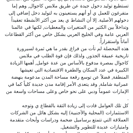
تستطيع توليد دخول جيدة عن طريق ملابس كاجوال, وهم إما
متفرغون للعمل ي أو أنهم يستعينون به لتوليد دخل إضافي إلى
دخولهم الأصلية. إلا أن النشاط ي يعد من أكثر الأنشطة تعقيداً
وتداخلاً بين الكثير من المتغيرات والمعطيات, لكنها في عالمنا
العربي عامة وفي الخليج العربي بشكل خاص من أكثر القطاعات
أماناً واستقراراً.
هذه المحصلة لم تأت من فراغ, بقدر ما هي ثمرة لسيرورة
تاريخية عميقة الجذور, ولذلك فإن قوة الطلب في ملابس
كاجوال بمصرة مدفوع بالأساس من عدة عوامل, أهمها الزيادة
الكبيرة في عدد السكان والطفرة الاقتصادية التي تعيشها
المنطقة, فضلاً عن توسع رقعة مساحة المدن مدعومة بنهضة
عمرانية شاملة, وقد يتعدى الأمر إقامة مدن جديدة كلياً كما في
الإمارات عموماً ودبي على نحو خاص وعلى مساحات واسعة من
.
كل تلك العوامل قادت إلى زيادة الثقة بالقطاع ي وتوجه
الاستثمارات (المحلية والأجنبية) إليه بشكل هائل من الشركات
العملاقة التي تتمتع برساميل ضخمة ودراسات وأبحاث متقدمة
وامتيازات عديدة للتطوير والتشغيل.