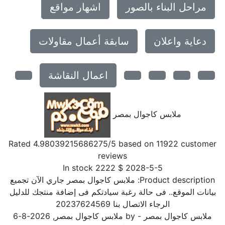
مراحل البناء بالصور
اشهار مواقع
دعاية واعلان
سابقة أعمال مقاولات
اعمال النقاشة
ملابس كاجوال بمصر
Rated
4.98039215686275
/5 based on
11922
customer
reviews
In stock
2222
$
2028-5-5
Product description:
ملابس كاجوال بمصر جاري الآن تجميع
بيانات الموقع.. فى حالة رغبة سيادتكم فى إضافة منتجك للدليل
الرجاء الاتصال بنا 20237624569
ملابس كاجوال بمصر
- by
ملابس كاجوال بمصر
,
2026-8-6