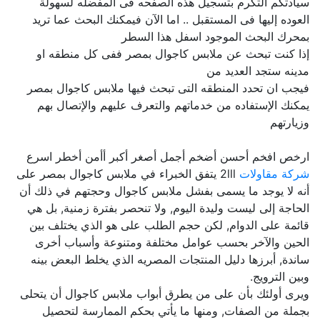
سيادتكم التكرم بتسجيل هذه الصفحه فى المفضله لسهولة
العوده إليها فى المستقبل .. اما الآن فيمكنك البحث عما تريد
بمحرك البحث الموجود اسفل هذا السطر
إذا كنت تبحث عن ملابس كاجوال بمصر ففى كل منطقه او
مدينه ستجد العديد من
فيجب ان تحدد المنطقه التى تبحث فيها ملابس كاجوال بمصر
يمكنك الإستفاده من خدماتهم والتعرف عليهم والإتصال بهم
وزيارتهم
ارخص افخم أحسن أضخم أجمل أصغر أكبر أأمن أخطر اسرع
شركة مقاولات
2lll يتفق الخبراء في ملابس كاجوال بمصر على
أنه لا يوجد ما يسمى بفشل ملابس كاجوال وحجتهم في ذلك أن
الحاجة إلى ليست وليدة اليوم, ولا تنحصر بفترة زمنية, بل هي
قائمة على الدوام, لكن حجم الطلب على هو الذي يختلف بين
الحين والآخر بحسب عوامل مختلفة ومتنوعة وأسباب أخرى
ساندة, أبرزها دليل المنتجات المصريه الذي يخلط البعض بينه
وبين الترويج.
ويرى أولئك بأن على من يطرق أبواب ملابس كاجوال أن يتحلى
بجملة من الصفات, ومنها ما يأتي بحكم الممارسة لتحصيل