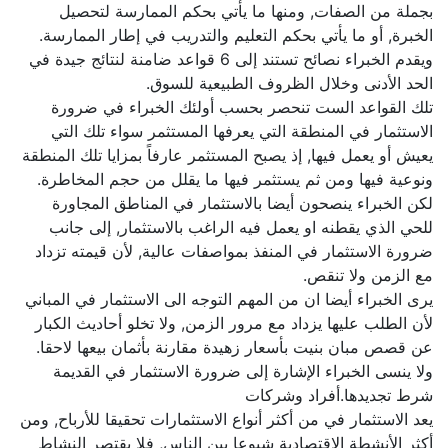
بجملة من الصفات, ومنها ما يأتي بحكم الممارسة لتحصيل
الخبرة, أو ما يأتي بحكم التعليم والتدريب في إطار الممارسة.
ويقدم الخبراء نصائح تستند إلى 6 قواعد ضامنة لنتائج جيدة في
الحد الأدنى وخلال الظروف الطبيعية للسوق.
تلك القواعد الست تنحصر بحسب أولئك الخبراء في ضرورة
الاستثمار في المنطقة التي يعرفها المستثمر سواء تلك التي
يعيش أو يعمل فيها, إذ يصبح المستثمر عارفاً بمزايا تلك المنطقة
ونوعية فيها ومن ثم يستثمر فيها ما يقلل من حجم المخاطرة.
لكن الخبراء ينصحون أيضا بالاستثمار في المناطق المجاورة
للحي الذي يقطنه او يعمل فيه الراغب بالاستثمار, إلى جانب
ضرورة الاستثمار في المنفذ بمواصفات عالية, لأن قيمته تزداد
مع الزمن ولا تنقص.
يرى الخبراء أيضا ان من المهم التوجه الى الاستثمار في المباني
لأن الطلب عليها يزداد مع مرور الزمن, ولا تخلو أحاديث الكبار
عن قصص مبان بنيت بأسعار زهيدة مقارنة بأثمان بيعها لاحقا.
ولا ينسى الخبراء الإشارة إلى ضرورة الاستثمار في القديمة
شرط تجديدها.أفراد وشركات
يعد الاستثمار في من أكثر أنواع الاستثمارات تحقيقا للأرباح, ومن
أكثر الأنشطة الاقتصادية شيوعا بين الناس, فلا يقتصر النشاط