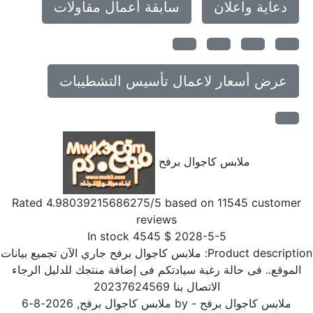
دعاية واعلان
سابقة أعمال مقاولات
عرض أسعار لاعمال تأسيس التشطيبات
ملابس كاجوال برفح
Rated
4.98039215686275
/5 based on
11545
customer
reviews
In stock
4545
$
2028-5-5
Product descriptio
ملابس كاجوال برفح جاري الآن تجميع بيانات
الموقع.. فى حالة رغبة سيادتكم فى إضافة منتجك للدليل الرجاء
الاتصال بنا 20237624569
ملابس كاجوال برفح
- by
ملابس كاجوال برفح
,
2026-8-6