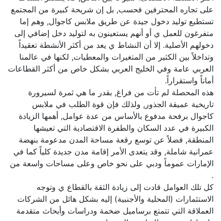
على تجاره المحترفين فحسب, بل إن شريحة كبيرة من المجتمع
تستطيع توليد دخول جيدة عن طريق ملابس كاجوال, وهم إما
متفرغون للعمل ي أو أنهم يستعينون به لتوليد دخل إضافي إلى
دخولهم الأصلية. إلا أن النشاط ي يعد من أكثر الأنشطة تعقيداً
وتداخلاً بين الكثير من المتغيرات والمعطيات, لكنها في عالمنا
العربي عامة وفي الخليج العربي بشكل خاص من أكثر القطاعات
أماناً واستقراراً.
هذه المحصلة لم تأت من فراغ, بقدر ما هي ثمرة لسيرورة
تاريخية عميقة الجذور, ولذلك فإن قوة الطلب في ملابس
كاجوال برفحة مدفوع بالأساس من عدة عوامل, أهمها الزيادة
الكبيرة في عدد السكان والطفرة الاقتصادية التي تعيشها
المنطقة, فضلاً عن توسع رقعة مساحة المدن مدعومة بنهضة
عمرانية شاملة, وقد يتعدى الأمر إقامة مدن جديدة كلياً كما في
الإمارات عموماً ودبي على نحو خاص وعلى مساحات واسعة من
.
كل تلك العوامل قادت إلى زيادة الثقة بالقطاع ي وتوجه
الاستثمارات (المحلية والأجنبية) إليه بشكل هائل من الشركات
العملاقة التي تتمتع برساميل ضخمة ودراسات وأبحاث متقدمة