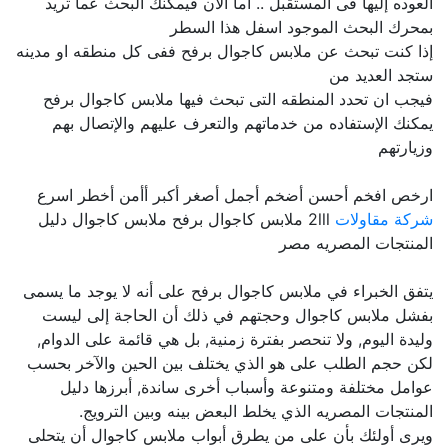
العوده إليها فى المستقبل .. اما الآن فيمكنك البحث عما تريد
بمحرك البحث الموجود اسفل هذا السطر
إذا كنت تبحث عن ملابس كاجوال برفح ففى كل منطقه او مدينه
ستجد العديد من
فيجب ان تحدد المنطقه التى تبحث فيها ملابس كاجوال برفح
يمكنك الإستفاده من خدماتهم والتعرف عليهم والإتصال بهم
وزيارتهم
ارخص افخم أحسن أضخم أجمل أصغر أكبر أأمن أخطر اسرع
شركة مقاولات
2lll ملابس كاجوال برفح ملابس كاجوال دليل
المنتجات المصريه مصر
يتفق الخبراء في ملابس كاجوال برفح على أنه لا يوجد ما يسمى
بفشل ملابس كاجوال وحجتهم في ذلك أن الحاجة إلى ليست
وليدة اليوم, ولا تنحصر بفترة زمنية, بل هي قائمة على الدوام,
لكن حجم الطلب على هو الذي يختلف بين الحين والآخر بحسب
عوامل مختلفة ومتنوعة وأسباب أخرى ساندة, أبرزها دليل
المنتجات المصريه الذي يخلط البعض بينه وبين الترويج.
ويرى أولئك بأن على من يطرق أبواب ملابس كاجوال أن يتحلى