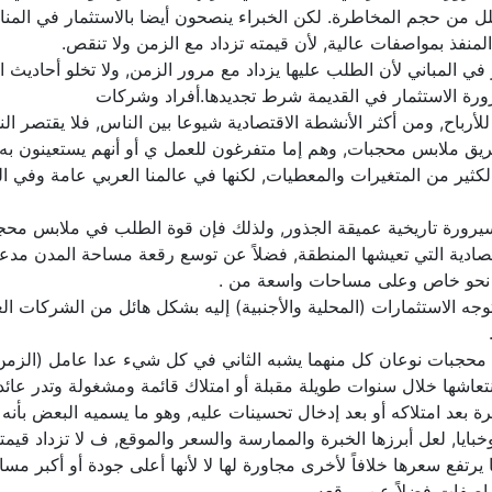
قلل من حجم المخاطرة. لكن الخبراء ينصحون أيضا بالاستثمار في المن
لمنفذ بمواصفات عالية, لأن قيمته تزداد مع الزمن ولا تنقص.
ر في المباني لأن الطلب عليها يزداد مع مرور الزمن, ولا تخلو أحادي
 ضرورة الاستثمار في القديمة شرط تجديدها.أفراد وشركات
ا للأرباح, ومن أكثر الأنشطة الاقتصادية شيوعا بين الناس, فلا يقتص
ق ملابس محجبات, وهم إما متفرغون للعمل ي أو أنهم يستعينون به لت
ن الكثير من المتغيرات والمعطيات, لكنها في عالمنا العربي عامة وفي 
سيرورة تاريخية عميقة الجذور, ولذلك فإن قوة الطلب في ملابس مح
قتصادية التي تعيشها المنطقة, فضلاً عن توسع رقعة مساحة المدن مدعو
لى نحو خاص وعلى مساحات واسعة من .
توجه الاستثمارات (المحلية والأجنبية) إليه بشكل هائل من الشركات 
 محجبات نوعان كل منهما يشبه الثاني في كل شيء عدا عامل (الزمن
عاشها خلال سنوات طويلة مقبلة أو امتلاك قائمة ومشغولة وتدر عائداً ثاب
بعد امتلاكه أو بعد إدخال تحسينات عليه, وهو ما يسميه البعض بأنه
ا, لعل أبرزها الخبرة والممارسة والسعر والموقع, ف لا تزداد قيمتها 
يرتفع سعرها خلافاً لأخرى مجاورة لها لا لأنها أعلى جودة أو أكبر مسا
واصفات فضلاً عن موقعه.