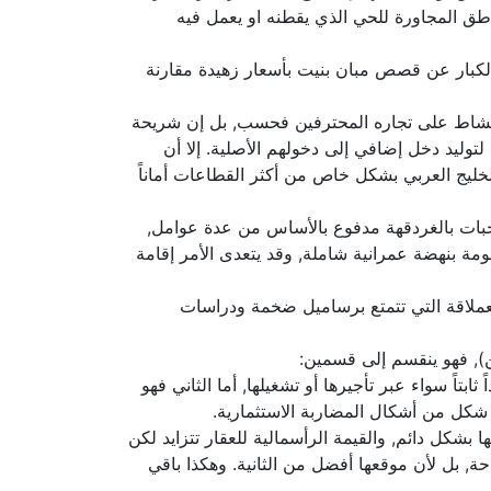
اطق المجاورة للحي الذي يقطنه او يعمل فيه
ث الكبار عن قصص مبان بنيت بأسعار زهيدة مقارنة
ر النشاط على تجاره المحترفين فحسب, بل إن شريحة
وليد دخل إضافي إلى دخولهم الأصلية. إلا أن
الخليج العربي بشكل خاص من أكثر القطاعات أماناً
جبات بالغردقهة مدفوع بالأساس من عدة عوامل,
مة بنهضة عمرانية شاملة, وقد يتعدى الأمر إقامة
العملاقة التي تتمتع برساميل ضخمة ودراسات
), فهو ينقسم إلى قسمين:
تاً سواء عبر تأجيرها أو تشغيلها, أما الثاني فهو
 شكل من أشكال المضاربة الاستثمارية.
بشكل دائم, والقيمة الرأسمالية للعقار تتزايد لكن
حة, بل لأن موقعها أفضل من الثانية. وهكذا باقي