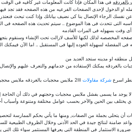
بالغردقه
فى هذا المكان فإذا كانت المعلومات غير كافيه فى الوقت ال
ه او الدخول لإحدى الصفحات الفرعيه من هذه الصفحه فقد تجد فيها 
لن عن نفسك الرجاء الإتصال بنا كى نضيف بياناتك وإذا كنت تبحث فنعت
اسبه التى تتحدث فى هذا الموضوع .. سيتم تحديث هذه الصفحه فى ال
أى وقت بسهوله فى المرات القادمه
حه المخصصه لذلك لكنها للأسف لازالت تحت الإنشاء وسنقوم بتجهيزها
فى المفضله لسهولة العوده إليها فى المستقبل .. اما الآن فيمكنك ا
 منطقه او مدينه ستجد العديد من
ات بالغردقه يمكنك الإستفاده من خدماتهم والتعرف عليهم والإتصال 
خطر اسرع
شركة مقاولات
2lll ملابس محجبات بالغردقه ملابس محجبات دليل المنتجات المصريه مصر
لا يوجد ما يسمى بفشل ملابس محجبات وحجتهم في ذلك أن الحاجة إلى 
 يختلف بين الحين والآخر بحسب عوامل مختلفة ومتنوعة وأسباب أخر
أن يتحلى بجملة من الصفات, ومنها ما يأتي بحكم الممارسة لتحصيل ا
ورة الاستثمار في المنطقة التي يعرفها المستثمر سواء تلك التي يعيش