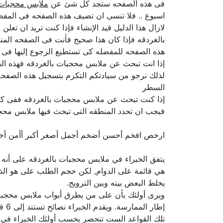
فى هذه الصفحه ستجد كل شئ عن
ملابس محجبات 
اسبوع .. فلا تنسى ان تضيف هذه الصفحه فى المفضل
لازال هذا الدليل قيد الإنشاء فإذا كنت تريد ان تع
بالغردقه فإذا كان هذا صحيح فأنت فى الصفحه المن
هذه الصفحه للمفضله كى تستطيع الرجوع إليها فى 
إذا انت تبحث عن ملابس محجبات بالغردقه فهذه الصف
لذلك نرجو من سيادتكم التكرم بتسجيل هذه الصفحه 
السطر
إذا كنت تبحث عن ملابس محجبات بالغردقه ففى كل
فيجب ان تحدد المنطقه التى تبحث فيها ملابس محجب
ارخص افخم أحسن أضخم أجمل أصغر أكبر أأمن أ
يتفق الخبراء في ملابس محجبات بالغردقه على أنه 
هي قائمة على الدوام, لكن حجم الطلب على هو الذي
يخلط البعض بينه وبين الترويج.
ويرى أولئك بأن على من يطرق أبواب ملابس محجبات 
إطار الممارسة. ويقدم الخبراء نصائح تستند إلى 6 قواعد ضامنة لنتائج جيدة في الحد الأدنى وخلال الظروف الطبيعية للسوق.
تلك القواعد الست تنحصر بحسب أولئك الخبراء في ضر