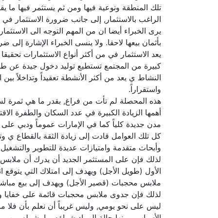
تلك المنطقة ونوعية فيها ومن ثم يستثمر فيها ما ي
الراغب بالاستثمار, إلى جانب ضرورة الاستثمار في ا
يرى الخبراء أيضا ان من المهم التوجه الى الاستثما
بأثمان بيعها لاحقا. ولا ينسى الخبراء الإشارة إلى
يعد الاستثمار في من أكثر أنواع الاستثمارات تحقيق
كبيرة من المجتمع تستطيع توليد دخول جيدة عن طري
النشاط ي يعد من أكثر الأنشطة تعقيداً وتداخلاً بي
واستقراراً.
هذه المحصلة لم تأت من فراغ, بقدر ما هي ثمرة ل
أهمها الزيادة الكبيرة في عدد السكان والطفرة الا
مدن جديدة كلياً كما في الإمارات عموماً ودبي ع
كل تلك العوامل قادت إلى زيادة الثقة بالقطاع ي و
وأبحاث متقدمة وامتيازات عديدة للتطوير والتشغيل.
لذلك فإن على المستثمر الجديد أن يدرك أن ملابس
الأول (طويل الأجل) ويهدف إلى امتلاك التي يتوقع انت
ملابس محجبات (قصير الأجل) ويهدف إلى بيع مباشرة 
لذلك فإن جدوى ملابس محجبات قائمة على خفايا وخباي
ليس على نحو يومي, وليس غريباً أن نعلم بأن فلا ما 
الأسباب, ومنها حالة المراد شراؤه بما يشمله من م