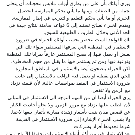
ويرى أولئك بأن على من يطرق أبواب ملابس محجبات أن يتحلى
بجملة من الصفات, ومنها ما يأتي بحكم الممارسة لتحصيل
الخبرة, أو ما يأتي بحكم التعليم والتدريب في إطار الممارسة.
ويقدم الخبراء نصائح تستند إلى 6 قواعد ضامنة لنتائج جيدة في
الحد الأدنى وخلال الظروف الطبيعية للسوق.
تلك القواعد الست تنحصر بحسب أولئك الخبراء في ضرورة
الاستثمار في المنطقة التي يعرفها المستثمر سواء تلك التي
يعيش أو يعمل فيها, إذ يصبح المستثمر عارفاً بمزايا تلك المنطقة
ونوعية فيها ومن ثم يستثمر فيها ما يقلل من حجم المخاطرة.
لكن الخبراء ينصحون أيضا بالاستثمار في المناطق المجاورة
للحي الذي يقطنه او يعمل فيه الراغب بالاستثمار, إلى جانب
ضرورة الاستثمار في المنفذ بمواصفات عالية, لأن قيمته تزداد
مع الزمن ولا تنقص.
يرى الخبراء أيضا ان من المهم التوجه الى الاستثمار في المباني
لأن الطلب عليها يزداد مع مرور الزمن, ولا تخلو أحاديث الكبار
عن قصص مبان بنيت بأسعار زهيدة مقارنة بأثمان بيعها لاحقا.
ولا ينسى الخبراء الإشارة إلى ضرورة الاستثمار في القديمة
شرط تجديدها.أفراد وشركات
يعد الاستثمار في من أكثر أنواع الاستثمارات تحقيقا للأرباح, ومن