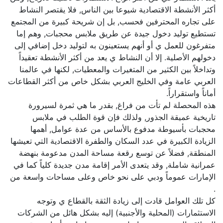
أكثر الأنشطة الاقتصادية شيوعا بين الناس, فلا يقتصر النشاط
على تجاره المحترفين فحسب, بل إن شريحة كبيرة من المجتمع
تستطيع توليد دخول جيدة عن طريق ملابس محجبات, وهم إما
متفرغون للعمل ي أو أنهم يستعينون به لتوليد دخل إضافي إلى
دخولهم الأصلية. إلا أن النشاط ي يعد من أكثر الأنشطة تعقيداً
وتداخلاً بين الكثير من المتغيرات والمعطيات, لكنها في عالمنا
العربي عامة وفي الخليج العربي بشكل خاص من أكثر القطاعات
أماناً واستقراراً.
هذه المحصلة لم تأت من فراغ, بقدر ما هي ثمرة لسيرورة
تاريخية عميقة الجذور, ولذلك فإن قوة الطلب في ملابس
محجبات بأسيوطة مدفوع بالأساس من عدة عوامل, أهمها
الزيادة الكبيرة في عدد السكان والطفرة الاقتصادية التي تعيشها
المنطقة, فضلاً عن توسع رقعة مساحة المدن مدعومة بنهضة
عمرانية شاملة, وقد يتعدى الأمر إقامة مدن جديدة كلياً كما في
الإمارات عموماً ودبي على نحو خاص وعلى مساحات واسعة من
.
كل تلك العوامل قادت إلى زيادة الثقة بالقطاع ي وتوجه
الاستثمارات (المحلية والأجنبية) إليه بشكل هائل من الشركات