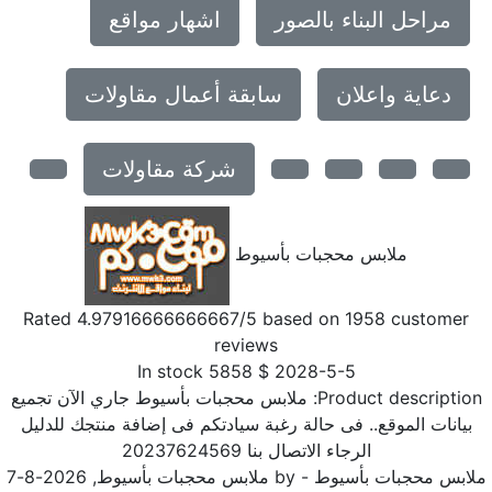
مراحل البناء بالصور
اشهار مواقع
دعاية واعلان
سابقة أعمال مقاولات
شركة مقاولات
ملابس محجبات بأسيوط
Rated
4.97916666666667
/5 based on
1958
customer
reviews
In stock
5858
$
2028-5-5
Product description
ملابس محجبات بأسيوط جاري الآن تجميع
بيانات الموقع.. فى حالة رغبة سيادتكم فى إضافة منتجك للدليل
الرجاء الاتصال بنا 20237624569
ابس محجبات بأسيوط
- by
ملابس محجبات بأسيوط
,
2026-8-7