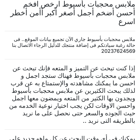
ملابس محجبات بأسيوط ارخص افخم
أحسن أضخم أجمل أصغر أكبر أأمن أخطر
اسرع
ملابس محجبات بأسيوط جاري الآن تجميع بيانات الموقع.. فى
حالة رغبة سيادتكم فى إضافة منتجك للدليل الرجاء الاتصال بنا
20237624569
إذا كنت تبحث عن التميز و المتعه فإنك تبحث عن
ملابس محجبات بأسيوط فهناك ستجد اجمل و
احسن ما يمكنك مشاهدته والإستمتاع به عن قرب
لذلك يبحث الكثيرين عن ملابس محجبات بأسيوط
ويجدون بها الكثير من المتعه ويمضون معها اجمل
واحسن الاوقات لكن يجب اختيار نوعية الخدمه من
حيث الجوده والسعر حتى نحصل على ما نريد
بالطريقه التى نريد ..
يمكنك فى أى وقت البحث عن كل ماهو جديد على