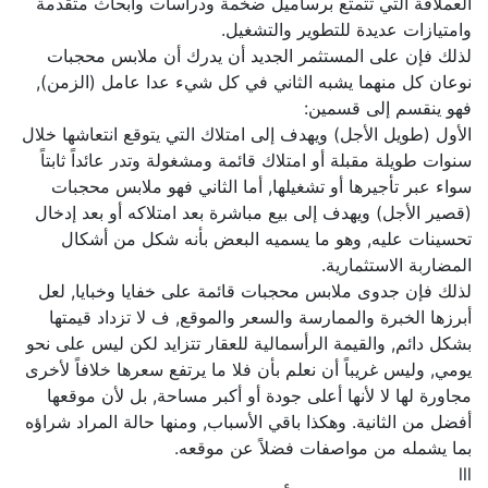
العملاقة التي تتمتع برساميل ضخمة ودراسات وأبحاث متقدمة
وامتيازات عديدة للتطوير والتشغيل.
لذلك فإن على المستثمر الجديد أن يدرك أن ملابس محجبات
نوعان كل منهما يشبه الثاني في كل شيء عدا عامل (الزمن),
فهو ينقسم إلى قسمين:
الأول (طويل الأجل) ويهدف إلى امتلاك التي يتوقع انتعاشها خلال
سنوات طويلة مقبلة أو امتلاك قائمة ومشغولة وتدر عائداً ثابتاً
سواء عبر تأجيرها أو تشغيلها, أما الثاني فهو ملابس محجبات
(قصير الأجل) ويهدف إلى بيع مباشرة بعد امتلاكه أو بعد إدخال
تحسينات عليه, وهو ما يسميه البعض بأنه شكل من أشكال
المضاربة الاستثمارية.
لذلك فإن جدوى ملابس محجبات قائمة على خفايا وخبايا, لعل
أبرزها الخبرة والممارسة والسعر والموقع, ف لا تزداد قيمتها
بشكل دائم, والقيمة الرأسمالية للعقار تتزايد لكن ليس على نحو
يومي, وليس غريباً أن نعلم بأن فلا ما يرتفع سعرها خلافاً لأخرى
مجاورة لها لا لأنها أعلى جودة أو أكبر مساحة, بل لأن موقعها
أفضل من الثانية. وهكذا باقي الأسباب, ومنها حالة المراد شراؤه
بما يشمله من مواصفات فضلاً عن موقعه.
lll