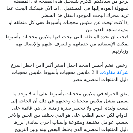
نرجو من سيادتكم التكرم بتسجيل هذه الصفحه فى المفضله
لسهولة العوده إليها فى المستقبل .. اما الآن فيمكنك البحث عما
تريد بمحرك البحث الموجود اسفل هذا السطر
إذا كنت تبحث عن ملابس محجبات بأسيوط ففى كل منطقه او
مدينه ستجد العديد من
فيجب ان تحدد المنطقه التى تبحث فيها ملابس محجبات بأسيوط
يمكنك الإستفاده من خدماتهم والتعرف عليهم والإتصال بهم
وزيارتهم
ارخص افخم أحسن أضخم أجمل أصغر أكبر أأمن أخطر اسرع
شركة مقاولات
2lll ملابس محجبات بأسيوط ملابس محجبات
دليل المنتجات المصريه مصر
يتفق الخبراء في ملابس محجبات بأسيوط على أنه لا يوجد ما
يسمى بفشل ملابس محجبات وحجتهم في ذلك أن الحاجة إلى
ليست وليدة اليوم, ولا تنحصر بفترة زمنية, بل هي قائمة على
الدوام, لكن حجم الطلب على هو الذي يختلف بين الحين والآخر
بحسب عوامل مختلفة ومتنوعة وأسباب أخرى ساندة, أبرزها
دليل المنتجات المصريه الذي يخلط البعض بينه وبين الترويج.