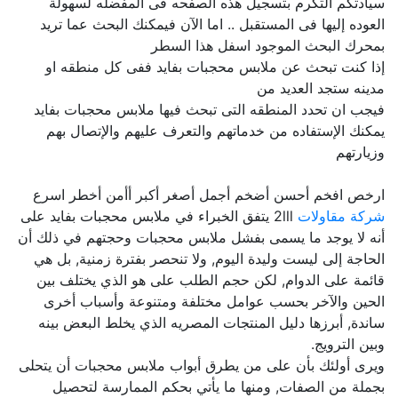
سيادتكم التكرم بتسجيل هذه الصفحه فى المفضله لسهولة
العوده إليها فى المستقبل .. اما الآن فيمكنك البحث عما تريد
بمحرك البحث الموجود اسفل هذا السطر
إذا كنت تبحث عن ملابس محجبات بفايد ففى كل منطقه او
مدينه ستجد العديد من
فيجب ان تحدد المنطقه التى تبحث فيها ملابس محجبات بفايد
يمكنك الإستفاده من خدماتهم والتعرف عليهم والإتصال بهم
وزيارتهم
ارخص افخم أحسن أضخم أجمل أصغر أكبر أأمن أخطر اسرع
شركة مقاولات
2lll يتفق الخبراء في ملابس محجبات بفايد على
أنه لا يوجد ما يسمى بفشل ملابس محجبات وحجتهم في ذلك أن
الحاجة إلى ليست وليدة اليوم, ولا تنحصر بفترة زمنية, بل هي
قائمة على الدوام, لكن حجم الطلب على هو الذي يختلف بين
الحين والآخر بحسب عوامل مختلفة ومتنوعة وأسباب أخرى
ساندة, أبرزها دليل المنتجات المصريه الذي يخلط البعض بينه
وبين الترويج.
ويرى أولئك بأن على من يطرق أبواب ملابس محجبات أن يتحلى
بجملة من الصفات, ومنها ما يأتي بحكم الممارسة لتحصيل