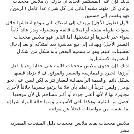
لذلك فإن على المستثمر الجديد أن يدرك أن ملابس محجبات
نوعان كل منهما يشبه الثاني في كل شيء عدا عامل (الزمن),
فهو ينقسم إلى قسمين:
الأول (طويل الأجل) ويهدف إلى امتلاك التي يتوقع انتعاشها خلال
سنوات طويلة مقبلة أو امتلاك قائمة ومشغولة وتدر عائداً ثابتاً
سواء عبر تأجيرها أو تشغيلها, أما الثاني فهو ملابس محجبات
(قصير الأجل) ويهدف إلى بيع مباشرة بعد امتلاكه أو بعد إدخال
تحسينات عليه, وهو ما يسميه البعض بأنه شكل من أشكال
المضاربة الاستثمارية.
لذلك فإن جدوى ملابس محجبات قائمة على خفايا وخبايا, لعل
أبرزها الخبرة والممارسة والسعر والموقع, ف لا تزداد قيمتها
بشكل دائم, والقيمة الرأسمالية للعقار تتزايد لكن ليس على نحو
يومي, وليس غريباً أن نعلم بأن فلا ما يرتفع سعرها خلافاً لأخرى
مجاورة لها لا لأنها أعلى جودة أو أكبر مساحة, بل لأن موقعها
أفضل من الثانية. وهكذا باقي الأسباب, ومنها حالة المراد شراؤه
بما يشمله من مواصفات فضلاً عن موقعه.
ملابس محجبات بفايد ملابس محجبات دليل المنتجات المصريه
مصر