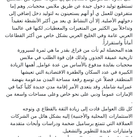
تستطيع توليد دخول جيدة عن طريق ملابس محجبات, وهم إما
متفرغون للعمل ي أو أنهم يستعينون به لتوليد دخل إضافي إلى
دخولهم الأصلية. إلا أن النشاط ي يعد من أكثر الأنشطة تعقيداً
وتداخلاً بين الكثير من المتغيرات والمعطيات, لكنها في عالمنا
العربي عامة وفي الخليج العربي بشكل خاص من أكثر القطاعات
أماناً واستقراراً.
هذه المحصلة لم تأت من فراغ, بقدر ما هي ثمرة لسيرورة
تاريخية عميقة الجذور, ولذلك فإن قوة الطلب في ملابس
محجبات بفايدة مدفوع بالأساس من عدة عوامل, أهمها الزيادة
الكبيرة في عدد السكان والطفرة الاقتصادية التي تعيشها
المنطقة, فضلاً عن توسع رقعة مساحة المدن مدعومة بنهضة
عمرانية شاملة, وقد يتعدى الأمر إقامة مدن جديدة كلياً كما في
الإمارات عموماً ودبي على نحو خاص وعلى مساحات واسعة من
.
كل تلك العوامل قادت إلى زيادة الثقة بالقطاع ي وتوجه
الاستثمارات (المحلية والأجنبية) إليه بشكل هائل من الشركات
العملاقة التي تتمتع برساميل ضخمة ودراسات وأبحاث متقدمة
وامتيازات عديدة للتطوير والتشغيل.