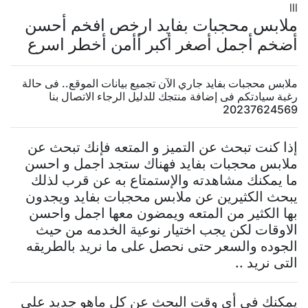
lll
ملابس محجبات بفايد ارخص افخم أحسن
أضخم أجمل أصغر أكبر أأمن أخطر اسرع
ملابس محجبات بفايد جاري الآن تجميع بيانات الموقع.. فى حالة
رغبة سيادتكم فى إضافة منتجك للدليل الرجاء الاتصال بنا
20237624569
إذا كنت تبحث عن التميز و المتعه فإنك تبحث عن
ملابس محجبات بفايد فهناك ستجد اجمل و احسن
ما يمكنك مشاهدته والإستمتاع به عن قرب لذلك
يبحث الكثيرين عن ملابس محجبات بفايد ويجدون
بها الكثير من المتعه ويمضون معها اجمل واحسن
الاوقات لكن يجب اختيار نوعية الخدمه من حيث
الجوده والسعر حتى نحصل على ما نريد بالطريقه
التى نريد ..
يمكنك فى أى وقت البحث عن كل ماهو جديد على