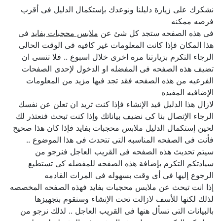
نشكرك على زيارة دليلنا ونوعدك بإستكمال الدليل فى أقرب
فرصه ممكنه
فى هذه الصفحه ستجد كل شئ عن
ملابس محجبات بفايد
فى
هذا المكان فإذا كانت المعلومات غير كافيه فى الوقت الحالى
الرجاء التكرم بزيارتنا مره اخرى خلال اسبوع .. فلا تنسى ان
تضيف هذه الصفحه فى المفضله او الدخول لإحدى الصفحات
الفرعيه من هذه الصفحه فقد تجد فيها مزيد من المعلومات
الإضافيه المفيده
لازال هذا الدليل قيد الإنشاء فإذا كنت تريد ان تعلن عن نفسك
الرجاء الإتصال بنا كى نضيف بياناتك وإذا كنت تبحث فنعتذر لك
لحين إستكمال الدليل ملابس محجبات بفايد فإذا كان هذا صحيح
فأنت فى الصفحه المناسبه التى تتحدث فى هذا الموضوع ..
سيتم تحديث هذه الصفحه فى القريب العاجل فنرجو من
سيادتكم التكرم بإضافة هذه الصفحه للمفضله كى تستطيع
الرجوع إليها فى أى وقت بسهوله فى المرات القادمه
إذا انت تبحث عن ملابس محجبات بفايد فهذه الصفحه المخصصه
لذلك لكنها للأسف لازالت تحت الإنشاء وسنقوم بتجهيزها
بالبيانات التى تسأل هنها فى القريب العاجل .. لذلك نرجو من