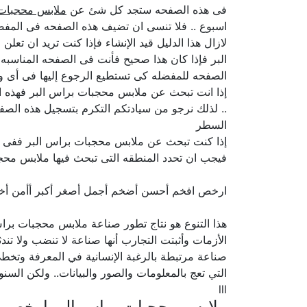
فى هذه الصفحه ستجد كل شئ عن
ملابس محجبات 
اسبوع .. فلا تنسى ان تضيف هذه الصفحه فى المفضل
لازال هذا الدليل قيد الإنشاء فإذا كنت تريد ان ت
البر فإذا كان هذا صحيح فأنت فى الصفحه المناسبه
الصفحه للمفضله كى تستطيع الرجوع إليها فى أى و
إذا انت تبحث عن ملابس محجبات براس البر فهذه ال
.. لذلك نرجو من سيادتكم التكرم بتسجيل هذه الصفح
السطر
إذا كنت تبحث عن ملابس محجبات براس البر ففى ك
فيجب ان تحدد المنطقه التى تبحث فيها ملابس محجب
ارخص افخم أحسن أضخم أجمل أصغر أكبر أأمن أ
هذا التنوع هو نتاج تطور صناعة ملابس محجبات برا
الأزمات وأثبتت التجارب أنها صناعة لا تنضب ولا تن
صناعة مرتبطة بالرغبة الإنسانية في المعرفة وتخط
التي تعج بالمعلومات والصور والبيانات.. ولكن الس
lll
ملابس محجبات براس البر ارخص ا