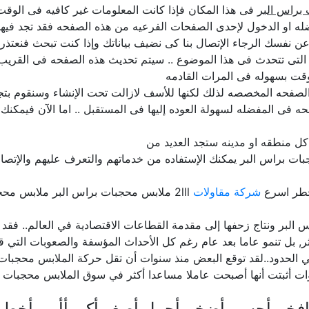
براس البر
فى هذا المكان فإذا كانت المعلومات غير كافيه فى الوقت 
ه او الدخول لإحدى الصفحات الفرعيه من هذه الصفحه فقد تجد فيها 
علن عن نفسك الرجاء الإتصال بنا كى نضيف بياناتك وإذا كنت تبحث فنع
 التى تتحدث فى هذا الموضوع .. سيتم تحديث هذه الصفحه فى القريب
قت بسهوله فى المرات القادمه
صفحه المخصصه لذلك لكنها للأسف لازالت تحت الإنشاء وسنقوم بتجهيز
ه فى المفضله لسهولة العوده إليها فى المستقبل .. اما الآن فيمكنك
ل منطقه او مدينه ستجد العديد من
ات براس البر يمكنك الإستفاده من خدماتهم والتعرف عليهم والإتصال
خطر اسرع
شركة مقاولات
2lll ملابس محجبات براس البر ملابس محجبات دليل المنتجات المصريه مصر
س البر ونتاج زحفها إلى مقدمة القطاعات الاقتصادية في العالم.. ف
دثر, بل تنمو عاما بعد عام رغم كل الأحداث المؤسفة والصعوبات التي 
ي الحدود..لقد توقع البعض منذ سنوات أن تقل حركة الملابس محجبات 
نوات أثبتت أنها أصبحت عاملا مساعدا أكثر في سوق الملابس محجبات ب
فخم أحسن أضخم أجمل أصغر أكبر أأمن أخطر