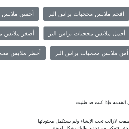
افخم ملابس محجبات براس البر
أحسن ملابس م
أجمل ملابس محجبات براس البر
أصغر ملابس مح
أمن ملابس محجبات براس البر
أخطر ملابس محجب
ى الخدمه فإذا كنت قد طلبت
فحه لازالت تحت الإنشاء ولم يستكمل محتوياتها
ا حتى نتمكن من تحديد طلبك بشكل اوضح