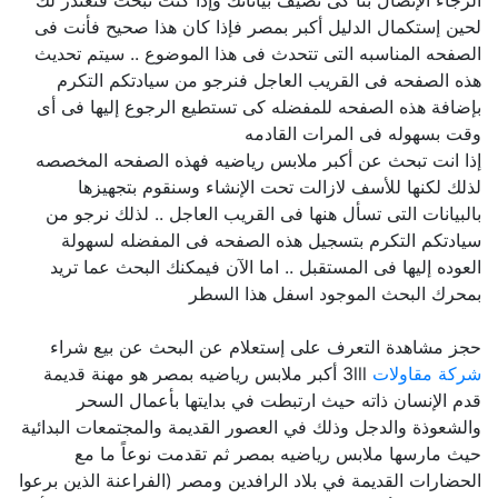
الرجاء الإتصال بنا كى نضيف بياناتك وإذا كنت تبحث فنعتذر لك
لحين إستكمال الدليل أكبر بمصر فإذا كان هذا صحيح فأنت فى
الصفحه المناسبه التى تتحدث فى هذا الموضوع .. سيتم تحديث
هذه الصفحه فى القريب العاجل فنرجو من سيادتكم التكرم
بإضافة هذه الصفحه للمفضله كى تستطيع الرجوع إليها فى أى
وقت بسهوله فى المرات القادمه
إذا انت تبحث عن أكبر ملابس رياضيه فهذه الصفحه المخصصه
لذلك لكنها للأسف لازالت تحت الإنشاء وسنقوم بتجهيزها
بالبيانات التى تسأل هنها فى القريب العاجل .. لذلك نرجو من
سيادتكم التكرم بتسجيل هذه الصفحه فى المفضله لسهولة
العوده إليها فى المستقبل .. اما الآن فيمكنك البحث عما تريد
بمحرك البحث الموجود اسفل هذا السطر
حجز مشاهدة التعرف على إستعلام عن البحث عن بيع شراء
شركة مقاولات
3lll أكبر ملابس رياضيه بمصر هو مهنة قديمة
قدم الإنسان ذاته حيث ارتبطت في بدايتها بأعمال السحر
والشعوذة والدجل وذلك في العصور القديمة والمجتمعات البدائية
حيث مارسها ملابس رياضيه بمصر ثم تقدمت نوعاً ما مع
الحضارات القديمة في بلاد الرافدين ومصر (الفراعنة الذين برعوا