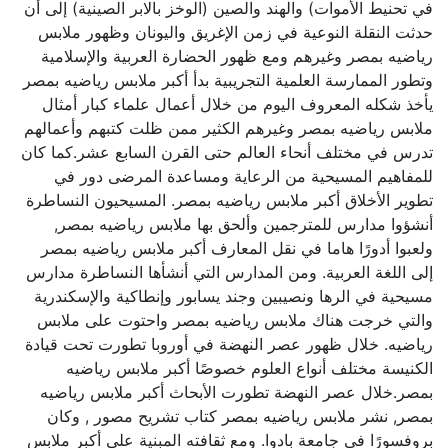
في تحنيط الأموات) والهند والصين (الوخز بالابر الصينية) إلى أن
حدثت النقلة النوعية في زمن الإغريق واليونان وظهور ملابس
رياضيه بمصر وغيرهم ومع ظهور الحضارة العربية والإسلامية
وتطور الممارسة العلمية التجريبية بدأ أكبر ملابس رياضيه بمصر
يأخذ شكله المعروف اليوم من خلال أعمال علماء كبار أمثال
ملابس رياضيه بمصر وغيرهم الكثير ممن ظلت كتبهم وأعمالهم
تدرس في مختلف أنحاء العالم حتى القرن السابع عشر.كما كان
للمفاهيم المسيحية من الرعاية ومساعدة المرضى دور في
تطوير الأخلاق أكبر ملابس رياضيه بمصر. المسيحيون النساطرة
أنشؤوا مدارس للمترجمين وألحق بها ملابس رياضيه بمصر,
ولعبوا أدورًا هاما في نقل المعارف أكبر ملابس رياضيه بمصر
إلى اللغة العربية. ومن المدارس التي أنشأها النساطرة مدارس
مسيحية في الرها ونصيبين وجند يسابور وإنطاكية والإسكندرية
والتي خرجت هناك ملابس رياضيه بمصر واحتوت على ملابس
رياضيه. خلال ظهور عصر النهضة في أوروبا تطورت تحت قيادة
الكنيسة مختلف أنواع العلوم خصوصًا أكبر ملابس رياضيه
بمصر.خلال عصر النهضة تطورت الأبحاث أكبر ملابس رياضيه
بمصر, نشر ملابس رياضيه بمصر كتاب تشريح مصور , وكان
بروفسورًا في جامعة بادوا. ومع ثقافته المبنية على أكبر ملابس