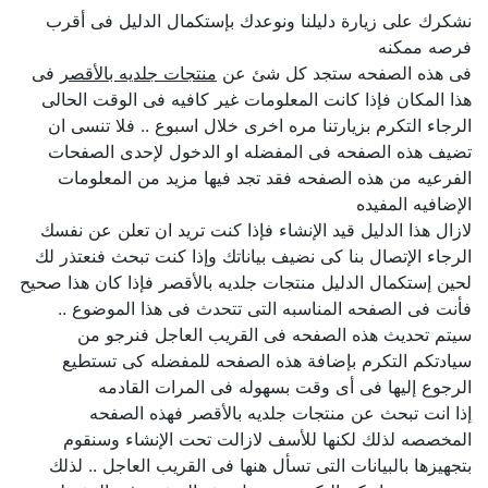
نشكرك على زيارة دليلنا ونوعدك بإستكمال الدليل فى أقرب
فرصه ممكنه
فى هذه الصفحه ستجد كل شئ عن
منتجات جلديه بالأقصر
فى
هذا المكان فإذا كانت المعلومات غير كافيه فى الوقت الحالى
الرجاء التكرم بزيارتنا مره اخرى خلال اسبوع .. فلا تنسى ان
تضيف هذه الصفحه فى المفضله او الدخول لإحدى الصفحات
الفرعيه من هذه الصفحه فقد تجد فيها مزيد من المعلومات
الإضافيه المفيده
لازال هذا الدليل قيد الإنشاء فإذا كنت تريد ان تعلن عن نفسك
الرجاء الإتصال بنا كى نضيف بياناتك وإذا كنت تبحث فنعتذر لك
لحين إستكمال الدليل منتجات جلديه بالأقصر فإذا كان هذا صحيح
فأنت فى الصفحه المناسبه التى تتحدث فى هذا الموضوع ..
سيتم تحديث هذه الصفحه فى القريب العاجل فنرجو من
سيادتكم التكرم بإضافة هذه الصفحه للمفضله كى تستطيع
الرجوع إليها فى أى وقت بسهوله فى المرات القادمه
إذا انت تبحث عن منتجات جلديه بالأقصر فهذه الصفحه
المخصصه لذلك لكنها للأسف لازالت تحت الإنشاء وسنقوم
بتجهيزها بالبيانات التى تسأل هنها فى القريب العاجل .. لذلك