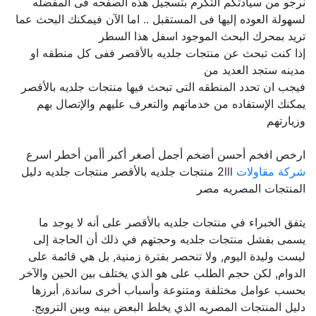
نرجو من سيادتكم التكرم بتسجيل هذه الصفحه فى المفضله
لسهولة العوده إليها فى المستقبل .. اما الآن فيمكنك البحث عما
تريد بمحرك البحث الموجود اسفل هذا السطر
إذا كنت تبحث عن منتجات جلديه بالأقصر ففى كل منطقه او
مدينه ستجد العديد من
فيجب ان تحدد المنطقه التى تبحث فيها منتجات جلديه بالأقصر
يمكنك الإستفاده من خدماتهم والتعرف عليهم والإتصال بهم
وزيارتهم
ارخص افخم أحسن أضخم أجمل أصغر أكبر أأمن أخطر اسرع
شركة مقاولات
2lll منتجات جلديه بالأقصر منتجات جلديه دليل
المنتجات المصريه مصر
يتفق الخبراء في منتجات جلديه بالأقصر على أنه لا يوجد ما
يسمى بفشل منتجات جلديه وحجتهم في ذلك أن الحاجة إلى
ليست وليدة اليوم, ولا تنحصر بفترة زمنية, بل هي قائمة على
الدوام, لكن حجم الطلب على هو الذي يختلف بين الحين والآخر
بحسب عوامل مختلفة ومتنوعة وأسباب أخرى ساندة, أبرزها
دليل المنتجات المصريه الذي يخلط البعض بينه وبين الترويج.