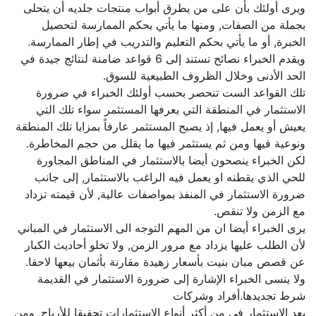
ويرى أولئك بأن على من يطرق أبواب منتجات جلديه أن يتحلى
بجملة من الصفات, ومنها ما يأتي بحكم الممارسة لتحصيل
الخبرة, أو ما يأتي بحكم التعليم والتدريب في إطار الممارسة.
ويقدم الخبراء نصائح تستند إلى 6 قواعد ضامنة لنتائج جيدة في
الحد الأدنى وخلال الظروف الطبيعية للسوق.
تلك القواعد الست تنحصر بحسب أولئك الخبراء في ضرورة
الاستثمار في المنطقة التي يعرفها المستثمر سواء تلك التي
يعيش أو يعمل فيها, إذ يصبح المستثمر عارفاً بمزايا تلك المنطقة
ونوعية فيها ومن ثم يستثمر فيها ما يقلل من حجم المخاطرة.
لكن الخبراء ينصحون أيضا بالاستثمار في المناطق المجاورة
للحي الذي يقطنه او يعمل فيه الراغب بالاستثمار, إلى جانب
ضرورة الاستثمار في المنفذ بمواصفات عالية, لأن قيمته تزداد
مع الزمن ولا تنقص.
يرى الخبراء أيضا ان من المهم التوجه الى الاستثمار في المباني
لأن الطلب عليها يزداد مع مرور الزمن, ولا تخلو أحاديث الكبار
عن قصص مبان بنيت بأسعار زهيدة مقارنة بأثمان بيعها لاحقا.
ولا ينسى الخبراء الإشارة إلى ضرورة الاستثمار في القديمة
شرط تجديدها.أفراد وشركات
يعد الاستثمار في من أكثر أنواع الاستثمارات تحقيقا للأرباح, ومن