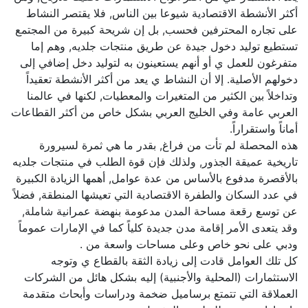
أكثر الأنشطة الاقتصادية شيوعا بين الناس, فلا يقتصر النشاط
على تجاره المحترفين فحسب, بل إن شريحة كبيرة من المجتمع
تستطيع توليد دخول جيدة عن طريق منتجات جلديه, وهم إما
متفرغون للعمل ي أو أنهم يستعينون به لتوليد دخل إضافي إلى
دخولهم الأصلية. إلا أن النشاط ي يعد من أكثر الأنشطة تعقيداً
وتداخلاً بين الكثير من المتغيرات والمعطيات, لكنها في عالمنا
العربي عامة وفي الخليج العربي بشكل خاص من أكثر القطاعات
أماناً واستقراراً.
هذه المحصلة لم تأت من فراغ, بقدر ما هي ثمرة لسيرورة
تاريخية عميقة الجذور, ولذلك فإن قوة الطلب في منتجات جلديه
بالأقصرة مدفوع بالأساس من عدة عوامل, أهمها الزيادة الكبيرة
في عدد السكان والطفرة الاقتصادية التي تعيشها المنطقة, فضلاً
عن توسع رقعة مساحة المدن مدعومة بنهضة عمرانية شاملة,
وقد يتعدى الأمر إقامة مدن جديدة كلياً كما في الإمارات عموماً
ودبي على نحو خاص وعلى مساحات واسعة من .
كل تلك العوامل قادت إلى زيادة الثقة بالقطاع ي وتوجه
الاستثمارات (المحلية والأجنبية) إليه بشكل هائل من الشركات
العملاقة التي تتمتع برساميل ضخمة ودراسات وأبحاث متقدمة