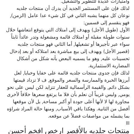
وامتيازات عديدة للتطوير والتشغيل.
لذلك فإن على المستثمر الجديد أن يدرك أن منتجات جلديه
نوعان كل منهما يشبه الثاني في كل شيء عدا عامل (الزمن),
فهو ينقسم إلى قسمين:
الأول (طويل الأجل) ويهدف إلى امتلاك التي يتوقع انتعاشها خلال
سنوات طويلة مقبلة أو امتلاك قائمة ومشغولة وتدر عائداً ثابتاً
سواء عبر تأجيرها أو تشغيلها, أما الثاني فهو منتجات جلديه
(قصير الأجل) ويهدف إلى بيع مباشرة بعد امتلاكه أو بعد إدخال
تحسينات عليه, وهو ما يسميه البعض بأنه شكل من أشكال
المضاربة الاستثمارية.
لذلك فإن جدوى منتجات جلديه قائمة على خفايا وخبايا, لعل
أبرزها الخبرة والممارسة والسعر والموقع, ف لا تزداد قيمتها
بشكل دائم, والقيمة الرأسمالية للعقار تتزايد لكن ليس على نحو
يومي, وليس غريباً أن نعلم بأن فلا ما يرتفع سعرها خلافاً لأخرى
مجاورة لها لا لأنها أعلى جودة أو أكبر مساحة, بل لأن موقعها
أفضل من الثانية. وهكذا باقي الأسباب, ومنها حالة المراد شراؤه
بما يشمله من مواصفات فضلاً عن موقعه.
lll
منتجات جلديه بالأقصر ارخص افخم أحسن