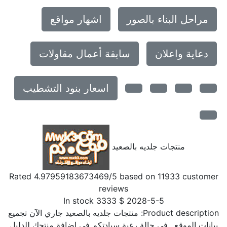
مراحل البناء بالصور
اشهار مواقع
دعاية واعلان
سابقة أعمال مقاولات
اسعار بنود التشطيب
منتجات جلديه بالصعيد
Rated
4.97959183673469
/5 based on
11933
customer
reviews
In stock
3333
$
2028-5-5
Product description:
منتجات جلديه بالصعيد جاري الآن تجميع
بيانات الموقع.. فى حالة رغبة سيادتكم فى إضافة منتجك للدليل