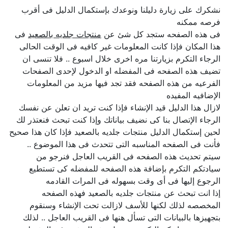
نشكرك على زيارة دليلنا ونوعدك بإستكمال الدليل فى أقرب
فرصه ممكنه
فى هذه الصفحه ستجد كل شئ عن
منتجات جلديه بالصعيد
فى
هذا المكان فإذا كانت المعلومات غير كافيه فى الوقت الحالى
الرجاء التكرم بزيارتنا مره اخرى خلال اسبوع .. فلا تنسى ان
تضيف هذه الصفحه فى المفضله او الدخول لإحدى الصفحات
الفرعيه من هذه الصفحه فقد تجد فيها مزيد من المعلومات
الإضافيه المفيده
لازال هذا الدليل قيد الإنشاء فإذا كنت تريد ان تعلن عن نفسك
الرجاء الإتصال بنا كى نضيف بياناتك وإذا كنت تبحث فنعتذر لك
لحين إستكمال الدليل منتجات جلديه بالصعيد فإذا كان هذا صحيح
فأنت فى الصفحه المناسبه التى تتحدث فى هذا الموضوع ..
سيتم تحديث هذه الصفحه فى القريب العاجل فنرجو من
سيادتكم التكرم بإضافة هذه الصفحه للمفضله كى تستطيع
الرجوع إليها فى أى وقت بسهوله فى المرات القادمه
إذا انت تبحث عن منتجات جلديه بالصعيد فهذه الصفحه
المخصصه لذلك لكنها للأسف لازالت تحت الإنشاء وسنقوم
بتجهيزها بالبيانات التى تسأل هنها فى القريب العاجل .. لذلك