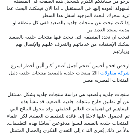
نرجو من سيادتكم التكرم بتسجيل هذه الصفحه فى المفضله
لسهولة العوده إليها فى المستقبل .. اما الآن فيمكنك البحث عما
تريد بمحرك البحث الموجود اسفل هذا السطر
إذا كنت تبحث عن منتجات جلديه بالصعيد ففى كل منطقه او
مدينه ستجد العديد من
فيجب ان تحدد المنطقه التى تبحث فيها منتجات جلديه بالصعيد
يمكنك الإستفاده من خدماتهم والتعرف عليهم والإتصال بهم
وزيارتهم
ارخص افخم أحسن أضخم أجمل أصغر أكبر أأمن أخطر اسرع
شركة مقاولات
2lll منتجات جلديه بالصعيد منتجات جلديه دليل
المنتجات المصريه مصر
منتجات جلديه بالصعيد هي دراسة منتجات جلديه بشكل مستقل
عن أي تطبيق خارج منتجات جلديه بالصعيد. قد تنشأ هذه
المفاهيم في اهتمامات العالم الحقيقي, وقد تتحول النتائج التي
تم الحصول عليها لاحقًا إلى فائدة للتطبيقات العملية, لكن علماء
المنتجات جلديه بالصعيد ليسوا مدفوعين أساسًا بهذه التطبيقات.
بدلاً من ذلك, يُعزى النداء إلى التحدي الفكري والجمال المتمثل